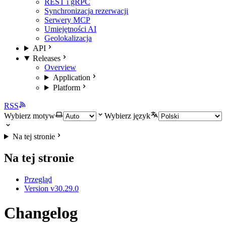
REST i gRPC
Synchronizacja rezerwacji
Serwery MCP
Umiejętności AI
Geolokalizacja
API
Releases
Overview
Application
Platform
RSS
Wybierz motyw
Wybierz język
Na tej stronie
Na tej stronie
Przegląd
Version v30.29.0
Changelog