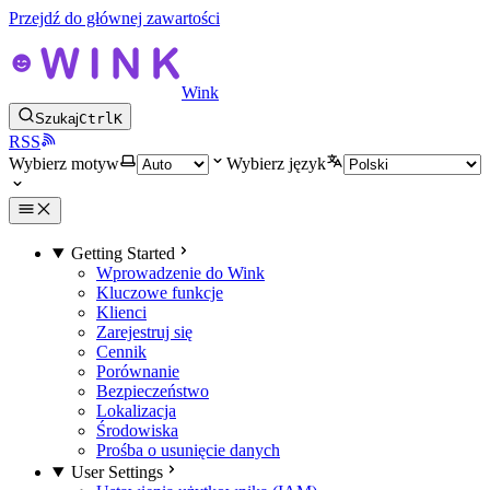
Przejdź do głównej zawartości
Wink
Szukaj
Ctrl
K
RSS
Wybierz motyw
Wybierz język
Getting Started
Wprowadzenie do Wink
Kluczowe funkcje
Klienci
Zarejestruj się
Cennik
Porównanie
Bezpieczeństwo
Lokalizacja
Środowiska
Prośba o usunięcie danych
User Settings