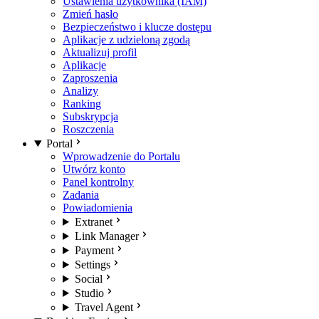
Ustawienia użytkownika (IAM)
Zmień hasło
Bezpieczeństwo i klucze dostępu
Aplikacje z udzieloną zgodą
Aktualizuj profil
Aplikacje
Zaproszenia
Analizy
Ranking
Subskrypcja
Roszczenia
Portal
Wprowadzenie do Portalu
Utwórz konto
Panel kontrolny
Zadania
Powiadomienia
Extranet
Link Manager
Payment
Settings
Social
Studio
Travel Agent