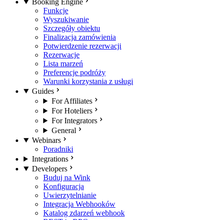
Booking Engine
Funkcje
Wyszukiwanie
Szczegóły obiektu
Finalizacja zamówienia
Potwierdzenie rezerwacji
Rezerwacje
Lista marzeń
Preferencje podróży
Warunki korzystania z usługi
Guides
For Affiliates
For Hoteliers
For Integrators
General
Webinars
Poradniki
Integrations
Developers
Buduj na Wink
Konfiguracja
Uwierzytelnianie
Integracja Webhooków
Katalog zdarzeń webhook