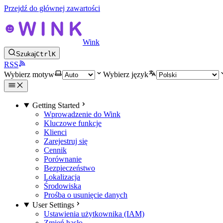
Przejdź do głównej zawartości
Wink
Szukaj
Ctrl
K
RSS
Wybierz motyw
Wybierz język
Getting Started
Wprowadzenie do Wink
Kluczowe funkcje
Klienci
Zarejestruj się
Cennik
Porównanie
Bezpieczeństwo
Lokalizacja
Środowiska
Prośba o usunięcie danych
User Settings
Ustawienia użytkownika (IAM)
Zmień hasło