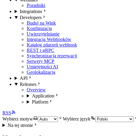
Poradniki
Integrations
Developers
Buduj na Wink
Konfiguracja
Uwierzytelnianie
Integracja Webhooków
Katalog zdarzeń webhook
REST i gRPC
Synchronizacja rezerwacji
Serwery MCP
Umiejętności AI
Geolokalizacja
API
Releases
Overview
Application
Platform
RSS
Wybierz motyw
Wybierz język
Na tej stronie