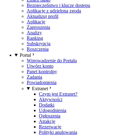
Bezpieczeństwo i klucze dostępu
Aplikacje z udzieloną zgodą
Aktualizuj profil
Aplikacje
Zaproszenia
Analizy
Ranking
Subskrypcja
Roszczenia
Portal
Wprowadzenie do Portalu
Utwórz konto
Panel kontrolny
Zadania
Powiadomienia
Extranet
Czym jest Extranet?
Aktywności
Dodatki
Udogodnienia
Ogłoszenia
Atrakcje
Rezerwacje
Polityki anulowania