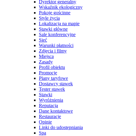
Dyrektor generalny
Wskaźnik ekologiczny
Pokoje gościnne
Style życia
Lokalizacja na mapie
Stawki główne
Sale konferencyjne
Sieć
Warunki płatności
Zdjęcia i filmy
Miejsca
Zasady
Profil obiektu
Promocje
Plany taryfowe
Dostawcy stawek
Tester stawek
Stawki
Wyróżnienia
Reputacja
Dane kontaktowe
Restauracje
Opinie
Linki do udostępniania
Spa