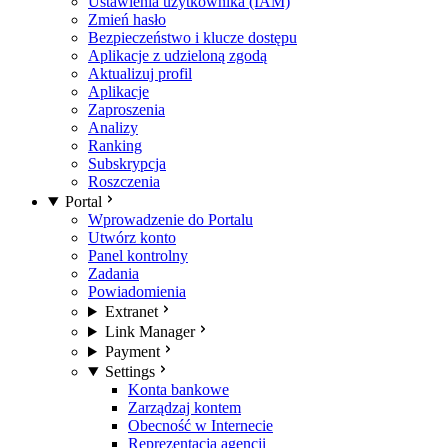
Ustawienia użytkownika (IAM)
Zmień hasło
Bezpieczeństwo i klucze dostępu
Aplikacje z udzieloną zgodą
Aktualizuj profil
Aplikacje
Zaproszenia
Analizy
Ranking
Subskrypcja
Roszczenia
Portal
Wprowadzenie do Portalu
Utwórz konto
Panel kontrolny
Zadania
Powiadomienia
Extranet
Link Manager
Payment
Settings
Konta bankowe
Zarządzaj kontem
Obecność w Internecie
Reprezentacja agencji