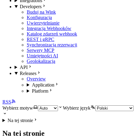
Integrations
Developers
Buduj na Wink
Konfiguracja
Uwierzytelnianie
Integracja Webhooków
Katalog zdarzeń webhook
REST i gRPC
Synchronizacja rezerwacji
Serwery MCP
Umiejętności AI
Geolokalizacja
API
Releases
Overview
Application
Platform
RSS
Wybierz motyw
Wybierz język
Na tej stronie
Na tej stronie