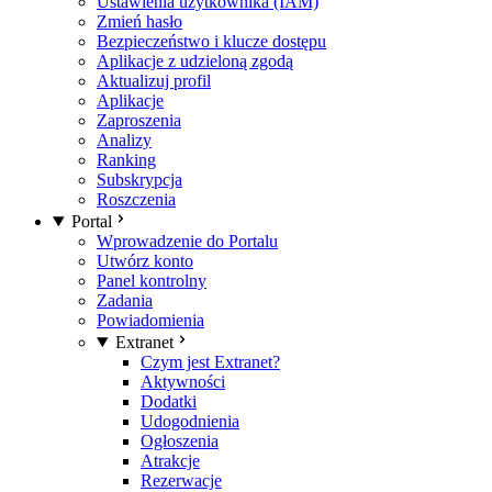
Ustawienia użytkownika (IAM)
Zmień hasło
Bezpieczeństwo i klucze dostępu
Aplikacje z udzieloną zgodą
Aktualizuj profil
Aplikacje
Zaproszenia
Analizy
Ranking
Subskrypcja
Roszczenia
Portal
Wprowadzenie do Portalu
Utwórz konto
Panel kontrolny
Zadania
Powiadomienia
Extranet
Czym jest Extranet?
Aktywności
Dodatki
Udogodnienia
Ogłoszenia
Atrakcje
Rezerwacje