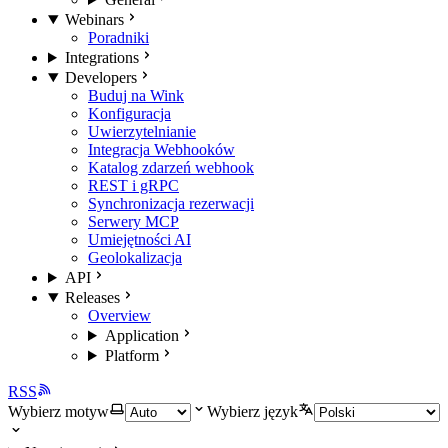
Webinars
Poradniki
Integrations
Developers
Buduj na Wink
Konfiguracja
Uwierzytelnianie
Integracja Webhooków
Katalog zdarzeń webhook
REST i gRPC
Synchronizacja rezerwacji
Serwery MCP
Umiejętności AI
Geolokalizacja
API
Releases
Overview
Application
Platform
RSS
Wybierz motyw
Wybierz język