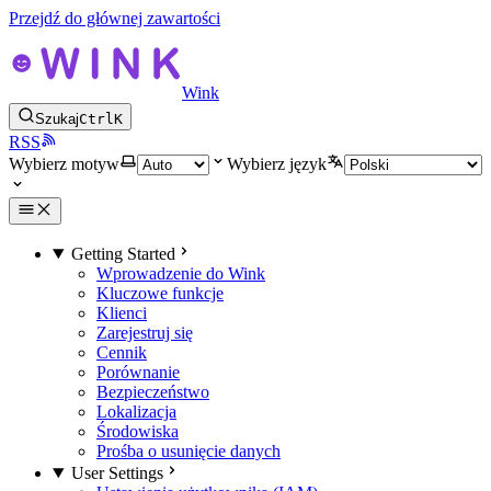
Przejdź do głównej zawartości
Wink
Szukaj
Ctrl
K
RSS
Wybierz motyw
Wybierz język
Getting Started
Wprowadzenie do Wink
Kluczowe funkcje
Klienci
Zarejestruj się
Cennik
Porównanie
Bezpieczeństwo
Lokalizacja
Środowiska
Prośba o usunięcie danych
User Settings