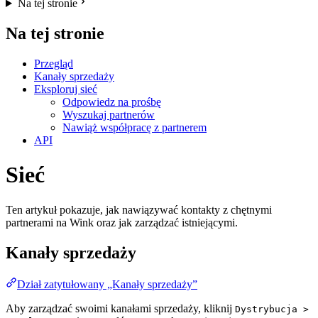
Na tej stronie
Na tej stronie
Przegląd
Kanały sprzedaży
Eksploruj sieć
Odpowiedz na prośbę
Wyszukaj partnerów
Nawiąż współpracę z partnerem
API
Sieć
Ten artykuł pokazuje, jak nawiązywać kontakty z chętnymi
partnerami na Wink oraz jak zarządzać istniejącymi.
Kanały sprzedaży
Dział zatytułowany „Kanały sprzedaży”
Aby zarządzać swoimi kanałami sprzedaży, kliknij
Dystrybucja >