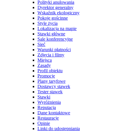
Polityki anulowania
Dyrektor generalny
Wskaźnik ekologiczny
Pokoje gościnne
Style życia
Lokalizacja na mapie
Stawki główne
Sale konferencyjne
Sieć
Warunki płatności
Zdjęcia i filmy
Miejsca
Zasady
Profil obiektu
Promocje
Plany taryfowe
Dostawcy stawek
Tester stawek
Stawki
Wyróżnienia
Reputacja
Dane kontaktowe
Restauracje
Opinie
Linki do udostępniania