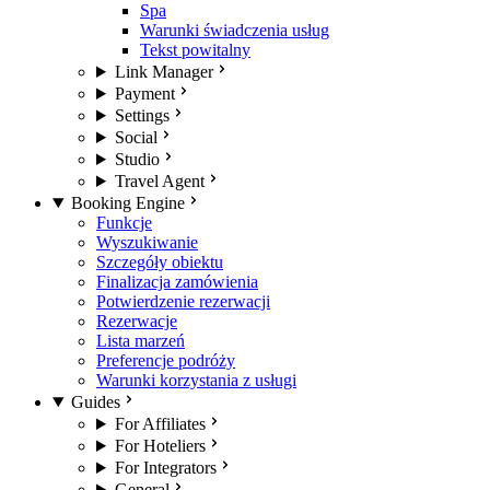
Spa
Warunki świadczenia usług
Tekst powitalny
Link Manager
Payment
Settings
Social
Studio
Travel Agent
Booking Engine
Funkcje
Wyszukiwanie
Szczegóły obiektu
Finalizacja zamówienia
Potwierdzenie rezerwacji
Rezerwacje
Lista marzeń
Preferencje podróży
Warunki korzystania z usługi
Guides
For Affiliates
For Hoteliers
For Integrators
General