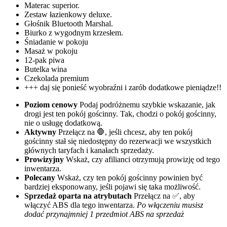
Materac superior.
Zestaw łazienkowy deluxe.
Głośnik Bluetooth Marshal.
Biurko z wygodnym krzesłem.
Śniadanie w pokoju
Masaż w pokoju
12-pak piwa
Butelka wina
Czekolada premium
+++ daj się ponieść wyobraźni i zarób dodatkowe pieniądze!!
Poziom cenowy
Podaj podróżnemu szybkie wskazanie, jak
drogi jest ten pokój gościnny. Tak, chodzi o pokój gościnny,
nie o usługę dodatkową.
Aktywny
Przełącz na 🛑, jeśli chcesz, aby ten pokój
gościnny stał się niedostępny do rezerwacji we wszystkich
głównych taryfach i kanałach sprzedaży.
Prowizyjny
Wskaż, czy afilianci otrzymują prowizję od tego
inwentarza.
Polecany
Wskaż, czy ten pokój gościnny powinien być
bardziej eksponowany, jeśli pojawi się taka możliwość.
Sprzedaż oparta na atrybutach
Przełącz na ✅, aby
włączyć ABS dla tego inwentarza.
Po włączeniu musisz
dodać przynajmniej 1 przedmiot ABS na sprzedaż