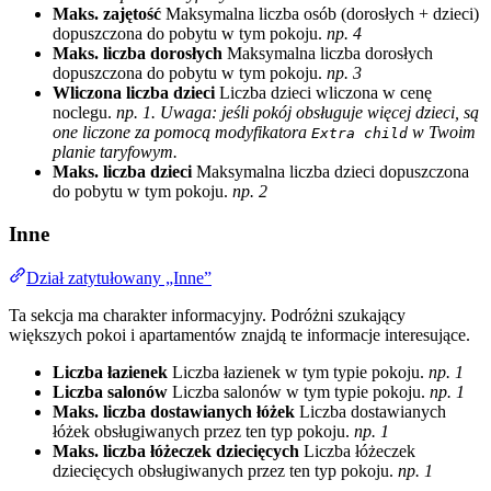
Maks. zajętość
Maksymalna liczba osób (dorosłych + dzieci)
dopuszczona do pobytu w tym pokoju.
np. 4
Maks. liczba dorosłych
Maksymalna liczba dorosłych
dopuszczona do pobytu w tym pokoju.
np. 3
Wliczona liczba dzieci
Liczba dzieci wliczona w cenę
noclegu.
np. 1. Uwaga: jeśli pokój obsługuje więcej dzieci, są
one liczone za pomocą modyfikatora
w Twoim
Extra child
planie taryfowym.
Maks. liczba dzieci
Maksymalna liczba dzieci dopuszczona
do pobytu w tym pokoju.
np. 2
Inne
Dział zatytułowany „Inne”
Ta sekcja ma charakter informacyjny. Podróżni szukający
większych pokoi i apartamentów znajdą te informacje interesujące.
Liczba łazienek
Liczba łazienek w tym typie pokoju.
np. 1
Liczba salonów
Liczba salonów w tym typie pokoju.
np. 1
Maks. liczba dostawianych łóżek
Liczba dostawianych
łóżek obsługiwanych przez ten typ pokoju.
np. 1
Maks. liczba łóżeczek dziecięcych
Liczba łóżeczek
dziecięcych obsługiwanych przez ten typ pokoju.
np. 1