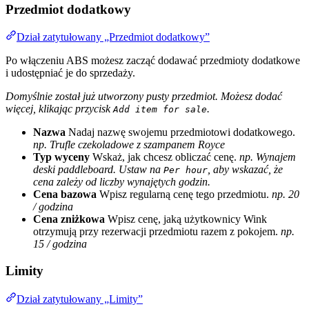
Przedmiot dodatkowy
Dział zatytułowany „Przedmiot dodatkowy”
Po włączeniu ABS możesz zacząć dodawać przedmioty dodatkowe
i udostępniać je do sprzedaży.
Domyślnie został już utworzony pusty przedmiot. Możesz dodać
więcej, klikając przycisk
.
Add item for sale
Nazwa
Nadaj nazwę swojemu przedmiotowi dodatkowego.
np. Trufle czekoladowe z szampanem Royce
Typ wyceny
Wskaż, jak chcesz obliczać cenę.
np. Wynajem
deski paddleboard. Ustaw na
, aby wskazać, że
Per hour
cena zależy od liczby wynajętych godzin.
Cena bazowa
Wpisz regularną cenę tego przedmiotu.
np. 20
/ godzina
Cena zniżkowa
Wpisz cenę, jaką użytkownicy Wink
otrzymują przy rezerwacji przedmiotu razem z pokojem.
np.
15 / godzina
Limity
Dział zatytułowany „Limity”