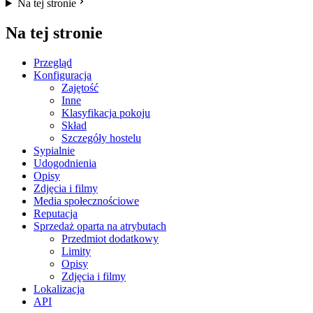
Na tej stronie
Na tej stronie
Przegląd
Konfiguracja
Zajętość
Inne
Klasyfikacja pokoju
Skład
Szczegóły hostelu
Sypialnie
Udogodnienia
Opisy
Zdjęcia i filmy
Media społecznościowe
Reputacja
Sprzedaż oparta na atrybutach
Przedmiot dodatkowy
Limity
Opisy
Zdjęcia i filmy
Lokalizacja
API