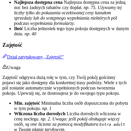
Najlepsza dostępna cena
Najlepsza dostępna cena za jedną
noc bez żadnych rabatów czy dopłat.
np. 75. Używamy tej
liczby tylko do pokazania oczekiwanej ceny kanałom
sprzedaży lub do wstępnego wypełniania niektórych pól
podczas wypełniania formularzy.
Ilość
Liczba jednostek tego typu pokoju dostępnych w danym
dniu.
np. 40
Zajętość
Dział zatytułowany „Zajętość”
Uwaga
Zajętość odgrywa dużą rolę w tym, czy Twój pokój gościnny
pojawi się jako dostępny dla konkretnej trasy podróży. Wiele z tych
pól zostanie automatycznie wypełnionych podczas tworzenia
pokoju. Upewnij się, że dostosujesz je do swojego typu pokoju.
Min. zajętość
Minimalna liczba osób dopuszczona do pobytu
w tym pokoju.
np. 1
Wliczona liczba dorosłych
Liczba dorosłych wliczona w
cenę noclegu.
np. 2. Uwaga: jeśli pokój obsługuje więcej
osób, są one liczone za pomocą modyfikatora
Extra adult
w Twoim planie taryfowym.