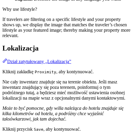
Why use lifestyle?
If travelers are filtering on a specific lifestyle and your property
shows up, we display the image that matches the traveler’s chosen
lifestyle as your featured image; thereby making your property more
relevant.
Lokalizacja
Dział zatytułowany „Lokalizacja”
Kliknij zakładkę
, aby kontynuować.
Proximity
Nie cały inwentarz znajduje się na terenie obiektu. Jeśli masz
inwentarz znajdujący się poza terenem, poinformuj o tym
podróżnego tutaj, a będziesz mieć możliwość ustawienia osobnej
lokalizacji na mapie wraz z opcjonalnymi danymi kontaktowymi.
Może to być pomocne, gdy willa należąca do hotelu znajduje się
kilka kilometrów od hotelu, a podróżny chce wyjaśnić
taksówkarzowi, jak tam dojechać.
Kliknij przycisk
, aby kontynuować.
Save