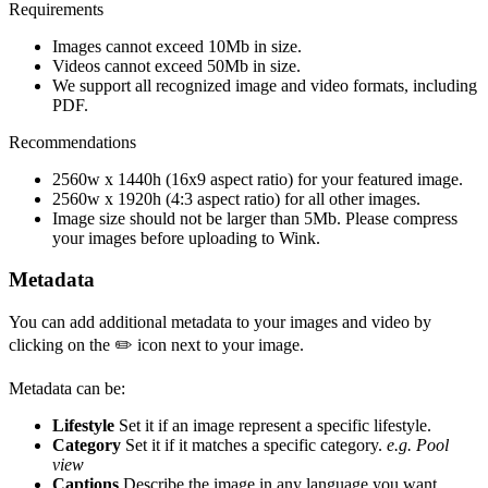
Requirements
Images cannot exceed 10Mb in size.
Videos cannot exceed 50Mb in size.
We support all recognized image and video formats, including
PDF.
Recommendations
2560w x 1440h (16x9 aspect ratio) for your featured image.
2560w x 1920h (4:3 aspect ratio) for all other images.
Image size should not be larger than 5Mb. Please compress
your images before uploading to Wink.
Metadata
You can add additional metadata to your images and video by
clicking on the ✏️ icon next to your image.
Metadata can be:
Lifestyle
Set it if an image represent a specific lifestyle.
Category
Set it if it matches a specific category.
e.g. Pool
view
Captions
Describe the image in any language you want.