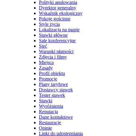
Polityki anulowania
Dyrektor generalny
Wskaźnik ekologiczny
Pokoje gościnne
Style życia
Lokalizacja na mapie
Stawki główne
Sale konferencyjne
Sieć
Warunki płatności
Zdjęcia i filmy
Miejsca
Zasady
Profil obiektu
Promocje
Plany taryfowe
Dostawcy stawek
Tester stawek
Stawki
Wyróżnienia
Reputacja
Dane kontaktowe
Restauracje
Opinie
Linki do udostępniania