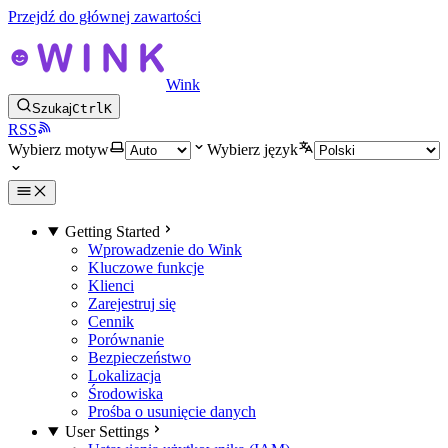
Przejdź do głównej zawartości
Wink
Szukaj
Ctrl
K
RSS
Wybierz motyw
Wybierz język
Getting Started
Wprowadzenie do Wink
Kluczowe funkcje
Klienci
Zarejestruj się
Cennik
Porównanie
Bezpieczeństwo
Lokalizacja
Środowiska
Prośba o usunięcie danych
User Settings