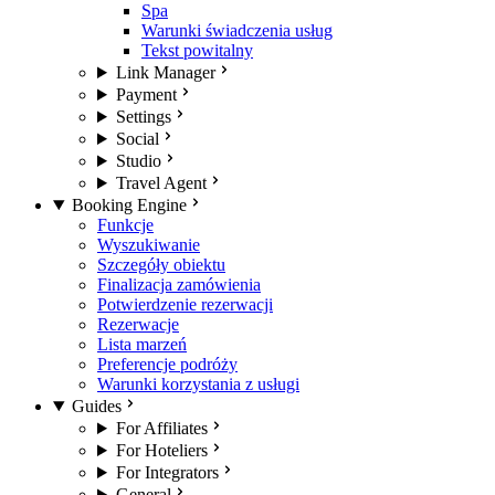
Spa
Warunki świadczenia usług
Tekst powitalny
Link Manager
Payment
Settings
Social
Studio
Travel Agent
Booking Engine
Funkcje
Wyszukiwanie
Szczegóły obiektu
Finalizacja zamówienia
Potwierdzenie rezerwacji
Rezerwacje
Lista marzeń
Preferencje podróży
Warunki korzystania z usługi
Guides
For Affiliates
For Hoteliers
For Integrators
General