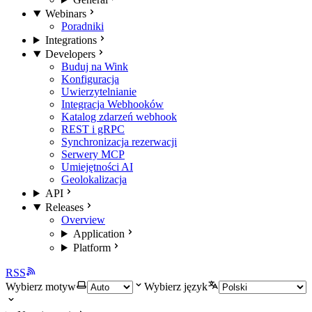
Webinars
Poradniki
Integrations
Developers
Buduj na Wink
Konfiguracja
Uwierzytelnianie
Integracja Webhooków
Katalog zdarzeń webhook
REST i gRPC
Synchronizacja rezerwacji
Serwery MCP
Umiejętności AI
Geolokalizacja
API
Releases
Overview
Application
Platform
RSS
Wybierz motyw
Wybierz język