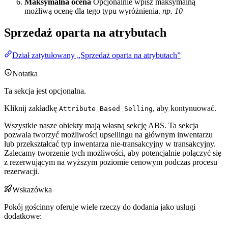
Maksymalna ocena
Opcjonalnie wpisz maksymalną
możliwą ocenę dla tego typu wyróżnienia.
np. 10
Sprzedaż oparta na atrybutach
Dział zatytułowany „Sprzedaż oparta na atrybutach”
Notatka
Ta sekcja jest opcjonalna.
Kliknij zakładkę
, aby kontynuować.
Attribute Based Selling
Wszystkie nasze obiekty mają własną sekcję ABS. Ta sekcja
pozwala tworzyć możliwości upsellingu na głównym inwentarzu
lub przekształcać typ inwentarza nie-transakcyjny w transakcyjny.
Zalecamy tworzenie tych możliwości, aby potencjalnie połączyć się
z rezerwującym na wyższym poziomie cenowym podczas procesu
rezerwacji.
Wskazówka
Pokój gościnny oferuje wiele rzeczy do dodania jako usługi
dodatkowe: