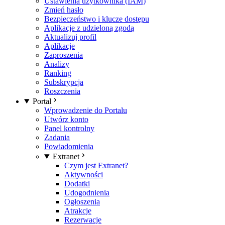
Ustawienia użytkownika (IAM)
Zmień hasło
Bezpieczeństwo i klucze dostępu
Aplikacje z udzieloną zgodą
Aktualizuj profil
Aplikacje
Zaproszenia
Analizy
Ranking
Subskrypcja
Roszczenia
Portal
Wprowadzenie do Portalu
Utwórz konto
Panel kontrolny
Zadania
Powiadomienia
Extranet
Czym jest Extranet?
Aktywności
Dodatki
Udogodnienia
Ogłoszenia
Atrakcje
Rezerwacje