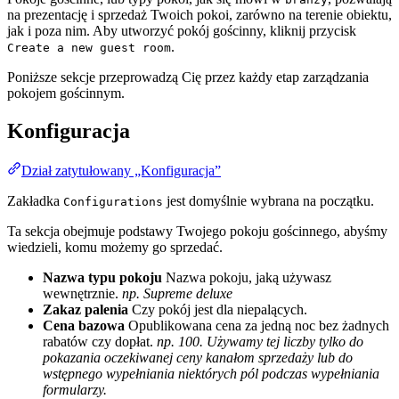
na prezentację i sprzedaż Twoich pokoi, zarówno na terenie obiektu,
jak i poza nim. Aby utworzyć pokój gościnny, kliknij przycisk
.
Create a new guest room
Poniższe sekcje przeprowadzą Cię przez każdy etap zarządzania
pokojem gościnnym.
Konfiguracja
Dział zatytułowany „Konfiguracja”
Zakładka
jest domyślnie wybrana na początku.
Configurations
Ta sekcja obejmuje podstawy Twojego pokoju gościnnego, abyśmy
wiedzieli, komu możemy go sprzedać.
Nazwa typu pokoju
Nazwa pokoju, jaką używasz
wewnętrznie.
np. Supreme deluxe
Zakaz palenia
Czy pokój jest dla niepalących.
Cena bazowa
Opublikowana cena za jedną noc bez żadnych
rabatów czy dopłat.
np. 100. Używamy tej liczby tylko do
pokazania oczekiwanej ceny kanałom sprzedaży lub do
wstępnego wypełniania niektórych pól podczas wypełniania
formularzy.