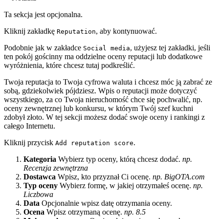
Ta sekcja jest opcjonalna.
Kliknij zakładkę
, aby kontynuować.
Reputation
Podobnie jak w zakładce
, użyjesz tej zakładki, jeśli
Social media
ten pokój gościnny ma oddzielne oceny reputacji lub dodatkowe
wyróżnienia, które chcesz tutaj podkreślić.
Twoja reputacja to Twoja cyfrowa waluta i chcesz móc ją zabrać ze
sobą, gdziekolwiek pójdziesz. Wpis o reputacji może dotyczyć
wszystkiego, za co Twoja nieruchomość chce się pochwalić, np.
oceny zewnętrznej lub konkursu, w którym Twój szef kuchni
zdobył złoto. W tej sekcji możesz dodać swoje oceny i rankingi z
całego Internetu.
Kliknij przycisk
.
Add reputation score
Kategoria
Wybierz typ oceny, którą chcesz dodać.
np.
Recenzja zewnętrzna
Dostawca
Wpisz, kto przyznał Ci ocenę.
np. BigOTA.com
Typ oceny
Wybierz formę, w jakiej otrzymałeś ocenę.
np.
Liczbowa
Data
Opcjonalnie wpisz datę otrzymania oceny.
Ocena
Wpisz otrzymaną ocenę.
np. 8.5