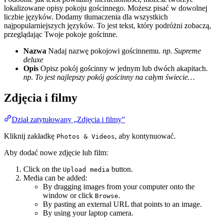
lokalizowane opisy pokoju gościnnego. Możesz pisać w dowolnej
liczbie języków. Dodamy tłumaczenia dla wszystkich
najpopularniejszych języków. To jest tekst, który podróżni zobaczą,
przeglądając Twoje pokoje gościnne.
Nazwa
Nadaj nazwę pokojowi gościnnemu.
np. Supreme
deluxe
Opis
Opisz pokój gościnny w jednym lub dwóch akapitach.
np. To jest najlepszy pokój gościnny na całym świecie…
Zdjęcia i filmy
Dział zatytułowany „Zdjęcia i filmy”
Kliknij zakładkę
, aby kontynuować.
Photos & Videos
Aby dodać nowe zdjęcie lub film:
Click on the
button.
Upload media
Media can be added:
By dragging images from your computer onto the
window or click
.
Browse
By pasting an external URL that points to an image.
By using your laptop camera.