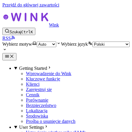
Przejdź do głównej zawartości
Wink
Szukaj
Ctrl
K
RSS
Wybierz motyw
Wybierz język
Getting Started
Wprowadzenie do Wink
Kluczowe funkcje
Klienci
Zarejestruj się
Cennik
Porównanie
Bezpieczeństwo
Lokalizacja
Środowiska
Prośba o usunięcie danych
User Settings