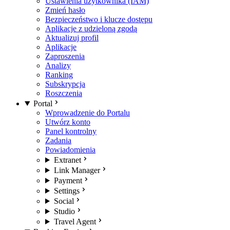
Ustawienia użytkownika (IAM)
Zmień hasło
Bezpieczeństwo i klucze dostępu
Aplikacje z udzieloną zgodą
Aktualizuj profil
Aplikacje
Zaproszenia
Analizy
Ranking
Subskrypcja
Roszczenia
Portal
Wprowadzenie do Portalu
Utwórz konto
Panel kontrolny
Zadania
Powiadomienia
Extranet
Link Manager
Payment
Settings
Social
Studio
Travel Agent