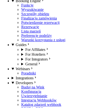
Booking Engine
Funkcje
Wyszukiwanie
Szczegóły obiektu
Finalizacja zamówienia
Potwierdzenie rezerwacji
Rezerwacje
Lista marzeń
Preferencje podróży
Warunki korzystania z usługi
Guides
For Affiliates
For Hoteliers
For Integrators
General
Webinars
Poradniki
Integrations
Developers
Buduj na Wink
Konfiguracja
Uwierzytelnianie
Integracja Webhooków
Katalog zdarzeń webhook