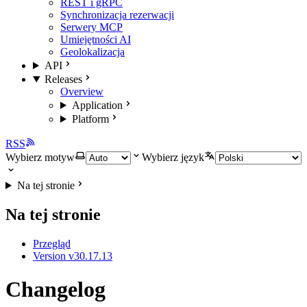
REST i gRPC
Synchronizacja rezerwacji
Serwery MCP
Umiejętności AI
Geolokalizacja
API
Releases
Overview
Application
Platform
RSS
Wybierz motyw
Wybierz język
Na tej stronie
Na tej stronie
Przegląd
Version v30.17.13
Changelog