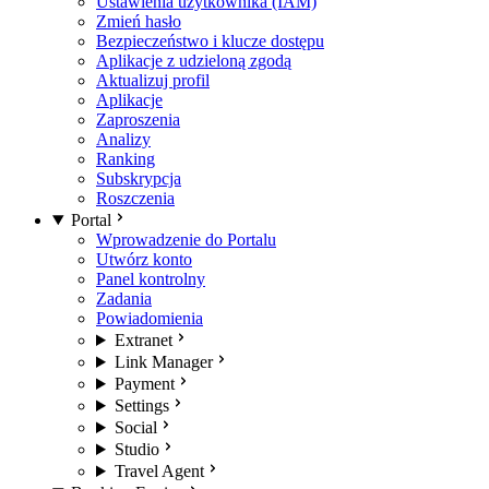
Ustawienia użytkownika (IAM)
Zmień hasło
Bezpieczeństwo i klucze dostępu
Aplikacje z udzieloną zgodą
Aktualizuj profil
Aplikacje
Zaproszenia
Analizy
Ranking
Subskrypcja
Roszczenia
Portal
Wprowadzenie do Portalu
Utwórz konto
Panel kontrolny
Zadania
Powiadomienia
Extranet
Link Manager
Payment
Settings
Social
Studio
Travel Agent