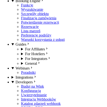
Booking Engine
Funkcje
Wyszukiwanie
Szczegóły obiektu
Finalizacja zamówienia
Potwierdzenie rezerwacji
Rezerwacje
Lista marzeń
Preferencje podróży
Warunki korzystania z usługi
Guides
For Affiliates
For Hoteliers
For Integrators
General
Webinars
Poradniki
Integrations
Developers
Buduj na Wink
Konfiguracja
Uwierzytelnianie
Integracja Webhooków
Katalog zdarzeń webhook