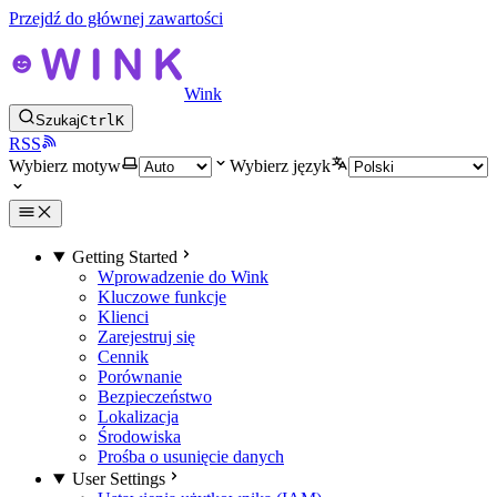
Przejdź do głównej zawartości
Wink
Szukaj
Ctrl
K
RSS
Wybierz motyw
Wybierz język
Getting Started
Wprowadzenie do Wink
Kluczowe funkcje
Klienci
Zarejestruj się
Cennik
Porównanie
Bezpieczeństwo
Lokalizacja
Środowiska
Prośba o usunięcie danych
User Settings