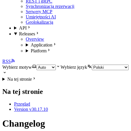
REST i gRPC
Synchronizacja rezerwacji
Serwery MCP
Umiejętności AI
Geolokalizacja
API
Releases
Overview
Application
Platform
RSS
Wybierz motyw
Wybierz język
Na tej stronie
Na tej stronie
Przegląd
Version v30.17.10
Changelog