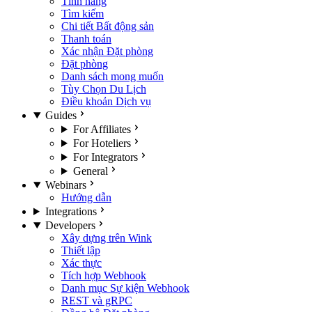
Tính năng
Tìm kiếm
Chi tiết Bất động sản
Thanh toán
Xác nhận Đặt phòng
Đặt phòng
Danh sách mong muốn
Tùy Chọn Du Lịch
Điều khoản Dịch vụ
Guides
For Affiliates
For Hoteliers
For Integrators
General
Webinars
Hướng dẫn
Integrations
Developers
Xây dựng trên Wink
Thiết lập
Xác thực
Tích hợp Webhook
Danh mục Sự kiện Webhook
REST và gRPC