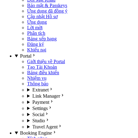
Bảo mật & Passkeys
Ứng dụng đã đồng ý
Cập nhật Hồ sơ
Ứng dụng
Lời mời
Phân tích
Bảng xếp hạng
Đăng ký
Khiếu nại
Portal
Giới thiệu về Portal
Tạo Tài Khoản
Bảng điều khiển
Nhiệm vụ
Thông báo
Extranet
Link Manager
Payment
Settings
Social
Studio
Travel Agent
Booking Engine