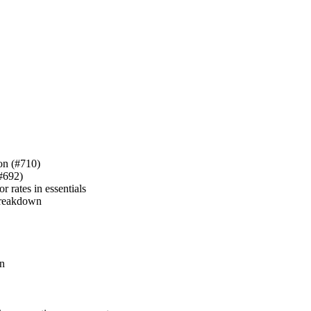
ion (#710)
(#692)
 rates in essentials
 breakdown
in