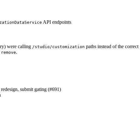
API endpoints
zationDataService
ary) were calling
paths instead of the correct
/studio/customization
d
.
remove
redesign, submit gating (#691)
m