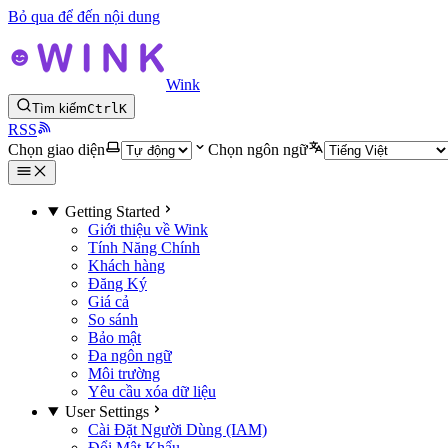
Bỏ qua để đến nội dung
Wink
Tìm kiếm
Ctrl
K
RSS
Chọn giao diện
Chọn ngôn ngữ
Getting Started
Giới thiệu về Wink
Tính Năng Chính
Khách hàng
Đăng Ký
Giá cả
So sánh
Bảo mật
Đa ngôn ngữ
Môi trường
Yêu cầu xóa dữ liệu
User Settings
Cài Đặt Người Dùng (IAM)
Đổi Mật Khẩu