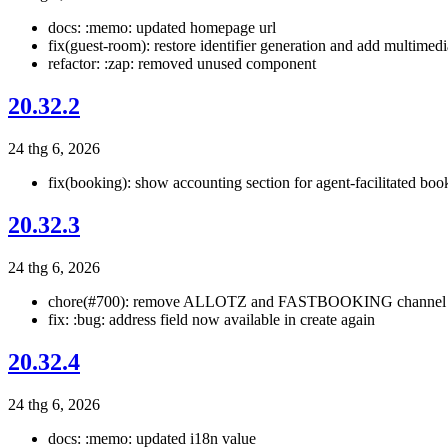
docs: :memo: updated homepage url
fix(guest-room): restore identifier generation and add multimedi
refactor: :zap: removed unused component
20.32.2
24 thg 6, 2026
fix(booking): show accounting section for agent-facilitated boo
20.32.3
24 thg 6, 2026
chore(#700): remove ALLOTZ and FASTBOOKING channel 
fix: :bug: address field now available in create again
20.32.4
24 thg 6, 2026
docs: :memo: updated i18n value