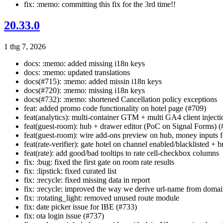
fix: :memo: committing this fix for the 3rd time!!
20.33.0
1 thg 7, 2026
docs: :memo: added missing i18n keys
docs: :memo: updated translations
docs(#715): :memo: added missin i18n keys
docs(#720): :memo: missing i18n keys
docs(#732): :memo: shortened Cancellation policy exceptions
feat: added promo code functionality on hotel page (#709)
feat(analytics): multi-container GTM + multi GA4 client inject
feat(guest-room): hub + drawer editor (PoC on Signal Forms) 
feat(guest-room): wire add-ons preview on hub, money inputs for
feat(rate-verifier): gate hotel on channel enabled/blacklisted +
feat(rate): add good/bad tooltips to rate cell-checkbox columns
fix: :bug: fixed the first gate on room rate results
fix: :lipstick: fixed curated list
fix: :recycle: fixed missing data in report
fix: :recycle: improved the way we derive url-name from doma
fix: :rotating_light: removed unused route module
fix: date picker issue for IBE (#733)
fix: ota login issue (#737)