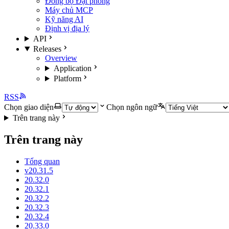
Đồng bộ Đặt phòng
Máy chủ MCP
Kỹ năng AI
Định vị địa lý
API
Releases
Overview
Application
Platform
RSS
Chọn giao diện
Chọn ngôn ngữ
Trên trang này
Trên trang này
Tổng quan
v20.31.5
20.32.0
20.32.1
20.32.2
20.32.3
20.32.4
20.33.0