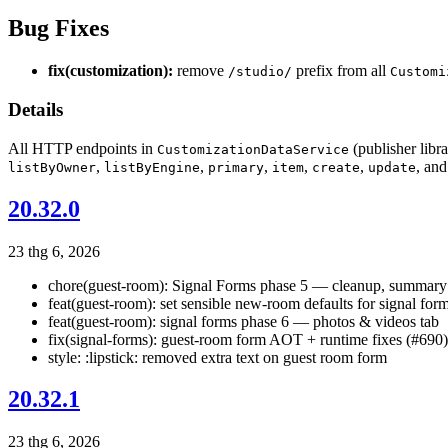
Bug Fixes
fix(customization):
remove
prefix from all
/studio/
Customi
Details
All HTTP endpoints in
(publisher libr
CustomizationDataService
,
,
,
,
,
, an
listByOwner
listByEngine
primary
item
create
update
20.32.0
23 thg 6, 2026
chore(guest-room): Signal Forms phase 5 — cleanup, summary 
feat(guest-room): set sensible new-room defaults for signal for
feat(guest-room): signal forms phase 6 — photos & videos tab
fix(signal-forms): guest-room form AOT + runtime fixes (#690)
style: :lipstick: removed extra text on guest room form
20.32.1
23 thg 6, 2026