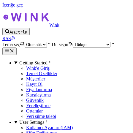
İçeriğe geç
Wink
Ara
Ctrl
K
RSS
Tema seç
Dil seçin
Getting Started
Wink'e Giriş
Temel Özellikler
Müşteriler
Kayıt Ol
Fiyatlandırma
Karşılaştırma
Güvenlik
Yerelleştirme
Ortamlar
Veri silme talebi
User Settings
Kullanıcı Ayarları (IAM)
Şifre Değiştirme