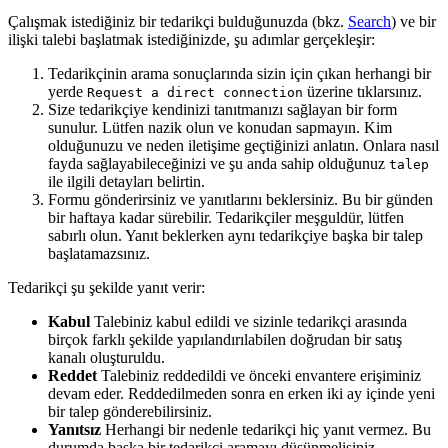
Çalışmak istediğiniz bir tedarikçi bulduğunuzda (bkz.
Search
) ve bir
ilişki talebi başlatmak istediğinizde, şu adımlar gerçekleşir:
Tedarikçinin arama sonuçlarında sizin için çıkan herhangi bir
yerde
üzerine tıklarsınız.
Request a direct connection
Size tedarikçiye kendinizi tanıtmanızı sağlayan bir form
sunulur. Lütfen nazik olun ve konudan sapmayın. Kim
olduğunuzu ve neden iletişime geçtiğinizi anlatın. Onlara nasıl
fayda sağlayabileceğinizi ve şu anda sahip olduğunuz
talep
ile ilgili detayları belirtin.
Formu gönderirsiniz ve yanıtlarını beklersiniz. Bu bir günden
bir haftaya kadar sürebilir. Tedarikçiler meşguldür, lütfen
sabırlı olun. Yanıt beklerken aynı tedarikçiye başka bir talep
başlatamazsınız.
Tedarikçi şu şekilde yanıt verir:
Kabul
Talebiniz kabul edildi ve sizinle tedarikçi arasında
birçok farklı şekilde yapılandırılabilen doğrudan bir satış
kanalı oluşturuldu.
Reddet
Talebiniz reddedildi ve önceki envantere erişiminiz
devam eder. Reddedilmeden sonra en erken iki ay içinde yeni
bir talep gönderebilirsiniz.
Yanıtsız
Herhangi bir nedenle tedarikçi hiç yanıt vermez. Bu
durumda başka bir tedarikçi aramayı düşünmelisiniz.