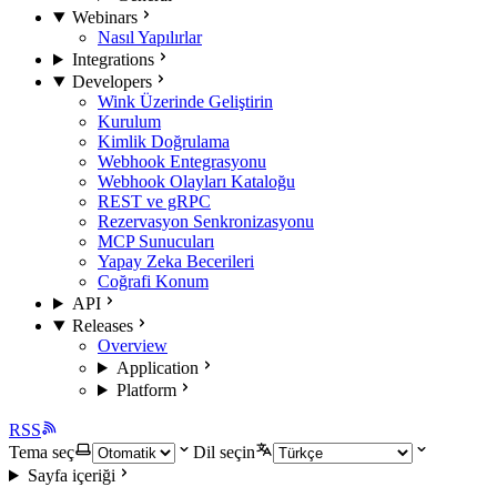
Webinars
Nasıl Yapılırlar
Integrations
Developers
Wink Üzerinde Geliştirin
Kurulum
Kimlik Doğrulama
Webhook Entegrasyonu
Webhook Olayları Kataloğu
REST ve gRPC
Rezervasyon Senkronizasyonu
MCP Sunucuları
Yapay Zeka Becerileri
Coğrafi Konum
API
Releases
Overview
Application
Platform
RSS
Tema seç
Dil seçin
Sayfa içeriği