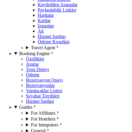
Kaydedilen Aramalar
Paylaşılabilir Linkler
Haritalar
Kartlar
Izgaralar
Ağ
Hizmet Şartları
Ödeme Koşulları
Travel Agent
Booking Engine
Özellikler
Arama
Tesis Detayı
Ödeme
Rezervasyon Onayı
Rezervasyonlar
Yapılacaklar Listesi
Seyahat Tercihleri
Hizmet Şartları
Guides
For Affiliates
For Hoteliers
For Integrators
General