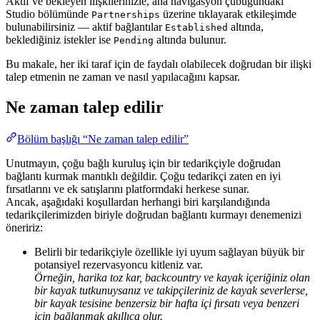
Aktif ve bekleyen ilişkilerinizle, ana navigasyon çubuğundaki
Studio bölümünde
üzerine tıklayarak etkileşimde
Partnerships
bulunabilirsiniz — aktif bağlantılar
altında,
Established
beklediğiniz istekler ise
altında bulunur.
Pending
Bu makale, her iki taraf için de faydalı olabilecek doğrudan bir ilişki
talep etmenin ne zaman ve nasıl yapılacağını kapsar.
Ne zaman talep edilir
Bölüm başlığı “Ne zaman talep edilir”
Unutmayın, çoğu bağlı kuruluş için bir tedarikçiyle doğrudan
bağlantı kurmak mantıklı değildir. Çoğu tedarikçi zaten en iyi
fırsatlarını ve ek satışlarını platformdaki herkese sunar.
Ancak, aşağıdaki koşullardan herhangi biri karşılandığında
tedarikçilerimizden biriyle doğrudan bağlantı kurmayı denemenizi
öneririz:
Belirli bir tedarikçiyle özellikle iyi uyum sağlayan büyük bir
potansiyel rezervasyoncu kitleniz var.
Örneğin, harika toz kar, backcountry ve kayak içeriğiniz olan
bir kayak tutkunuysanız ve takipçileriniz de kayak severlerse,
bir kayak tesisine benzersiz bir hafta içi fırsatı veya benzeri
için bağlanmak akıllıca olur.