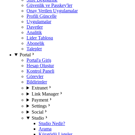
Güvenlik ve Passkey'ler
Onay Verilen Uygulamalar
Profili Güncelle
Uygulamalar
Davetler
Analitik
Lider Tablosu
Abonelik
Talepler
Portal
Portal'a Giriş
Hesap Oluştur
Kontrol Paneli
Görevler
Bildirimler
Extranet
Link Manager
Payment
Settings
Social
Studio
Studio Nedir?
Arama
Küratörlü Listeler