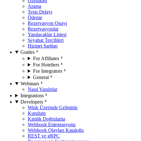
Özellikler
Arama
Tesis Detayı
Ödeme
Rezervasyon Onayı
Rezervasyonlar
Yapılacaklar Listesi
Seyahat Tercihleri
Hizmet Şartları
Guides
For Affiliates
For Hoteliers
For Integrators
General
Webinars
Nasıl Yapılırlar
Integrations
Developers
Wink Üzerinde Geliştirin
Kurulum
Kimlik Doğrulama
Webhook Entegrasyonu
Webhook Olayları Kataloğu
REST ve gRPC