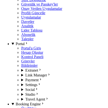
Güvenlik ve Passkey'ler
Onay Verilen Uygulamalar
Profili Güncelle
Uygulamalar
Davetler
Analitik
Lider Tablosu
Abonelik
Talepler
Portal
Portal'a Giriş
Hesap Oluştur
Kontrol Paneli
Görevler
Bildirimler
Extranet
Link Manager
Payment
Settings
Social
Studio
Travel Agent
Booking Engine