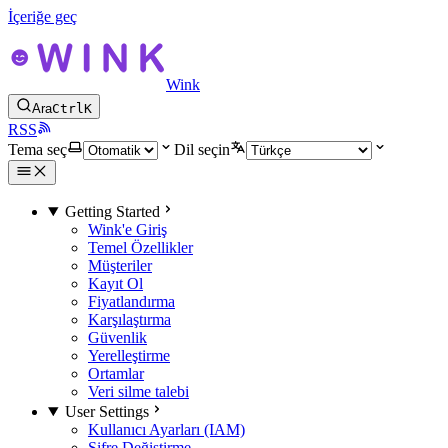
İçeriğe geç
Wink
Ara
Ctrl
K
RSS
Tema seç
Dil seçin
Getting Started
Wink'e Giriş
Temel Özellikler
Müşteriler
Kayıt Ol
Fiyatlandırma
Karşılaştırma
Güvenlik
Yerelleştirme
Ortamlar
Veri silme talebi
User Settings
Kullanıcı Ayarları (IAM)
Şifre Değiştirme