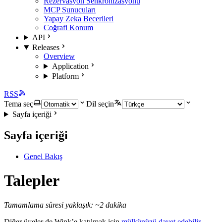
Rezervasyon Senkronizasyonu
MCP Sunucuları
Yapay Zeka Becerileri
Coğrafi Konum
API
Releases
Overview
Application
Platform
RSS
Tema seç
Dil seçin
Sayfa içeriği
Sayfa içeriği
Genel Bakış
Talepler
Tamamlama süresi yaklaşık: ~2 dakika
Diğer üyeler de Wink’e katılmak için
mülkünüzü davet edebilir
.