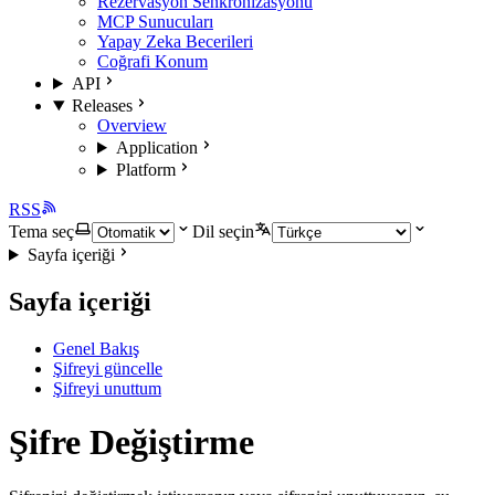
Rezervasyon Senkronizasyonu
MCP Sunucuları
Yapay Zeka Becerileri
Coğrafi Konum
API
Releases
Overview
Application
Platform
RSS
Tema seç
Dil seçin
Sayfa içeriği
Sayfa içeriği
Genel Bakış
Şifreyi güncelle
Şifreyi unuttum
Şifre Değiştirme