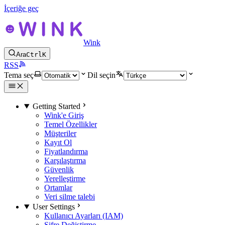
İçeriğe geç
Wink
Ara
Ctrl
K
RSS
Tema seç
Dil seçin
Getting Started
Wink'e Giriş
Temel Özellikler
Müşteriler
Kayıt Ol
Fiyatlandırma
Karşılaştırma
Güvenlik
Yerelleştirme
Ortamlar
Veri silme talebi
User Settings
Kullanıcı Ayarları (IAM)
Şifre Değiştirme