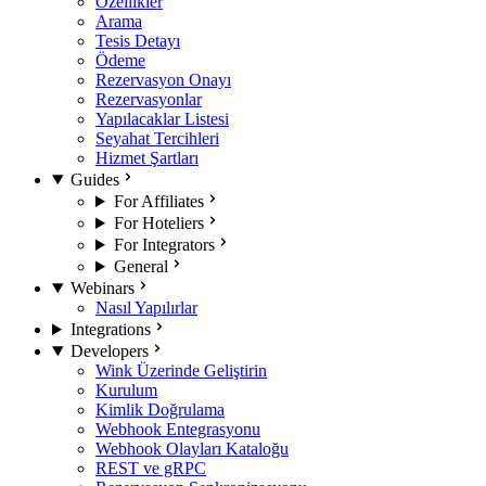
Özellikler
Arama
Tesis Detayı
Ödeme
Rezervasyon Onayı
Rezervasyonlar
Yapılacaklar Listesi
Seyahat Tercihleri
Hizmet Şartları
Guides
For Affiliates
For Hoteliers
For Integrators
General
Webinars
Nasıl Yapılırlar
Integrations
Developers
Wink Üzerinde Geliştirin
Kurulum
Kimlik Doğrulama
Webhook Entegrasyonu
Webhook Olayları Kataloğu
REST ve gRPC