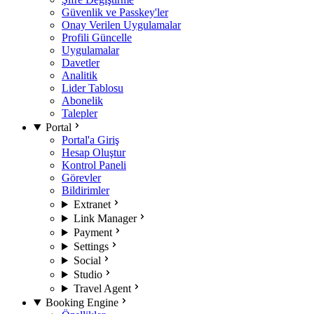
Güvenlik ve Passkey'ler
Onay Verilen Uygulamalar
Profili Güncelle
Uygulamalar
Davetler
Analitik
Lider Tablosu
Abonelik
Talepler
Portal
Portal'a Giriş
Hesap Oluştur
Kontrol Paneli
Görevler
Bildirimler
Extranet
Link Manager
Payment
Settings
Social
Studio
Travel Agent
Booking Engine