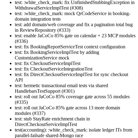
test: :white_check_mark: fix UnfinishedStubbingException in
WithdrawalServiceImplTest (#308)
test: :white_check_mark: mock QrCodeService in booking-
domain integration tests
test: add domain/web coverage and fix a pagination total bug
in ReviewRepository (#333)
test: enable JaCoCo 85% gate on calendar + 23 MCP modules
(#336)
test: fix BookingReportServiceTest context configuration
test: fix BookingServiceImplTest by adding
CustomizationService mock
test: fix CheckoutServiceImplTest
test: fix CheckoutServiceIntegrationTest
test: fix DirectCheckoutServiceImplTest for sync checkout
API
test: hermetic transactional email tests via shared
HandlebarsTestSupport (#301)
test: roll out JaCoCo 85% coverage gate across 55 modules
(#335)
test: roll out JaCoCo 85% gate across 13 more domain
modules (#337)
test: stub StayRate enrichment chain in
DirectCheckoutServiceImplTest
test(accounting): :white_check_mark: isolate ledger ITs from
parallel-failsafe shared-Mongo race