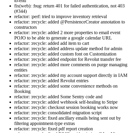
to-end
fix(web): :bug: return 401 for failed authentication, not 403
(#344)
refactor: :perf: tried to improve inventory retrieval
refactor: :recycle: added @PersistenceCreator annotation to
constructors
refactor: :recycle: added 2 more properties to email event
POJO to be able to generate a google calendar URL
refactor: :recycle: added add item to cart
refactor: :recycle: added address update method for admin
refactor: :recycle: added custom font on Customization
refactor: :recycle: added endpoint for Revolut transfer fee
refactor: :recycle: added more comments on purge managing
entities
refactor: :recycle: added my account support directly in IAM
refactor: :recycle: added Revolut entries
refactor: :recycle: added some convenience methods on
Booking
refactor: :recycle: added Some Sentry code and
refactor: :recycle: added webhook self-healing to Stripe
refactor: :recycle: checkout session booking works now
refactor: :recycle: consolidated migration script
refactor: :recycle: fixed ancillary emails being sent out by
filtering appointment-type extras
refactor: :recycle: fixed pdf report creation