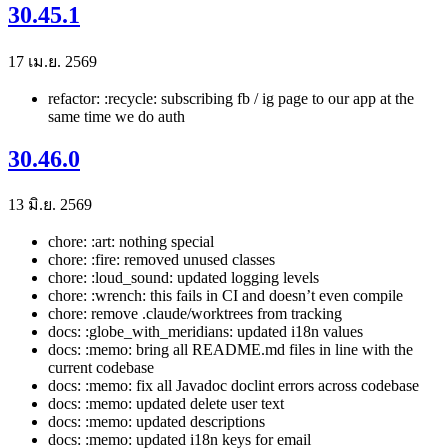
30.45.1
17 เม.ย. 2569
refactor: :recycle: subscribing fb / ig page to our app at the
same time we do auth
30.46.0
13 มิ.ย. 2569
chore: :art: nothing special
chore: :fire: removed unused classes
chore: :loud_sound: updated logging levels
chore: :wrench: this fails in CI and doesn’t even compile
chore: remove .claude/worktrees from tracking
docs: :globe_with_meridians: updated i18n values
docs: :memo: bring all README.md files in line with the
current codebase
docs: :memo: fix all Javadoc doclint errors across codebase
docs: :memo: updated delete user text
docs: :memo: updated descriptions
docs: :memo: updated i18n keys for email