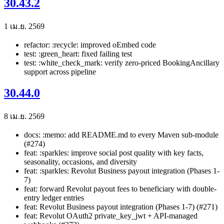
30.43.2
1 เม.ย. 2569
refactor: :recycle: improved oEmbed code
test: :green_heart: fixed failing test
test: :white_check_mark: verify zero-priced BookingAncillary
support across pipeline
30.44.0
8 เม.ย. 2569
docs: :memo: add README.md to every Maven sub-module
(#274)
feat: :sparkles: improve social post quality with key facts,
seasonality, occasions, and diversity
feat: :sparkles: Revolut Business payout integration (Phases 1-
7)
feat: forward Revolut payout fees to beneficiary with double-
entry ledger entries
feat: Revolut Business payout integration (Phases 1-7) (#271)
feat: Revolut OAuth2 private_key_jwt + API-managed