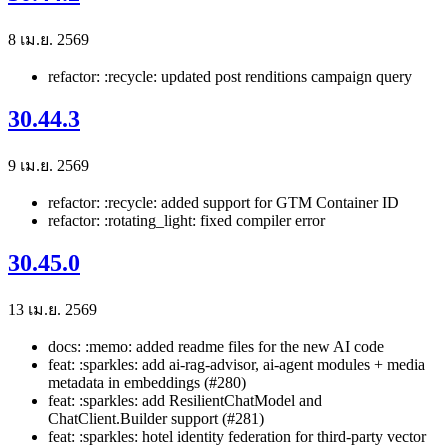
8 เม.ย. 2569
refactor: :recycle: updated post renditions campaign query
30.44.3
9 เม.ย. 2569
refactor: :recycle: added support for GTM Container ID
refactor: :rotating_light: fixed compiler error
30.45.0
13 เม.ย. 2569
docs: :memo: added readme files for the new AI code
feat: :sparkles: add ai-rag-advisor, ai-agent modules + media
metadata in embeddings (#280)
feat: :sparkles: add ResilientChatModel and
ChatClient.Builder support (#281)
feat: :sparkles: hotel identity federation for third-party vector