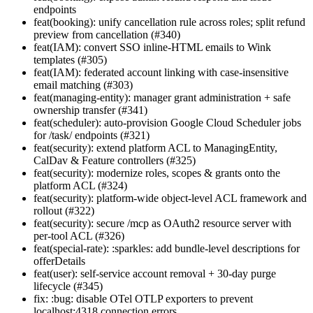
endpoints
feat(booking): unify cancellation rule across roles; split refund
preview from cancellation (#340)
feat(IAM): convert SSO inline-HTML emails to Wink
templates (#305)
feat(IAM): federated account linking with case-insensitive
email matching (#303)
feat(managing-entity): manager grant administration + safe
ownership transfer (#341)
feat(scheduler): auto-provision Google Cloud Scheduler jobs
for /task/ endpoints (#321)
feat(security): extend platform ACL to ManagingEntity,
CalDav & Feature controllers (#325)
feat(security): modernize roles, scopes & grants onto the
platform ACL (#324)
feat(security): platform-wide object-level ACL framework and
rollout (#322)
feat(security): secure /mcp as OAuth2 resource server with
per-tool ACL (#326)
feat(special-rate): :sparkles: add bundle-level descriptions for
offerDetails
feat(user): self-service account removal + 30-day purge
lifecycle (#345)
fix: :bug: disable OTel OTLP exporters to prevent
localhost:4318 connection errors