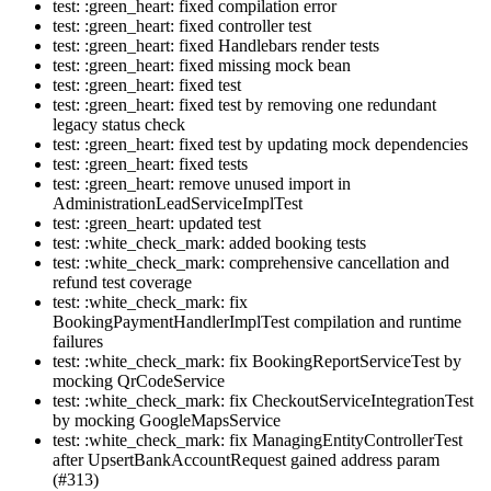
test: :green_heart: fixed compilation error
test: :green_heart: fixed controller test
test: :green_heart: fixed Handlebars render tests
test: :green_heart: fixed missing mock bean
test: :green_heart: fixed test
test: :green_heart: fixed test by removing one redundant
legacy status check
test: :green_heart: fixed test by updating mock dependencies
test: :green_heart: fixed tests
test: :green_heart: remove unused import in
AdministrationLeadServiceImplTest
test: :green_heart: updated test
test: :white_check_mark: added booking tests
test: :white_check_mark: comprehensive cancellation and
refund test coverage
test: :white_check_mark: fix
BookingPaymentHandlerImplTest compilation and runtime
failures
test: :white_check_mark: fix BookingReportServiceTest by
mocking QrCodeService
test: :white_check_mark: fix CheckoutServiceIntegrationTest
by mocking GoogleMapsService
test: :white_check_mark: fix ManagingEntityControllerTest
after UpsertBankAccountRequest gained address param
(#313)