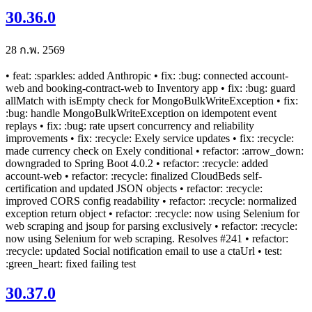
30.36.0
28 ก.พ. 2569
• feat: :sparkles: added Anthropic • fix: :bug: connected account-
web and booking-contract-web to Inventory app • fix: :bug: guard
allMatch with isEmpty check for MongoBulkWriteException • fix:
:bug: handle MongoBulkWriteException on idempotent event
replays • fix: :bug: rate upsert concurrency and reliability
improvements • fix: :recycle: Exely service updates • fix: :recycle:
made currency check on Exely conditional • refactor: :arrow_down:
downgraded to Spring Boot 4.0.2 • refactor: :recycle: added
account-web • refactor: :recycle: finalized CloudBeds self-
certification and updated JSON objects • refactor: :recycle:
improved CORS config readability • refactor: :recycle: normalized
exception return object • refactor: :recycle: now using Selenium for
web scraping and jsoup for parsing exclusively • refactor: :recycle:
now using Selenium for web scraping. Resolves #241 • refactor:
:recycle: updated Social notification email to use a ctaUrl • test:
:green_heart: fixed failing test
30.37.0