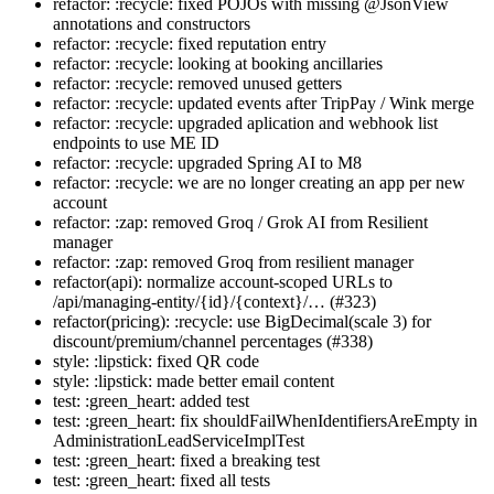
refactor: :recycle: fixed POJOs with missing @JsonView
annotations and constructors
refactor: :recycle: fixed reputation entry
refactor: :recycle: looking at booking ancillaries
refactor: :recycle: removed unused getters
refactor: :recycle: updated events after TripPay / Wink merge
refactor: :recycle: upgraded aplication and webhook list
endpoints to use ME ID
refactor: :recycle: upgraded Spring AI to M8
refactor: :recycle: we are no longer creating an app per new
account
refactor: :zap: removed Groq / Grok AI from Resilient
manager
refactor: :zap: removed Groq from resilient manager
refactor(api): normalize account-scoped URLs to
/api/managing-entity/{id}/{context}/… (#323)
refactor(pricing): :recycle: use BigDecimal(scale 3) for
discount/premium/channel percentages (#338)
style: :lipstick: fixed QR code
style: :lipstick: made better email content
test: :green_heart: added test
test: :green_heart: fix shouldFailWhenIdentifiersAreEmpty in
AdministrationLeadServiceImplTest
test: :green_heart: fixed a breaking test
test: :green_heart: fixed all tests