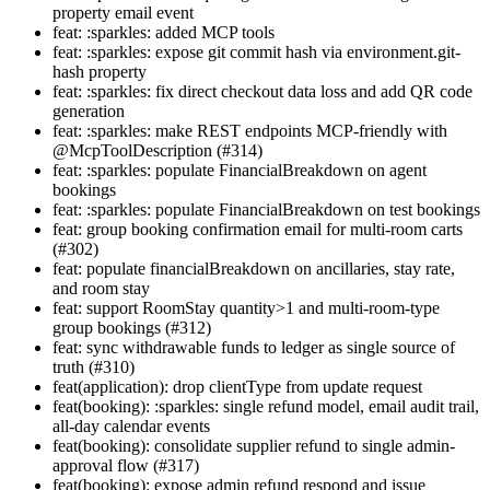
property email event
feat: :sparkles: added MCP tools
feat: :sparkles: expose git commit hash via environment.git-
hash property
feat: :sparkles: fix direct checkout data loss and add QR code
generation
feat: :sparkles: make REST endpoints MCP-friendly with
@McpToolDescription (#314)
feat: :sparkles: populate FinancialBreakdown on agent
bookings
feat: :sparkles: populate FinancialBreakdown on test bookings
feat: group booking confirmation email for multi-room carts
(#302)
feat: populate financialBreakdown on ancillaries, stay rate,
and room stay
feat: support RoomStay quantity>1 and multi-room-type
group bookings (#312)
feat: sync withdrawable funds to ledger as single source of
truth (#310)
feat(application): drop clientType from update request
feat(booking): :sparkles: single refund model, email audit trail,
all-day calendar events
feat(booking): consolidate supplier refund to single admin-
approval flow (#317)
feat(booking): expose admin refund respond and issue