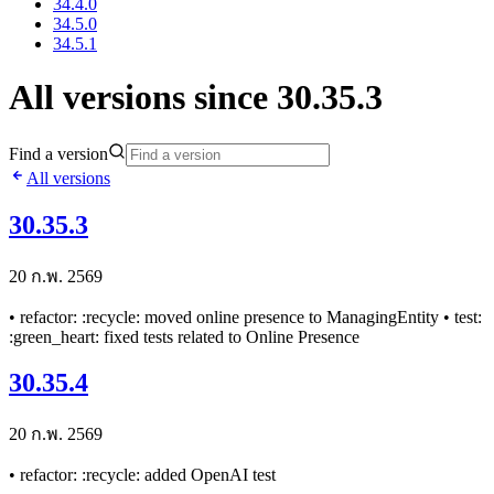
34.4.0
34.5.0
34.5.1
All versions since 30.35.3
Find a version
All versions
30.35.3
20 ก.พ. 2569
• refactor: :recycle: moved online presence to ManagingEntity • test:
:green_heart: fixed tests related to Online Presence
30.35.4
20 ก.พ. 2569
• refactor: :recycle: added OpenAI test