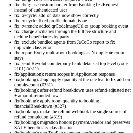
fix: :bug: use custom booker from BookingTestRequest
instead of authenticated user
fix: :recycle: add-on data now show correctly
fix: :recycle: fixed profile domain issue
fix: :wrench: added qrCodeImageUrl to group booking event
fix: charge ancillaries through the full fee structure and
dedupe beneficiaries by party
fix: exclude bundled agents from JaCoCo report to fix
duplicate-class error
fix: report Exely multi-room bookings as N duplicate room
stays
fix: send Revolut counterparty bank details at top level (code
2101) (#311)
fix(application): return scopes in Application response
fix(booking): :bug: apply quantity at the rate leaf to fix add-on
double-count (#331)
fix(booking): after-refund breakdown uses refund-adjusted net
+ amount-refunded row
fix(booking): apply room quantity to booking
financialBreakdown (#327)
fix(booking): make the refund webhook the single source of
refund completion (#319)
fix(booking): migration honors payment.vendor and preserves
SALE beneficiary classification
fix(booking): one TripPay payment confirmation email per