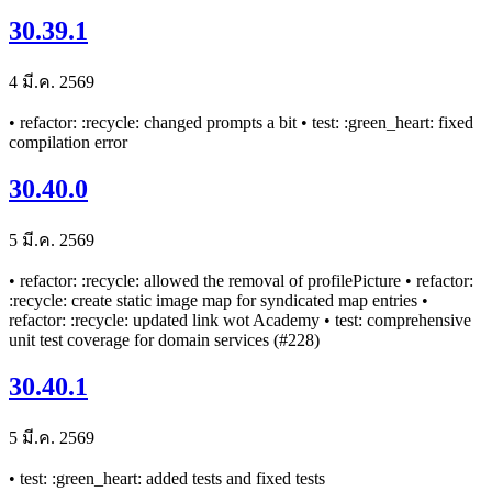
30.39.1
4 มี.ค. 2569
• refactor: :recycle: changed prompts a bit • test: :green_heart: fixed
compilation error
30.40.0
5 มี.ค. 2569
• refactor: :recycle: allowed the removal of profilePicture • refactor:
:recycle: create static image map for syndicated map entries •
refactor: :recycle: updated link wot Academy • test: comprehensive
unit test coverage for domain services (#228)
30.40.1
5 มี.ค. 2569
• test: :green_heart: added tests and fixed tests