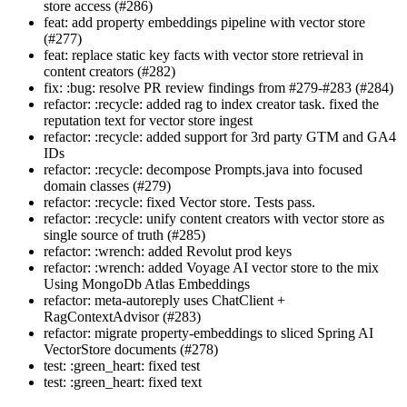
store access (#286)
feat: add property embeddings pipeline with vector store
(#277)
feat: replace static key facts with vector store retrieval in
content creators (#282)
fix: :bug: resolve PR review findings from #279-#283 (#284)
refactor: :recycle: added rag to index creator task. fixed the
reputation text for vector store ingest
refactor: :recycle: added support for 3rd party GTM and GA4
IDs
refactor: :recycle: decompose Prompts.java into focused
domain classes (#279)
refactor: :recycle: fixed Vector store. Tests pass.
refactor: :recycle: unify content creators with vector store as
single source of truth (#285)
refactor: :wrench: added Revolut prod keys
refactor: :wrench: added Voyage AI vector store to the mix
Using MongoDb Atlas Embeddings
refactor: meta-autoreply uses ChatClient +
RagContextAdvisor (#283)
refactor: migrate property-embeddings to sliced Spring AI
VectorStore documents (#278)
test: :green_heart: fixed test
test: :green_heart: fixed text