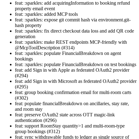
feat: :sparkles: add acquiringInformation to booking refund
property email event
feat: :sparkles: added MCP tools
feat: :sparkles: expose git commit hash via environment.git-
hash property
feat: :sparkles: fix direct checkout data loss and add QR code
generation
feat: :sparkles: make REST endpoints MCP-friendly with
@McpToolDescription (#314)
feat: :sparkles: populate FinancialBreakdown on agent
bookings
feat: :sparkles: populate FinancialBreakdown on test bookings
feat: add Sign in with Apple as federated OAuth2 provider
(#294)
feat: add Sign in with Microsoft as federated OAuth2 provider
(#295)
feat: group booking confirmation email for multi-room carts
(#302)
feat: populate financialBreakdown on ancillaries, stay rate,
and room stay
feat: preserve OAuth2 state across OTT magic-link
authentication (#296)
feat: support RoomStay quantity>1 and multi-room-type
group bookings (#312)
feat: sync withdrawable funds to ledger as single source of