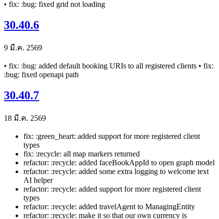
• fix: :bug: fixed grid not loading
30.40.6
9 มี.ค. 2569
• fix: :bug: added default booking URIs to all registered clients • fix:
:bug: fixed openapi path
30.40.7
18 มี.ค. 2569
fix: :green_heart: added support for more registered client
types
fix: :recycle: all map markers returned
refactor: :recycle: added faceBookAppId to open graph model
refactor: :recycle: added some extra logging to welcome text
AI helper
refactor: :recycle: added support for more registered client
types
refactor: :recycle: added travelAgent to ManagingEntity
refactor: :recycle: make it so that our own currency is