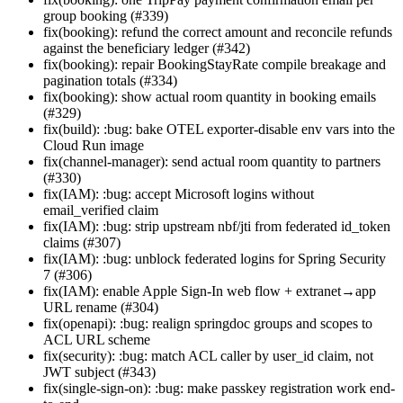
group booking (#339)
fix(booking): refund the correct amount and reconcile refunds
against the beneficiary ledger (#342)
fix(booking): repair BookingStayRate compile breakage and
pagination totals (#334)
fix(booking): show actual room quantity in booking emails
(#329)
fix(build): :bug: bake OTEL exporter-disable env vars into the
Cloud Run image
fix(channel-manager): send actual room quantity to partners
(#330)
fix(IAM): :bug: accept Microsoft logins without
email_verified claim
fix(IAM): :bug: strip upstream nbf/jti from federated id_token
claims (#307)
fix(IAM): :bug: unblock federated logins for Spring Security
7 (#306)
fix(IAM): enable Apple Sign-In web flow + extranet→app
URL rename (#304)
fix(openapi): :bug: realign springdoc groups and scopes to
ACL URL scheme
fix(security): :bug: match ACL caller by user_id claim, not
JWT subject (#343)
fix(single-sign-on): :bug: make passkey registration work end-