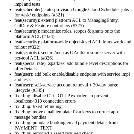
impl and tests
feat(scheduler): auto-provision Google Cloud Scheduler jobs
for /task/ endpoints (#321)
feat(security): extend platform ACL to ManagingEntity,
CalDav & Feature controllers (#325)
feat(security): modernize roles, scopes & grants onto the
platform ACL (#324)
feat(security): platform-wide object-level ACL framework and
rollout (#322)
feat(security): secure /mcp as OAuth2 resource server with
per-tool ACL (#326)
feat(special-rate): :sparkles: add bundle-level descriptions for
offerDetails
feat(user): add bulk enable/disable endpoint with service impl
and tests
feat(user): self-service account removal + 30-day purge
lifecycle (#345)
fix: :bug: disable OTel OTLP exporters to prevent
localhost:4318 connection errors
fix: :bug: fixed refunding
fix: :bug: move email template i18n keys to correct app
message bundles
fix: :bug: populate booking email payment details from
PAYMENT_TEXT
fix: :bug: removed a assert required check