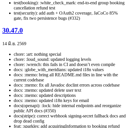
test(booking): :white_check_mark: end-to-end group booking
cancellation refund test
test(security): add auth + OAuth2 coverage, JaCoCo 85%
gate, fix two persistence bugs (#332)
30.47.0
14 มิ.ย. 2569
chore: :art: nothing special
chore: :loud_sound: updated logging levels
chore: :wrench: this fails in CI and doesn’t even compile
docs: :globe_with_meridians: updated i18n values
docs: :memo: bring all README.md files in line with the
current codebase
docs: :memo: fix all Javadoc doclint errors across codebase
docs: :memo: updated delete user text
docs: :memo: updated descriptions
docs: :memo: updated i18n keys for email
docs(openapi): :lock: hide internal endpoints and reorganize
public API docs (#350)
docs(stripe): correct webhook signing-secret fallback docs and
drop dead config
feat: :sparkles: add acquiringInformation to booking refund