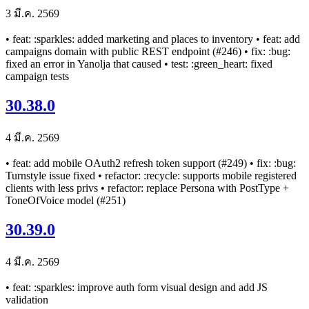
3 มี.ค. 2569
• feat: :sparkles: added marketing and places to inventory • feat: add
campaigns domain with public REST endpoint (#246) • fix: :bug:
fixed an error in Yanolja that caused • test: :green_heart: fixed
campaign tests
30.38.0
4 มี.ค. 2569
• feat: add mobile OAuth2 refresh token support (#249) • fix: :bug:
Turnstyle issue fixed • refactor: :recycle: supports mobile registered
clients with less privs • refactor: replace Persona with PostType +
ToneOfVoice model (#251)
30.39.0
4 มี.ค. 2569
• feat: :sparkles: improve auth form visual design and add JS
validation