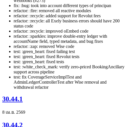
webhooks (#273)
fix: :bug: took into account different types of principan
refactor: :fire: removed all reactive modules
refactor: :recycle: added support for Revolut fees
refactor: :recycle: all Exely business errors should have 200
status code
refactor: :recycle: improved oEmbed code
refactor: :sparkles: improve double-entry ledger with
accountName field, typed metadata, and bug fixes
refactor: :zap: removed Wise code
test: :green_heart: fixed failing test
test: :green_heart: fixed Revolut tests
test: :green_heart: fixed tests
test: :white_check_mark: verify zero-priced BookingAncillary
support across pipeline
test: fix CoverageServiceImplTest and
AdminLedgerControllerTest after Wise removal and
withdrawal refactor
30.44.1
8 เม.ย. 2569
30.44.2