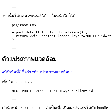
จากนั้นใช้คอมโพเนนต์ Wink ในหน้าใดก็ได้:
pages/hotels.tsx
export
default
function
HotelsPage
()
 {
return
<
wink-content-loader
layout
=
"
HOTEL
"
id
=
"
Y
}
ตัวแปรสภาพแวดล้อม
หัวข้อที่มีชื่อว่า “ตัวแปรสภาพแวดล้อม”
เพิ่มใน
:
.env.local
NEXT_PUBLIC_WINK_CLIENT_ID=your-client-id
คำนำหน้า
จำเป็นเพื่อเปิดเผยตัวแปรให้กับ bundle
NEXT_PUBLIC_