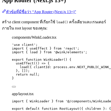
App Router (Next.js 13+)
หัวข้อที่มีชื่อว่า “App Router (Next.js 13+)”
สร้าง client component ที่เรียกใช้
ครั้งเดียวและเรนเดอร์
load()
ภายใน root layout ของคุณ:
components/WinkLoader.tsx
'
use client
'
;
import
 { useEffect } 
from
'
react
'
;
import
 { load } 
from
'
@wink/elements
'
;
export
function
WinkLoader
()
 {
useEffect
(
()
=>
 {
load
({ clientId: process
.
env
.
NEXT_PUBLIC_WINK_
}
,
 []);
return
null
;
}
app/layout.tsx
import
 { WinkLoader } 
from
'
@/components/WinkLoade
export
default
function
RootLayout
(
{ 
children
 }
:
 {