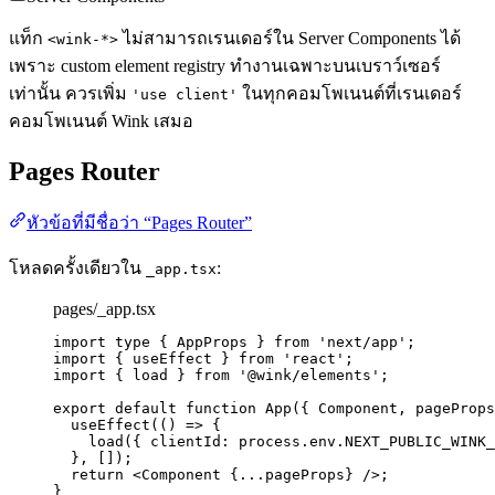
แท็ก
ไม่สามารถเรนเดอร์ใน Server Components ได้
<wink-*>
เพราะ custom element registry ทำงานเฉพาะบนเบราว์เซอร์
เท่านั้น ควรเพิ่ม
ในทุกคอมโพเนนต์ที่เรนเดอร์
'use client'
คอมโพเนนต์ Wink เสมอ
Pages Router
หัวข้อที่มีชื่อว่า “Pages Router”
โหลดครั้งเดียวใน
:
_app.tsx
pages/_app.tsx
import
type
 { AppProps } 
from
'
next/app
'
;
import
 { useEffect } 
from
'
react
'
;
import
 { load } 
from
'
@wink/elements
'
;
export
default
function
App
(
{ 
Component
,
pageProps
useEffect
(
()
=>
 {
load
({ clientId: process
.
env
.
NEXT_PUBLIC_WINK_
}
,
 []);
return
<
Component
{
...
pageProps
}
 />
;
}