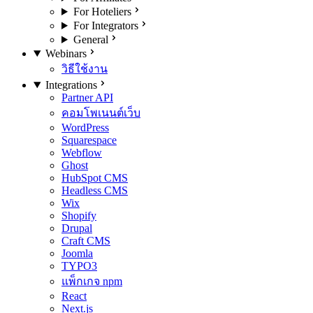
For Hoteliers
For Integrators
General
Webinars
วิธีใช้งาน
Integrations
Partner API
คอมโพเนนต์เว็บ
WordPress
Squarespace
Webflow
Ghost
HubSpot CMS
Headless CMS
Wix
Shopify
Drupal
Craft CMS
Joomla
TYPO3
แพ็กเกจ npm
React
Next.js