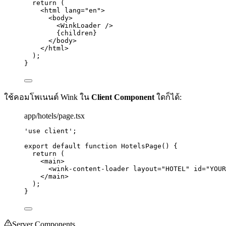
return
 (
<
html
lang
=
"
en
"
>
<
body
>
<
WinkLoader
 />
{
children
}
</
body
>
</
html
>
);
}
ใช้คอมโพเนนต์ Wink ใน
Client Component
ใดก็ได้:
app/hotels/page.tsx
'
use client
'
;
export
default
function
HotelsPage
()
 {
return
 (
<
main
>
<
wink-content-loader
layout
=
"
HOTEL
"
id
=
"
YOUR
</
main
>
);
}
Server Components