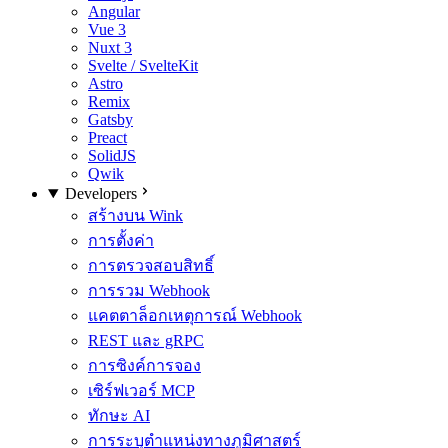
Angular
Vue 3
Nuxt 3
Svelte / SvelteKit
Astro
Remix
Gatsby
Preact
SolidJS
Qwik
Developers
สร้างบน Wink
การตั้งค่า
การตรวจสอบสิทธิ์
การรวม Webhook
แคตตาล็อกเหตุการณ์ Webhook
REST และ gRPC
การซิงค์การจอง
เซิร์ฟเวอร์ MCP
ทักษะ AI
การระบุตำแหน่งทางภูมิศาสตร์