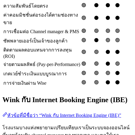
🟢
⚫️
⚫️
⚫️
ความสัมพันธ์โดยตรง
ค่าคอมมิชชั่นต่อรองได้ตามช่องทาง
🟢
⚫️
⚫️
⚫️
ขาย
🟢
🟢
🟢
🟢
การเชื่อมต่อ Channel manager & PMS
🟢
⚫️
🟢
🟢
ซัพพลายเออร์เป็นเจ้าของลูกค้า
ติดตามผลตอบแทนจากการลงทุน
🟢
🟢
⚫️
⚫️
(ROI)
🟢
🟢
⚫️
🟢
จ่ายตามผลลัพธ์ (Pay-per-Performance)
🟢
🟢
🟢
⚫️
เกตเวย์ชำระเงินแบบบูรณาการ
🟢
🟢
⚫️
⚫️
การจ่ายเงินผ่าน Wise
Wink กับ Internet Booking Engine (IBE)
หัวข้อที่มีชื่อว่า “Wink กับ Internet Booking Engine (IBE)”
โรงแรมบางแห่งพยายามเปรียบเทียบเราเป็นระบบจองออนไลน์