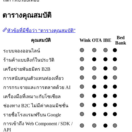
ตารางคุณสมบัติ
หัวข้อที่มีชื่อว่า “ตารางคุณสมบัติ”
Bed
คุณสมบัติ
Wink
OTA
IBE
Bank
🟢
🟢
🟢
⚫️
ระบบจองออนไลน์
🟢
⚫️
⚫️
⚫️
ร้านค้าแบบลิงก์ในประวัติ
🟢
🟢
⚫️
🟢
เครือข่ายพันธมิตร B2B
🟢
🟢
⚫️
🟢
การสนับสนุนตัวแทนท่องเที่ยว
🟢
⚫️
⚫️
⚫️
การกระจายและการตลาดด้วย AI
🟢
⚫️
⚫️
⚫️
เครื่องมือที่เหมาะกับโซเชียล
🟢
⚫️
⚫️
⚫️
ช่องทาง B2C ไม่มีค่าคอมมิชชั่น
🟢
⚫️
⚫️
⚫️
รายชื่อโรงแรมฟรีบน Google
การเข้าถึง Web Component / SDK /
🟢
🟢
⚫️
🟢
API