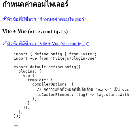
กำหนดค่าคอมไพเลอร์
หัวข้อที่มีชื่อว่า “กำหนดค่าคอมไพเลอร์”
Vite + Vue (
)
vite.config.ts
หัวข้อที่มีชื่อว่า “Vite + Vue (vite.config.ts)”
import
 { defineConfig } 
from
'
vite
'
;
import
 vue 
from
'
@vitejs/plugin-vue
'
;
export
default
defineConfig
({
plugins: [
vue
({
template: {
compilerOptions: {
// จัดการแท็กทั้งหมดที่ขึ้นต้นด้วย "wink-" เป็น 
isCustomElement
: 
(
tag
)
=>
 tag
.
startsWith
},
},
}),
],
});