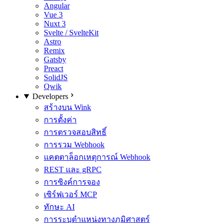
Angular
Vue 3
Nuxt 3
Svelte / SvelteKit
Astro
Remix
Gatsby
Preact
SolidJS
Qwik
Developers
สร้างบน Wink
การตั้งค่า
การตรวจสอบสิทธิ์
การรวม Webhook
แคตตาล็อกเหตุการณ์ Webhook
REST และ gRPC
การซิงค์การจอง
เซิร์ฟเวอร์ MCP
ทักษะ AI
การระบุตำแหน่งทางภูมิศาสตร์