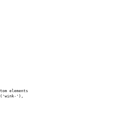
custom elements
(
'
wink-
'
),