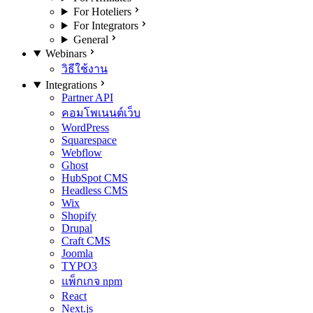
For Hoteliers
For Integrators
General
Webinars
วิธีใช้งาน
Integrations
Partner API
คอมโพเนนต์เว็บ
WordPress
Squarespace
Webflow
Ghost
HubSpot CMS
Headless CMS
Wix
Shopify
Drupal
Craft CMS
Joomla
TYPO3
แพ็กเกจ npm
React
Next.js