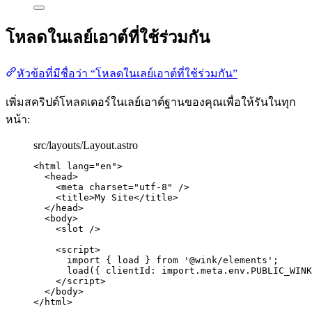
โหลดในเลย์เอาต์ที่ใช้ร่วมกัน
หัวข้อที่มีชื่อว่า “โหลดในเลย์เอาต์ที่ใช้ร่วมกัน”
เพิ่มสคริปต์โหลดเดอร์ในเลย์เอาต์ฐานของคุณเพื่อให้รันในทุก
หน้า:
src/layouts/Layout.astro
<
html
lang
=
"
en
"
>
<
head
>
<
meta
charset
=
"
utf-8
"
 />
<
title
>
My Site
</
title
>
</
head
>
<
body
>
<
slot
 />
<
script
>
import
 { load } 
from
'
@wink/elements
'
;
load
({ clientId: 
import.
meta
.
env
.
PUBLIC_WINK
</
script
>
</
body
>
</
html
>