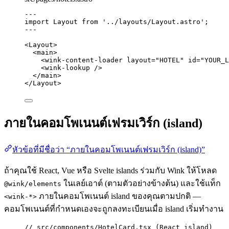
---
import
 Layout 
from
'
../layouts/Layout.astro
'
;
---
<
Layout
>
<
main
>
<
wink-content-loader
layout
=
"
HOTEL
"
id
=
"
YOUR_L
<
wink-lookup
 />
</
main
>
</
Layout
>
ภายในคอมโพเนนต์เฟรมเวิร์ก (island)
หัวข้อที่มีชื่อว่า “ภายในคอมโพเนนต์เฟรมเวิร์ก (island)”
ถ้าคุณใช้ React, Vue หรือ Svelte islands ร่วมกับ Wink ให้โหลด
ในเลย์เอาต์ (ตามตัวอย่างข้างต้น) และใช้แท็ก
@wink/elements
ภายในคอมโพเนนต์ island ของคุณตามปกติ —
<wink-*>
คอมโพเนนต์ที่กำหนดเองจะถูกลงทะเบียนเมื่อ island เริ่มทำงาน
// src/components/HotelCard.tsx (React island)