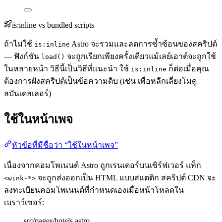
is:inline vs bundled scripts
ถ้าไม่ใช้
Astro จะรวมและลดการซ้ำซ้อนของสคริปต์
is:inline
— ฟังก์ชัน
จะถูกเรียกเพียงครั้งเดียวแม้เลย์เอาต์จะถูกใช้
load()
ในหลายหน้า วิธีนี้เป็นวิธีที่แนะนำ ใช้
ก็ต่อเมื่อคุณ
is:inline
ต้องการฝังสคริปต์เป็นข้อความดิบ (เช่น เพื่อหลีกเลี่ยงโมดู
ลบันเดลเลอร์)
ใช้ในหน้าเพจ
หัวข้อที่มีชื่อว่า “ใช้ในหน้าเพจ”
เนื่องจากคอมโพเนนต์ Astro ถูกเรนเดอร์บนเซิร์ฟเวอร์ แท็ก
จะถูกส่งออกเป็น HTML แบบสแตติก สคริปต์ CDN จะ
<wink-*>
ลงทะเบียนคอมโพเนนต์ที่กำหนดเองเมื่อหน้าโหลดใน
เบราว์เซอร์:
src/pages/hotels.astro