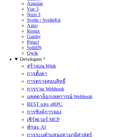
Angular
Vue 3
Nuxt 3
Svelte / SvelteKit
Astro
Remix
Gatsby
Preact
SolidJS
Qwik
Developers
สร้างบน Wink
การตั้งค่า
การตรวจสอบสิทธิ์
การรวม Webhook
แคตตาล็อกเหตุการณ์ Webhook
REST และ gRPC
การซิงค์การจอง
เซิร์ฟเวอร์ MCP
ทักษะ AI
การระบุตำแหน่งทางภูมิศาสตร์