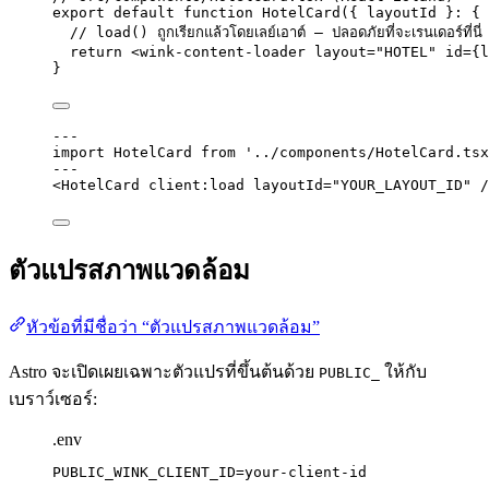
export
default
function
HotelCard
(
{ 
layoutId
 }
:
 { 
// load() ถูกเรียกแล้วโดยเลย์เอาต์ — ปลอดภัยที่จะเรนเดอร์ที่นี่
return
<
wink-content-loader
layout
=
"
HOTEL
"
id
=
{
l
}
---
import
 HotelCard 
from
'
../components/HotelCard.tsx
---
<
HotelCard
client:load
layoutId
=
"
YOUR_LAYOUT_ID
"
 /
ตัวแปรสภาพแวดล้อม
หัวข้อที่มีชื่อว่า “ตัวแปรสภาพแวดล้อม”
Astro จะเปิดเผยเฉพาะตัวแปรที่ขึ้นต้นด้วย
ให้กับ
PUBLIC_
เบราว์เซอร์:
.env
PUBLIC_WINK_CLIENT_ID=your-client-id