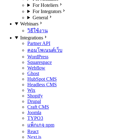
For Hoteliers
For Integrators
General
Webinars
วิธีใช้งาน
Integrations
Partner API
คอมโพเนนต์เว็บ
WordPress
Squarespace
Webflow
Ghost
HubSpot CMS
Headless CMS
Wix
Shopify
Drupal
Craft CMS
Joomla
TYPO3
แพ็กเกจ npm
React
Next.js