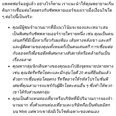
แพลตฟอร์มอยู่แล้ว อย่างไรก็ตาม เราแนะนำให้คุณพยายามเริ่ม
ต้นการเชื่อมต่อโดยตรงกับซัพพลายเออร์ของเราเมื่อเงื่อนไขใด
ๆ ต่อไปนี้เป็นจริง:
คุณมีผู้ชมจำนวนมากที่มีแนวโน้มจะจองและเหมาะสม
เป็นพิเศษกับซัพพลายเออร์รายใดรายหนึ่ง
เช่น คุณเป็นคน
เล่นสกีที่มีเนื้อหาเกี่ยวกับผงหิมะ เส้นทางหลังเขา และสกี
และผู้ติดตามของคุณทั้งหมดก็เป็นคนเล่นสกี การเชื่อมต่อ
กับลอจสกีเพื่อขอดีลพิเศษกลางสัปดาห์หรือคล้ายกันเป็น
เรื่องฉลาด
คุณพากลุ่มนักเดินทางของคุณเองไปยังจุดหมายปลายทาง
เช่น คุณจัดรีทรีตโยคะและมีกลุ่มโยคี 20 คนที่ยืนยันแล้ว
ด้วยการเชื่อมต่อโดยตรง รีทรีตอาจให้รหัสโปรโมชั่นพิ
เศษที่คุณสามารถแชร์กับผู้ฝึกโยคะคนอื่น ๆ ซึ่งทำให้พวก
เขาได้รับส่วนลดกลุ่ม
คุณเป็นตัวแทนท่องเที่ยวหรือบริษัทที่มีปริมาณการจองจำ
นวนมาก
ทั้งตัวแทนท่องเที่ยวและบริษัทถือเป็นพันธมิตร
บน Wink แต่พวกเขายังมีเว็บไซต์เฉพาะของตนเอง