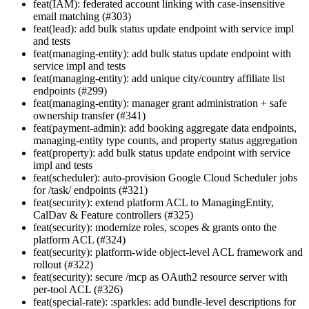
feat(IAM): federated account linking with case-insensitive
email matching (#303)
feat(lead): add bulk status update endpoint with service impl
and tests
feat(managing-entity): add bulk status update endpoint with
service impl and tests
feat(managing-entity): add unique city/country affiliate list
endpoints (#299)
feat(managing-entity): manager grant administration + safe
ownership transfer (#341)
feat(payment-admin): add booking aggregate data endpoints,
managing-entity type counts, and property status aggregation
feat(property): add bulk status update endpoint with service
impl and tests
feat(scheduler): auto-provision Google Cloud Scheduler jobs
for /task/ endpoints (#321)
feat(security): extend platform ACL to ManagingEntity,
CalDav & Feature controllers (#325)
feat(security): modernize roles, scopes & grants onto the
platform ACL (#324)
feat(security): platform-wide object-level ACL framework and
rollout (#322)
feat(security): secure /mcp as OAuth2 resource server with
per-tool ACL (#326)
feat(special-rate): :sparkles: add bundle-level descriptions for