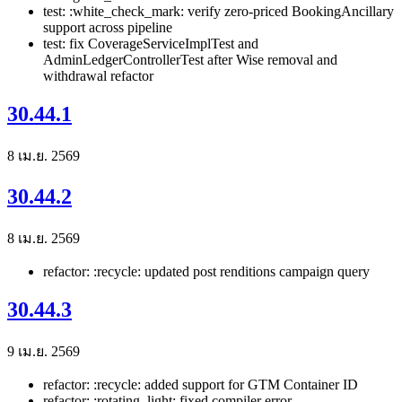
test: :white_check_mark: verify zero-priced BookingAncillary
support across pipeline
test: fix CoverageServiceImplTest and
AdminLedgerControllerTest after Wise removal and
withdrawal refactor
30.44.1
8 เม.ย. 2569
30.44.2
8 เม.ย. 2569
refactor: :recycle: updated post renditions campaign query
30.44.3
9 เม.ย. 2569
refactor: :recycle: added support for GTM Container ID
refactor: :rotating_light: fixed compiler error