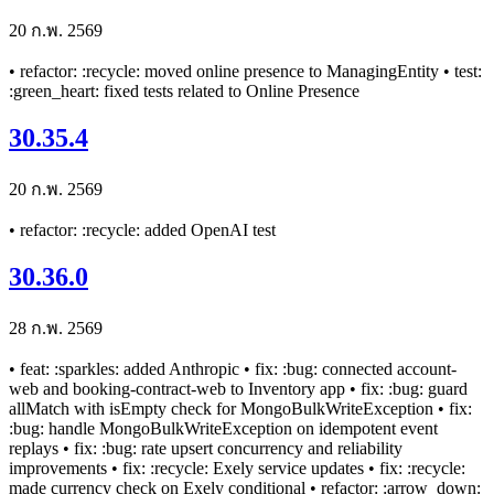
20 ก.พ. 2569
• refactor: :recycle: moved online presence to ManagingEntity • test:
:green_heart: fixed tests related to Online Presence
30.35.4
20 ก.พ. 2569
• refactor: :recycle: added OpenAI test
30.36.0
28 ก.พ. 2569
• feat: :sparkles: added Anthropic • fix: :bug: connected account-
web and booking-contract-web to Inventory app • fix: :bug: guard
allMatch with isEmpty check for MongoBulkWriteException • fix:
:bug: handle MongoBulkWriteException on idempotent event
replays • fix: :bug: rate upsert concurrency and reliability
improvements • fix: :recycle: Exely service updates • fix: :recycle:
made currency check on Exely conditional • refactor: :arrow_down: