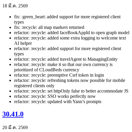
18 มี.ค. 2569
fix: :green_heart: added support for more registered client
types
fix: :recycle: all map markers returned
refactor: :recycle: added faceBookAppId to open graph model
refactor: :recycle: added some extra logging to welcome text
AI helper
refactor: :recycle: added support for more registered client
types
refactor: :recycle: added travelAgent to ManagingEntity
refactor: :recycle: make it so that our own currency is
prioritized of CLoudBeds currency
refactor: :recycle: preemptive Csrf token in login
refactor: :recycle: refreshing tokens now possible for mobile
registered clients only
refactor: :recycle: set httpOnly false to better accommodate JS
refactor: :recycle: SSO works perfectly now
refactor: :recycle: updated with Yann’s prompts
30.41.0
20 มี.ค. 2569