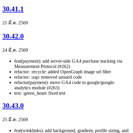
30.41.1
21 มี.ค. 2569
30.42.0
24 มี.ค. 2569
feat(payment): add server-side GA4 purchase tracking via
Measurement Protocol (#262)
refactor: :recycle: added OpenGraph image url filter
refactor: :zap: removed unsued code
refactor(payment): move GA4 code to google/google-
analytics module (#263)
test: :green_heart: fixed test
30.43.0
25 มี.ค. 2569
feat(winklinks): add background, gradient, profile sizing, and