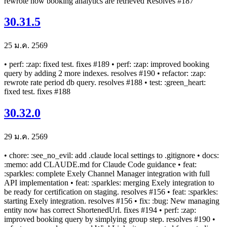
rewrote how booking analytics are retrieved Resolves #187
30.31.5
25 ม.ค. 2569
• perf: :zap: fixed test. fixes #189 • perf: :zap: improved booking
query by adding 2 more indexes. resolves #190 • refactor: :zap:
rewrote rate period db query. resolves #188 • test: :green_heart:
fixed test. fixes #188
30.32.0
29 ม.ค. 2569
• chore: :see_no_evil: add .claude local settings to .gitignore • docs:
:memo: add CLAUDE.md for Claude Code guidance • feat:
:sparkles: complete Exely Channel Manager integration with full
API implementation • feat: :sparkles: merging Exely integration to
be ready for certification on staging. resolves #156 • feat: :sparkles:
starting Exely integration. resolves #156 • fix: :bug: New managing
entity now has correct ShortenedUrl. fixes #194 • perf: :zap:
improved booking query by simplying group step. resolves #190 •