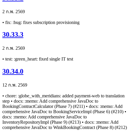
2 ก.พ. 2569
• fix: :bug: fixes subscription provisioning
30.33.3
2 ก.พ. 2569
• test: :green_heart: fixed single IT test
30.34.0
12 ก.พ. 2569
• chore: :globe_with_meridians: added payment-web to translation
step • docs: :memo: Add comprehensive JavaDoc to
BookingContractCalculator (Phase 7) (#211) • docs: :memo: Add
comprehensive JavaDoc to BookingServiceImpl (Phase 6) (#210) •
docs: :memo: Add comprehensive JavaDoc to
InventoryRepositoryImpl (Phase 9) (#213) • docs: :memo: Add
comprehensive JavaDoc to WinkBookingContract (Phase 8) (#212)