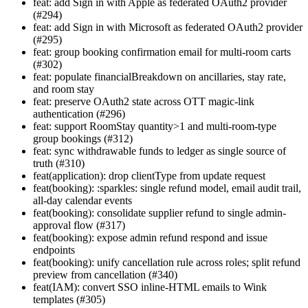
feat: add Sign in with Apple as federated OAuth2 provider
(#294)
feat: add Sign in with Microsoft as federated OAuth2 provider
(#295)
feat: group booking confirmation email for multi-room carts
(#302)
feat: populate financialBreakdown on ancillaries, stay rate,
and room stay
feat: preserve OAuth2 state across OTT magic-link
authentication (#296)
feat: support RoomStay quantity>1 and multi-room-type
group bookings (#312)
feat: sync withdrawable funds to ledger as single source of
truth (#310)
feat(application): drop clientType from update request
feat(booking): :sparkles: single refund model, email audit trail,
all-day calendar events
feat(booking): consolidate supplier refund to single admin-
approval flow (#317)
feat(booking): expose admin refund respond and issue
endpoints
feat(booking): unify cancellation rule across roles; split refund
preview from cancellation (#340)
feat(IAM): convert SSO inline-HTML emails to Wink
templates (#305)