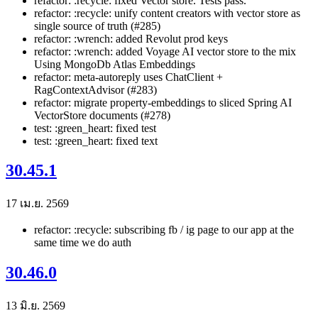
refactor: :recycle: fixed Vector store. Tests pass.
refactor: :recycle: unify content creators with vector store as
single source of truth (#285)
refactor: :wrench: added Revolut prod keys
refactor: :wrench: added Voyage AI vector store to the mix
Using MongoDb Atlas Embeddings
refactor: meta-autoreply uses ChatClient +
RagContextAdvisor (#283)
refactor: migrate property-embeddings to sliced Spring AI
VectorStore documents (#278)
test: :green_heart: fixed test
test: :green_heart: fixed text
30.45.1
17 เม.ย. 2569
refactor: :recycle: subscribing fb / ig page to our app at the
same time we do auth
30.46.0
13 มิ.ย. 2569