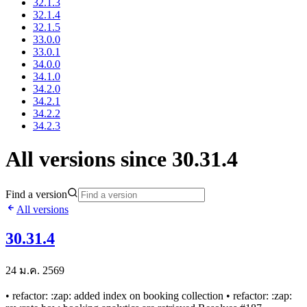
32.1.3
32.1.4
32.1.5
33.0.0
33.0.1
34.0.0
34.1.0
34.2.0
34.2.1
34.2.2
34.2.3
All versions since 30.31.4
Find a version
All versions
30.31.4
24 ม.ค. 2569
• refactor: :zap: added index on booking collection • refactor: :zap: