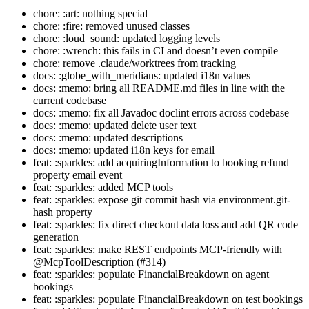
chore: :art: nothing special
chore: :fire: removed unused classes
chore: :loud_sound: updated logging levels
chore: :wrench: this fails in CI and doesn’t even compile
chore: remove .claude/worktrees from tracking
docs: :globe_with_meridians: updated i18n values
docs: :memo: bring all README.md files in line with the
current codebase
docs: :memo: fix all Javadoc doclint errors across codebase
docs: :memo: updated delete user text
docs: :memo: updated descriptions
docs: :memo: updated i18n keys for email
feat: :sparkles: add acquiringInformation to booking refund
property email event
feat: :sparkles: added MCP tools
feat: :sparkles: expose git commit hash via environment.git-
hash property
feat: :sparkles: fix direct checkout data loss and add QR code
generation
feat: :sparkles: make REST endpoints MCP-friendly with
@McpToolDescription (#314)
feat: :sparkles: populate FinancialBreakdown on agent
bookings
feat: :sparkles: populate FinancialBreakdown on test bookings