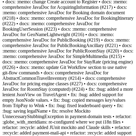
• docs: :memo: change Create account to Register • docs: :memo:
comprehensive JavaDoc for AcquiringInformation (#217) • docs:
:memo: comprehensive JavaDoc for Booking domain document
(#218) • docs: :memo: comprehensive JavaDoc for BookingItinerary
(#222) • docs: :memo: comprehensive JavaDoc for
BookingUserSession (#223) • docs: :memo: comprehensive
JavaDoc for GeoNameLightweight (#216) • docs: :memo:
comprehensive JavaDoc for PublicBooking (#219) • docs: :memo:
comprehensive JavaDoc for PublicBookingAncillary (#221) • docs:
:memo: comprehensive JavaDoc for PublicRoomStay (#220) • docs:
:memo: comprehensive JavaDoc for SimpleMultimedia (#215) •
docs: :memo: comprehensive JavaDoc for StayRate (pricing engine)
(#226) • docs: :memo: update Git Workflow section to use native
git-flow commands • docs: comprehensive JavaDoc for
AbstractCommonTravelInventory (#214) • docs: comprehensive
JavaDoc for pricing engine classes (#227) • docs: comprehensive
JavaDoc for RoomStay (computed) (#224) • fix: :bug: added a more
lenient JsonView on TravelAgent • fix: :bug: added support for
empty JsonNode values. • fix: :bug: copied messages key/values
from TripPay to Wink • fix: :bug: fixed leaderboard query • fix:
:bug: saving legalName • fix: resolve Mockito
UnnecessaryStubbingException in payment-domain tests • refactor:
:globe_with_meridians: re-configured where we put i18n files •
refactor: :recycle: added JUnit mockito and Claude skills • refactor:
:recycle: added payment-mail-api • refactor: :recycle: added support