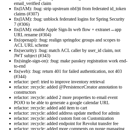
email_verified claim
fix(IAM): :bug: strip upstream nbf/jti from federated id_token
claims (#307)
fix(IAM): :bug: unblock federated logins for Spring Security
7 (#306)
fix(IAM): enable Apple Sign-In web flow + extranet→app
URL rename (#304)
fix(openapi): :bug: realign springdoc groups and scopes to
ACL URL scheme
fix(security): :bug: match ACL caller by user_id claim, not
JWT subject (#343)
fix(single-sign-on): :bug: make passkey registration work end-
to-end
fix(web): :bug: return 401 for failed authentication, not 403
(#344)
refactor: :perf: tried to improve inventory retrieval
refactor: :recycle: added @PersistenceCreator annotation to
constructors
refactor: :recycle: added 2 more properties to email event
POJO to be able to generate a google calendar URL
refactor: :recycle: added add item to cart
refactor: :recycle: added address update method for admin
refactor: :recycle: added custom font on Customization
refactor: :recycle: added endpoint for Revolut transfer fee
refactor: :recycle: added more comments on purge managing