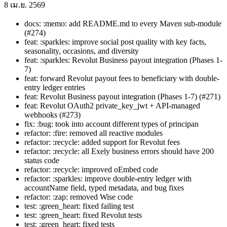
8 เม.ย. 2569
docs: :memo: add README.md to every Maven sub-module
(#274)
feat: :sparkles: improve social post quality with key facts,
seasonality, occasions, and diversity
feat: :sparkles: Revolut Business payout integration (Phases 1-
7)
feat: forward Revolut payout fees to beneficiary with double-
entry ledger entries
feat: Revolut Business payout integration (Phases 1-7) (#271)
feat: Revolut OAuth2 private_key_jwt + API-managed
webhooks (#273)
fix: :bug: took into account different types of principan
refactor: :fire: removed all reactive modules
refactor: :recycle: added support for Revolut fees
refactor: :recycle: all Exely business errors should have 200
status code
refactor: :recycle: improved oEmbed code
refactor: :sparkles: improve double-entry ledger with
accountName field, typed metadata, and bug fixes
refactor: :zap: removed Wise code
test: :green_heart: fixed failing test
test: :green_heart: fixed Revolut tests
test: :green_heart: fixed tests