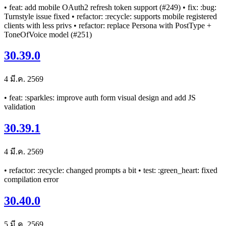
• feat: add mobile OAuth2 refresh token support (#249) • fix: :bug:
Turnstyle issue fixed • refactor: :recycle: supports mobile registered
clients with less privs • refactor: replace Persona with PostType +
ToneOfVoice model (#251)
30.39.0
4 มี.ค. 2569
• feat: :sparkles: improve auth form visual design and add JS
validation
30.39.1
4 มี.ค. 2569
• refactor: :recycle: changed prompts a bit • test: :green_heart: fixed
compilation error
30.40.0
5 มี.ค. 2569