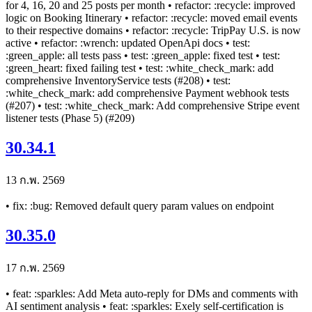
for 4, 16, 20 and 25 posts per month • refactor: :recycle: improved
logic on Booking Itinerary • refactor: :recycle: moved email events
to their respective domains • refactor: :recycle: TripPay U.S. is now
active • refactor: :wrench: updated OpenApi docs • test:
:green_apple: all tests pass • test: :green_apple: fixed test • test:
:green_heart: fixed failing test • test: :white_check_mark: add
comprehensive InventoryService tests (#208) • test:
:white_check_mark: add comprehensive Payment webhook tests
(#207) • test: :white_check_mark: Add comprehensive Stripe event
listener tests (Phase 5) (#209)
30.34.1
13 ก.พ. 2569
• fix: :bug: Removed default query param values on endpoint
30.35.0
17 ก.พ. 2569
• feat: :sparkles: Add Meta auto-reply for DMs and comments with
AI sentiment analysis • feat: :sparkles: Exely self-certification is