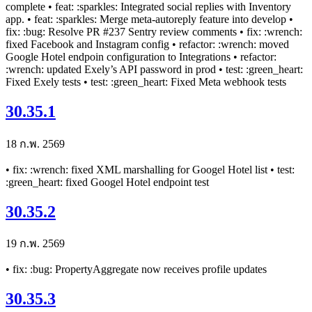
complete • feat: :sparkles: Integrated social replies with Inventory
app. • feat: :sparkles: Merge meta-autoreply feature into develop •
fix: :bug: Resolve PR #237 Sentry review comments • fix: :wrench:
fixed Facebook and Instagram config • refactor: :wrench: moved
Google Hotel endpoin configuration to Integrations • refactor:
:wrench: updated Exely’s API password in prod • test: :green_heart:
Fixed Exely tests • test: :green_heart: Fixed Meta webhook tests
30.35.1
18 ก.พ. 2569
• fix: :wrench: fixed XML marshalling for Googel Hotel list • test:
:green_heart: fixed Googel Hotel endpoint test
30.35.2
19 ก.พ. 2569
• fix: :bug: PropertyAggregate now receives profile updates
30.35.3