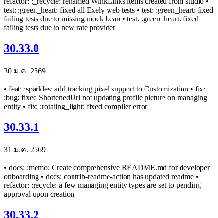
refactor: :_recycle: renamed WinkLinks items created from studio •
test: :green_heart: fixed all Exely web tests • test: :green_heart: fixed
failing tests due to missing mock bean • test: :green_heart: fixed
failing tests due to new rate provider
30.33.0
30 ม.ค. 2569
• feat: :sparkles: add tracking pixel support to Customization • fix:
:bug: fixed ShortenedUrl not updating profile picture on managing
entity • fix: :rotating_light: fixed compiler error
30.33.1
31 ม.ค. 2569
• docs: :memo: Create comprehensive README.md for developer
onboarding • docs: contrib-readme-action has updated readme •
refactor: :recycle: a few managing entity types are set to pending
approval upon creation
30.33.2