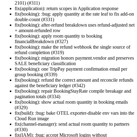
2101) (#311)
fix(application): return scopes in Application response
fix(booking): :bug: apply quantity at the rate leaf to fix add-on
double-count (#331)
fix(booking): after-refund breakdown uses refund-adjusted net
+ amount-refunded row
fix(booking): apply room quantity to booking
financialBreakdown (#327)
fix(booking): make the refund webhook the single source of
refund completion (#319)
fix(booking): migration honors payment.vendor and preserves
SALE beneficiary classification
fix(booking): one TripPay payment confirmation email per
group booking (#339)
fix(booking): refund the correct amount and reconcile refunds
against the beneficiary ledger (#342)
fix(booking): repair BookingStayRate compile breakage and
pagination totals (#334)
fix(booking): show actual room quantity in booking emails
(#329)
fix(build): :bug: bake OTEL exporter-disable env vars into the
Cloud Run image
fix(channel-manager): send actual room quantity to partners
(#330)
fix(IAM): :bug: accept Microsoft logins without