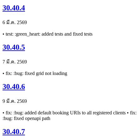
30.40.4
6 มี.ค. 2569
• test: :green_heart: added tests and fixed tests
30.40.5
7 มี.ค. 2569
• fix: :bug: fixed grid not loading
30.40.6
9 มี.ค. 2569
• fix: :bug: added default booking URIs to all registered clients • fix:
:bug: fixed openapi path
30.40.7