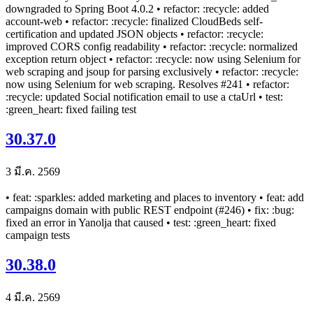
downgraded to Spring Boot 4.0.2 • refactor: :recycle: added
account-web • refactor: :recycle: finalized CloudBeds self-
certification and updated JSON objects • refactor: :recycle:
improved CORS config readability • refactor: :recycle: normalized
exception return object • refactor: :recycle: now using Selenium for
web scraping and jsoup for parsing exclusively • refactor: :recycle:
now using Selenium for web scraping. Resolves #241 • refactor:
:recycle: updated Social notification email to use a ctaUrl • test:
:green_heart: fixed failing test
30.37.0
3 มี.ค. 2569
• feat: :sparkles: added marketing and places to inventory • feat: add
campaigns domain with public REST endpoint (#246) • fix: :bug:
fixed an error in Yanolja that caused • test: :green_heart: fixed
campaign tests
30.38.0
4 มี.ค. 2569