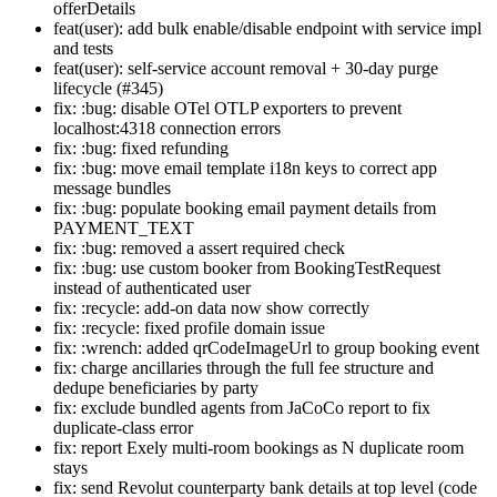
offerDetails
feat(user): add bulk enable/disable endpoint with service impl
and tests
feat(user): self-service account removal + 30-day purge
lifecycle (#345)
fix: :bug: disable OTel OTLP exporters to prevent
localhost:4318 connection errors
fix: :bug: fixed refunding
fix: :bug: move email template i18n keys to correct app
message bundles
fix: :bug: populate booking email payment details from
PAYMENT_TEXT
fix: :bug: removed a assert required check
fix: :bug: use custom booker from BookingTestRequest
instead of authenticated user
fix: :recycle: add-on data now show correctly
fix: :recycle: fixed profile domain issue
fix: :wrench: added qrCodeImageUrl to group booking event
fix: charge ancillaries through the full fee structure and
dedupe beneficiaries by party
fix: exclude bundled agents from JaCoCo report to fix
duplicate-class error
fix: report Exely multi-room bookings as N duplicate room
stays
fix: send Revolut counterparty bank details at top level (code