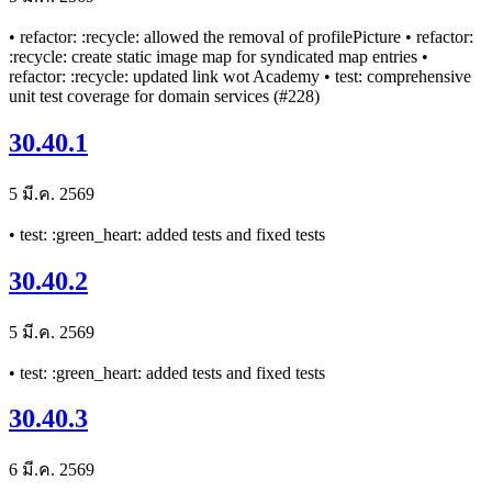
• refactor: :recycle: allowed the removal of profilePicture • refactor:
:recycle: create static image map for syndicated map entries •
refactor: :recycle: updated link wot Academy • test: comprehensive
unit test coverage for domain services (#228)
30.40.1
5 มี.ค. 2569
• test: :green_heart: added tests and fixed tests
30.40.2
5 มี.ค. 2569
• test: :green_heart: added tests and fixed tests
30.40.3
6 มี.ค. 2569