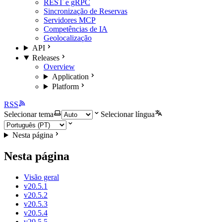
REST e gRPC
Sincronização de Reservas
Servidores MCP
Competências de IA
Geolocalização
API
Releases
Overview
Application
Platform
RSS
Selecionar tema
Selecionar língua
Nesta página
Nesta página
Visão geral
v20.5.1
v20.5.2
v20.5.3
v20.5.4
v20.5.5