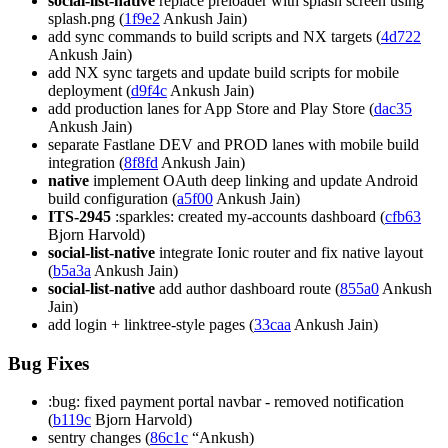
social-list-native
replace preloader with splash screen using
splash.png (
1f9e2
Ankush Jain)
add sync commands to build scripts and NX targets (
4d722
Ankush Jain)
add NX sync targets and update build scripts for mobile
deployment (
d9f4c
Ankush Jain)
add production lanes for App Store and Play Store (
dac35
Ankush Jain)
separate Fastlane DEV and PROD lanes with mobile build
integration (
8f8fd
Ankush Jain)
native
implement OAuth deep linking and update Android
build configuration (
a5f00
Ankush Jain)
ITS-2945
:sparkles: created my-accounts dashboard (
cfb63
Bjorn Harvold)
social-list-native
integrate Ionic router and fix native layout
(
b5a3a
Ankush Jain)
social-list-native
add author dashboard route (
855a0
Ankush
Jain)
add login + linktree-style pages (
33caa
Ankush Jain)
Bug Fixes
:bug: fixed payment portal navbar - removed notification
(
b119c
Bjorn Harvold)
sentry changes (
86c1c
“Ankush)