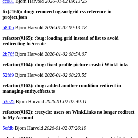
cc881
Bjorn Harvold
2026-01-02 09:13:25
fix(#166): :bug: removed ng-sortgrid css reference in
project.json
b8f0b
Bjorn Harvold
2026-01-02 09:13:18
refactor(#165): :bug: loading grid instead of list to avoid
redirecting to /create
2b76f
Bjorn Harvold
2026-01-02 08:54:07
refactor(#164): :bug: fixed profile picture crash i WinkLinks
52fd9
Bjorn Harvold
2026-01-02 08:23:55
refactor(#163): :bug: added another condition redirect in
managing-entity.effects.ts
53e25
Bjorn Harvold
2026-01-02 07:49:11
refactor(#162): :recycle: users on WinkLinks no longer redirect
to My Account
5efdb
Bjorn Harvold
2026-01-02 07:26:19