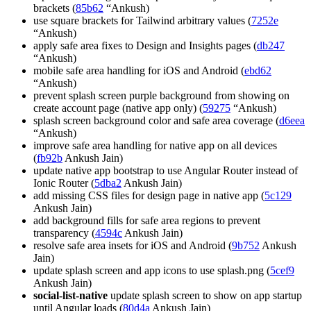
brackets (
85b62
“Ankush)
use square brackets for Tailwind arbitrary values (
7252e
“Ankush)
apply safe area fixes to Design and Insights pages (
db247
“Ankush)
mobile safe area handling for iOS and Android (
ebd62
“Ankush)
prevent splash screen purple background from showing on
create account page (native app only) (
59275
“Ankush)
splash screen background color and safe area coverage (
d6eea
“Ankush)
improve safe area handling for native app on all devices
(
fb92b
Ankush Jain)
update native app bootstrap to use Angular Router instead of
Ionic Router (
5dba2
Ankush Jain)
add missing CSS files for design page in native app (
5c129
Ankush Jain)
add background fills for safe area regions to prevent
transparency (
4594c
Ankush Jain)
resolve safe area insets for iOS and Android (
9b752
Ankush
Jain)
update splash screen and app icons to use splash.png (
5cef9
Ankush Jain)
social-list-native
update splash screen to show on app startup
until Angular loads (
80d4a
Ankush Jain)