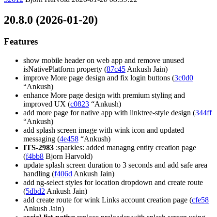
20.8.0 (2026-01-20)
Features
show mobile header on web app and remove unused
isNativePlatform property (
87c45
Ankush Jain)
improve More page design and fix login buttons (
3c0d0
“Ankush)
enhance More page design with premium styling and
improved UX (
c0823
“Ankush)
add more page for native app with linktree-style design (
344ff
“Ankush)
add splash screen image with wink icon and updated
messaging (
4e458
“Ankush)
ITS-2983
:sparkles: added managng entity creation page
(
f4bb8
Bjorn Harvold)
update splash screen duration to 3 seconds and add safe area
handling (
f406d
Ankush Jain)
add ng-select styles for location dropdown and create route
(
5dbd2
Ankush Jain)
add create route for wink Links account creation page (
cfe58
Ankush Jain)