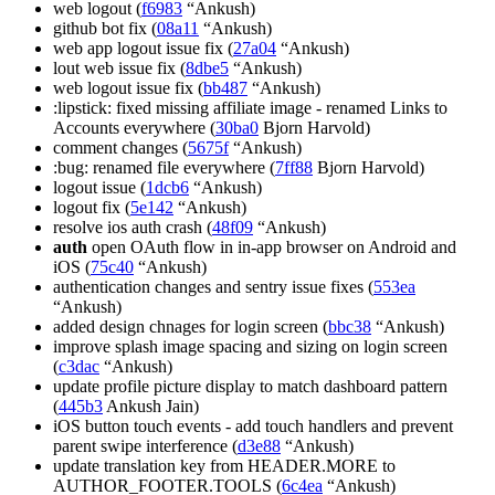
web logout (
f6983
“Ankush)
github bot fix (
08a11
“Ankush)
web app logout issue fix (
27a04
“Ankush)
lout web issue fix (
8dbe5
“Ankush)
web logout issue fix (
bb487
“Ankush)
:lipstick: fixed missing affiliate image - renamed Links to
Accounts everywhere (
30ba0
Bjorn Harvold)
comment changes (
5675f
“Ankush)
:bug: renamed file everywhere (
7ff88
Bjorn Harvold)
logout issue (
1dcb6
“Ankush)
logout fix (
5e142
“Ankush)
resolve ios auth crash (
48f09
“Ankush)
auth
open OAuth flow in in-app browser on Android and
iOS (
75c40
“Ankush)
authentication changes and sentry issue fixes (
553ea
“Ankush)
added design chnages for login screen (
bbc38
“Ankush)
improve splash image spacing and sizing on login screen
(
c3dac
“Ankush)
update profile picture display to match dashboard pattern
(
445b3
Ankush Jain)
iOS button touch events - add touch handlers and prevent
parent swipe interference (
d3e88
“Ankush)
update translation key from HEADER.MORE to
AUTHOR_FOOTER.TOOLS (
6c4ea
“Ankush)