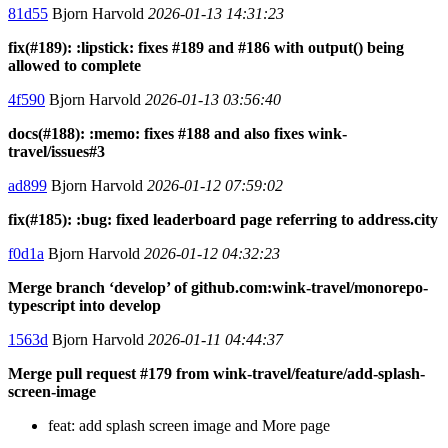
81d55
Bjorn Harvold
2026-01-13 14:31:23
fix(#189): :lipstick: fixes #189 and #186 with output() being
allowed to complete
4f590
Bjorn Harvold
2026-01-13 03:56:40
docs(#188): :memo: fixes #188 and also fixes wink-
travel/issues#3
ad899
Bjorn Harvold
2026-01-12 07:59:02
fix(#185): :bug: fixed leaderboard page referring to address.city
f0d1a
Bjorn Harvold
2026-01-12 04:32:23
Merge branch ‘develop’ of github.com:wink-travel/monorepo-
typescript into develop
1563d
Bjorn Harvold
2026-01-11 04:44:37
Merge pull request #179 from wink-travel/feature/add-splash-
screen-image
feat: add splash screen image and More page