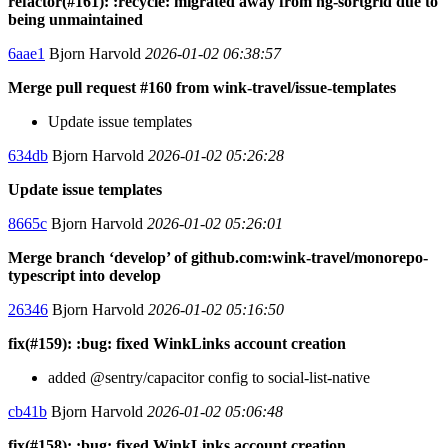
refactor(#161): :recycle: migrated away from ng-sortgrid due to
being unmaintained
6aae1
Bjorn Harvold
2026-01-02 06:38:57
Merge pull request #160 from wink-travel/issue-templates
Update issue templates
634db
Bjorn Harvold
2026-01-02 05:26:28
Update issue templates
8665c
Bjorn Harvold
2026-01-02 05:26:01
Merge branch ‘develop’ of github.com:wink-travel/monorepo-
typescript into develop
26346
Bjorn Harvold
2026-01-02 05:16:50
fix(#159): :bug: fixed WinkLinks account creation
added @sentry/capacitor config to social-list-native
cb41b
Bjorn Harvold
2026-01-02 05:06:48
fix(#158): :bug: fixed WinkLinks account creation