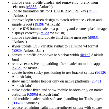
improve user profile display and remove lib- prefix from
selectors (
e8856
“Ankush)
update translation file for HEADER.MORE key (
3f335
“Ankush)
improve login screen design to match reference - clean and
simple layout (
1939b
“Ankush)
reduce iOS bottom safe area padding and ensure splash image
displays correctly (
fa8da
“Ankush)
improve spacing and update third theme message (
d0831
“Ankush)
styles
update CSS variable syntax to Tailwind v4 format
(
50863
Ankush Jain)
constrain profile dropdown to sidebar width (
0e1c2
Ankush
Jain)
remove excessive top padding after header on mobile app
(
a26b5
“Ankush)
update header sticky positioning to use bracket syntax (
9d126
Ankush Jain)
show merchandise header only on native platforms (
234d1
Ankush Jain)
make sidebar fixed and show mobile headers only on native
platforms (
6990d
Ankush Jain)
add mobile headers with safe area handling for Tools pages
(
90679
“Ankush)
replace remaining Tailwind parentheses syntax with square