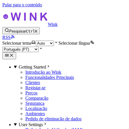
Pular para o conteúdo
Wink
Pesquisar
Ctrl
K
RSS
Selecionar tema
Selecionar língua
Getting Started
Introdução ao Wink
Funcionalidades Principais
Clientes
Registar-se
Preços
Comparação
Segurança
Localização
Ambientes
Pedido de eliminação de dados
User Settings