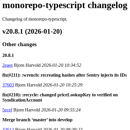
monorepo-typescript changelog
Changelog of monorepo-typescript.
v20.8.1 (2026-01-20)
Other changes
20.8.1
2eaee
Bjorn Harvold
2026-01-20 10:34:52
fix(#211): :wrench: recreating hashes after Sentry injects its IDs
37603
Bjorn Harvold
2026-01-20 10:25:29
fix(#210): :recycle: changed priceLookupKey to verified on
SyndicationAccount
5ecef
Bjorn Harvold
2026-01-20 09:55:24
Merge branch ‘master’ into develop
32612
Bjorn Harvold
2026-01-20 08:39:22