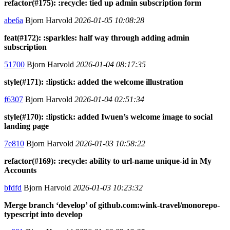
refactor(#175): :recycle: tied up admin subscription form
abe6a
Bjorn Harvold
2026-01-05 10:08:28
feat(#172): :sparkles: half way through adding admin
subscription
51700
Bjorn Harvold
2026-01-04 08:17:35
style(#171): :lipstick: added the welcome illustration
f6307
Bjorn Harvold
2026-01-04 02:51:34
style(#170): :lipstick: added Iwuen’s welcome image to social
landing page
7e810
Bjorn Harvold
2026-01-03 10:58:22
refactor(#169): :recycle: ability to url-name unique-id in My
Accounts
bfdfd
Bjorn Harvold
2026-01-03 10:23:32
Merge branch ‘develop’ of github.com:wink-travel/monorepo-
typescript into develop