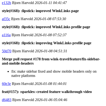
e132b
Bjorn Harvold
2026-01-11 04:41:47
style(#168): :lipstick: improved WinkLinks page
af35c
Bjorn Harvold
2026-01-08 07:53:30
style(#168): :lipstick: improved WinkLinks profile page
a116a
Bjorn Harvold
2026-01-08 07:52:37
style(#168): :lipstick: improving WinkLinks profile page
50d70
Bjorn Harvold
2026-01-08 04:51:31
Merge pull request #178 from wink-travel/feature/fix-sidebar-
and-mobile-headers
fix: make sidebar fixed and show mobile headers only on
native platforms
60e3e
Bjorn Harvold
2026-01-08 01:44:01
feat(#157): :sparkles: created feature walkthrough video
d6483
Bjorn Harvold
2026-01-06 05:04:46