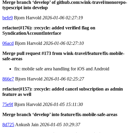
Merge branch ‘develop’ of github.com:wink-travel/monorepo-
typescript into develop
befe9
Bjorn Harvold
2026-01-06 02:27:19
refactor(#176): :recycle: added verified flag on
SyndicationAccountInterface
06acd
Bjorn Harvold
2026-01-06 02:27:10
Merge pull request #173 from wink-travel/feature/fix-mobile-
safe-areas
fix: mobile safe area handling for iOS and Android
866e7
Bjorn Harvold
2026-01-06 02:25:27
refactor(#157): :recycle: added cancel subscription as admin
feature as well
75e9f
Bjorn Harvold
2026-01-05 15:11:30
Merge branch ‘develop’ into feature/fix-mobile-safe-areas
8d725
Ankush Jain
2026-01-05 10:29:37