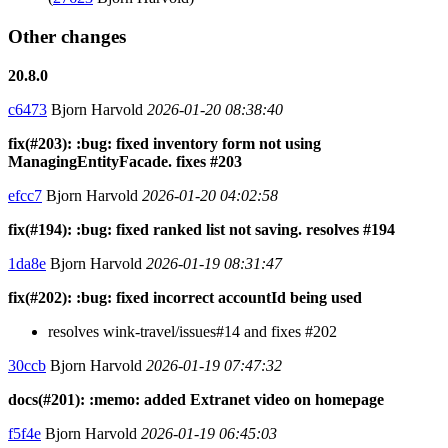
Other changes
20.8.0
c6473
Bjorn Harvold
2026-01-20 08:38:40
fix(#203): :bug: fixed inventory form not using
ManagingEntityFacade. fixes #203
efcc7
Bjorn Harvold
2026-01-20 04:02:58
fix(#194): :bug: fixed ranked list not saving. resolves #194
1da8e
Bjorn Harvold
2026-01-19 08:31:47
fix(#202): :bug: fixed incorrect accountId being used
resolves wink-travel/issues#14 and fixes #202
30ccb
Bjorn Harvold
2026-01-19 07:47:32
docs(#201): :memo: added Extranet video on homepage
f5f4e
Bjorn Harvold
2026-01-19 06:45:03