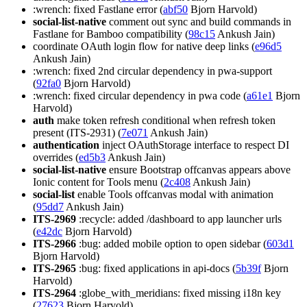
:wrench: fixed Fastlane error (
abf50
Bjorn Harvold)
social-list-native
comment out sync and build commands in
Fastlane for Bamboo compatibility (
98c15
Ankush Jain)
coordinate OAuth login flow for native deep links (
e96d5
Ankush Jain)
:wrench: fixed 2nd circular dependency in pwa-support
(
92fa0
Bjorn Harvold)
:wrench: fixed circular dependency in pwa code (
a61e1
Bjorn
Harvold)
auth
make token refresh conditional when refresh token
present (ITS-2931) (
7e071
Ankush Jain)
authentication
inject OAuthStorage interface to respect DI
overrides (
ed5b3
Ankush Jain)
social-list-native
ensure Bootstrap offcanvas appears above
Ionic content for Tools menu (
2c408
Ankush Jain)
social-list
enable Tools offcanvas modal with animation
(
95dd7
Ankush Jain)
ITS-2969
:recycle: added /dashboard to app launcher urls
(
e42dc
Bjorn Harvold)
ITS-2966
:bug: added mobile option to open sidebar (
603d1
Bjorn Harvold)
ITS-2965
:bug: fixed applications in api-docs (
5b39f
Bjorn
Harvold)
ITS-2964
:globe_with_meridians: fixed missing i18n key
(
27623
Bjorn Harvold)