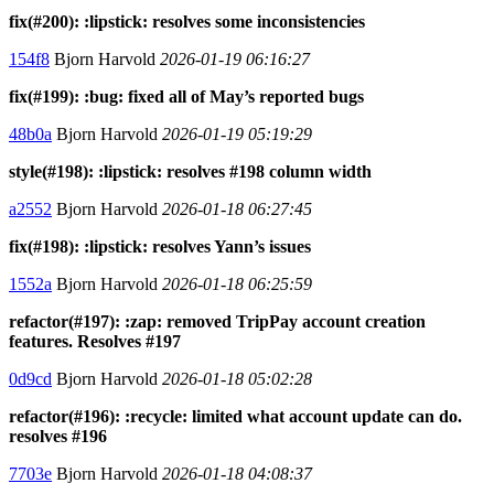
fix(#200): :lipstick: resolves some inconsistencies
154f8
Bjorn Harvold
2026-01-19 06:16:27
fix(#199): :bug: fixed all of May’s reported bugs
48b0a
Bjorn Harvold
2026-01-19 05:19:29
style(#198): :lipstick: resolves #198 column width
a2552
Bjorn Harvold
2026-01-18 06:27:45
fix(#198): :lipstick: resolves Yann’s issues
1552a
Bjorn Harvold
2026-01-18 06:25:59
refactor(#197): :zap: removed TripPay account creation
features. Resolves #197
0d9cd
Bjorn Harvold
2026-01-18 05:02:28
refactor(#196): :recycle: limited what account update can do.
resolves #196
7703e
Bjorn Harvold
2026-01-18 04:08:37