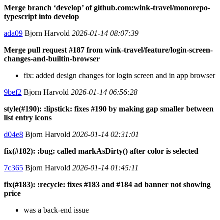
Merge branch ‘develop’ of github.com:wink-travel/monorepo-
typescript into develop
ada09
Bjorn Harvold
2026-01-14 08:07:39
Merge pull request #187 from wink-travel/feature/login-screen-
changes-and-builtin-browser
fix: added design changes for login screen and in app browser
9bef2
Bjorn Harvold
2026-01-14 06:56:28
style(#190): :lipstick: fixes #190 by making gap smaller between
list entry icons
d04e8
Bjorn Harvold
2026-01-14 02:31:01
fix(#182): :bug: called markAsDirty() after color is selected
7c365
Bjorn Harvold
2026-01-14 01:45:11
fix(#183): :recycle: fixes #183 and #184 ad banner not showing
price
was a back-end issue