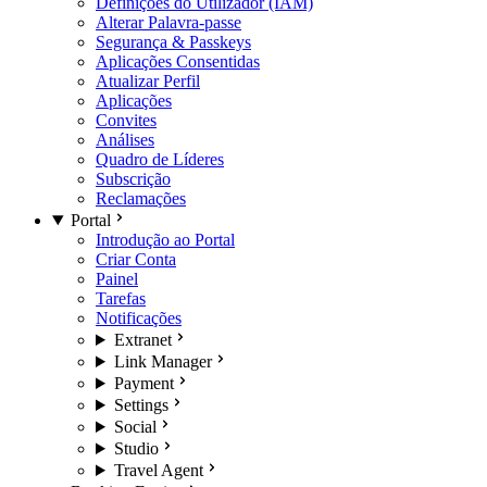
Definições do Utilizador (IAM)
Alterar Palavra-passe
Segurança & Passkeys
Aplicações Consentidas
Atualizar Perfil
Aplicações
Convites
Análises
Quadro de Líderes
Subscrição
Reclamações
Portal
Introdução ao Portal
Criar Conta
Painel
Tarefas
Notificações
Extranet
Link Manager
Payment
Settings
Social
Studio
Travel Agent