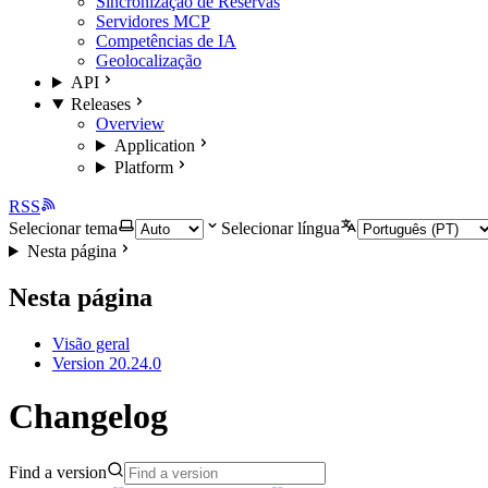
Sincronização de Reservas
Servidores MCP
Competências de IA
Geolocalização
API
Releases
Overview
Application
Platform
RSS
Selecionar tema
Selecionar língua
Nesta página
Nesta página
Visão geral
Version 20.24.0
Changelog
Find a version