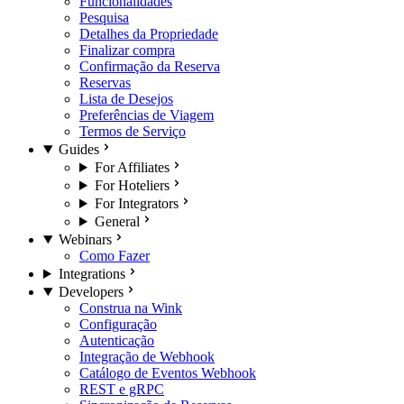
Funcionalidades
Pesquisa
Detalhes da Propriedade
Finalizar compra
Confirmação da Reserva
Reservas
Lista de Desejos
Preferências de Viagem
Termos de Serviço
Guides
For Affiliates
For Hoteliers
For Integrators
General
Webinars
Como Fazer
Integrations
Developers
Construa na Wink
Configuração
Autenticação
Integração de Webhook
Catálogo de Eventos Webhook
REST e gRPC