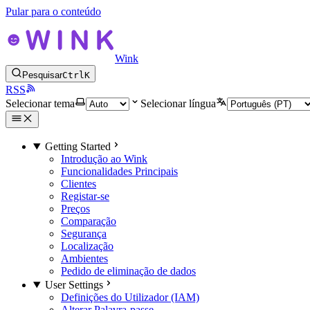
Pular para o conteúdo
Wink
Pesquisar
Ctrl
K
RSS
Selecionar tema
Selecionar língua
Getting Started
Introdução ao Wink
Funcionalidades Principais
Clientes
Registar-se
Preços
Comparação
Segurança
Localização
Ambientes
Pedido de eliminação de dados
User Settings
Definições do Utilizador (IAM)
Alterar Palavra-passe