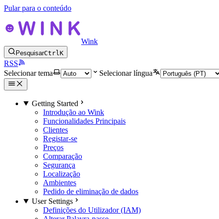
Pular para o conteúdo
Wink
Pesquisar
Ctrl
K
RSS
Selecionar tema
Selecionar língua
Getting Started
Introdução ao Wink
Funcionalidades Principais
Clientes
Registar-se
Preços
Comparação
Segurança
Localização
Ambientes
Pedido de eliminação de dados
User Settings
Definições do Utilizador (IAM)
Alterar Palavra-passe