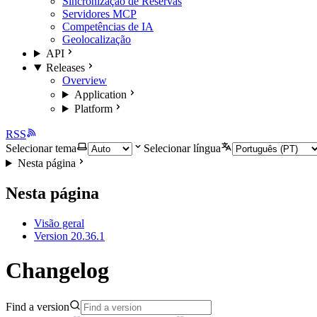
Sincronização de Reservas
Servidores MCP
Competências de IA
Geolocalização
API
Releases
Overview
Application
Platform
RSS
Selecionar tema
Selecionar língua
Nesta página
Nesta página
Visão geral
Version 20.36.1
Changelog
Find a version