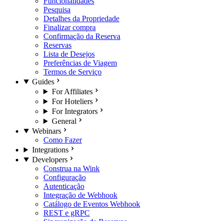
Funcionalidades
Pesquisa
Detalhes da Propriedade
Finalizar compra
Confirmação da Reserva
Reservas
Lista de Desejos
Preferências de Viagem
Termos de Serviço
Guides
For Affiliates
For Hoteliers
For Integrators
General
Webinars
Como Fazer
Integrations
Developers
Construa na Wink
Configuração
Autenticação
Integração de Webhook
Catálogo de Eventos Webhook
REST e gRPC