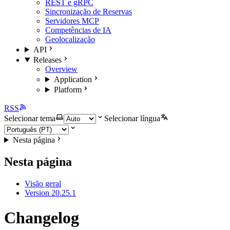
REST e gRPC
Sincronização de Reservas
Servidores MCP
Competências de IA
Geolocalização
API
Releases
Overview
Application
Platform
RSS
Selecionar tema
Selecionar língua
Nesta página
Nesta página
Visão geral
Version 20.25.1
Changelog