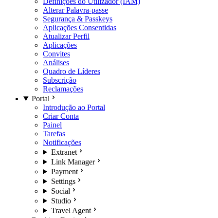
Definições do Utilizador (IAM)
Alterar Palavra-passe
Segurança & Passkeys
Aplicações Consentidas
Atualizar Perfil
Aplicações
Convites
Análises
Quadro de Líderes
Subscrição
Reclamações
Portal
Introdução ao Portal
Criar Conta
Painel
Tarefas
Notificações
Extranet
Link Manager
Payment
Settings
Social
Studio
Travel Agent