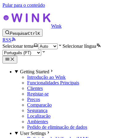
Pular para o conteúdo
Wink
Pesquisar
Ctrl
K
RSS
Selecionar tema
Selecionar língua
Getting Started
Introdução ao Wink
Funcionalidades Principais
Clientes
Registar-se
Preços
Comparação
Segurança
Localização
Ambientes
Pedido de eliminação de dados
User Settings