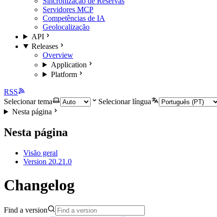
Sincronização de Reservas
Servidores MCP
Competências de IA
Geolocalização
API
Releases
Overview
Application
Platform
RSS
Selecionar tema
Selecionar língua
Nesta página
Nesta página
Visão geral
Version 20.21.0
Changelog
Find a version