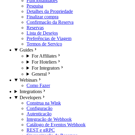
Funcionalidades
Pesquisa
Detalhes da Propriedade
Finalizar compra
Confirmação da Reserva
Reservas
Lista de Desejos
Preferências de Viagem
Termos de Serviço
Guides
For Affiliates
For Hoteliers
For Integrators
General
Webinars
Como Fazer
Integrations
Developers
Construa na Wink
Configuração
Autenticação
Integração de Webhook
Catálogo de Eventos Webhook
REST e gRPC