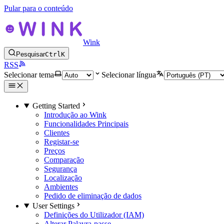
Pular para o conteúdo
Wink
Pesquisar
Ctrl
K
RSS
Selecionar tema
Selecionar língua
Getting Started
Introdução ao Wink
Funcionalidades Principais
Clientes
Registar-se
Preços
Comparação
Segurança
Localização
Ambientes
Pedido de eliminação de dados
User Settings
Definições do Utilizador (IAM)
Alterar Palavra-passe