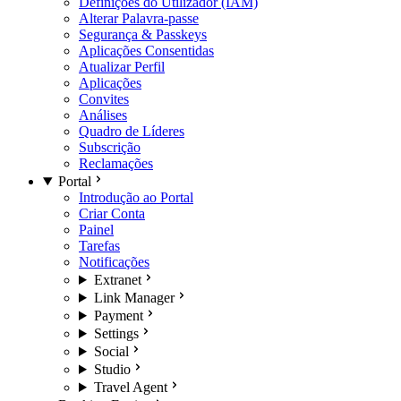
Definições do Utilizador (IAM)
Alterar Palavra-passe
Segurança & Passkeys
Aplicações Consentidas
Atualizar Perfil
Aplicações
Convites
Análises
Quadro de Líderes
Subscrição
Reclamações
Portal
Introdução ao Portal
Criar Conta
Painel
Tarefas
Notificações
Extranet
Link Manager
Payment
Settings
Social
Studio
Travel Agent