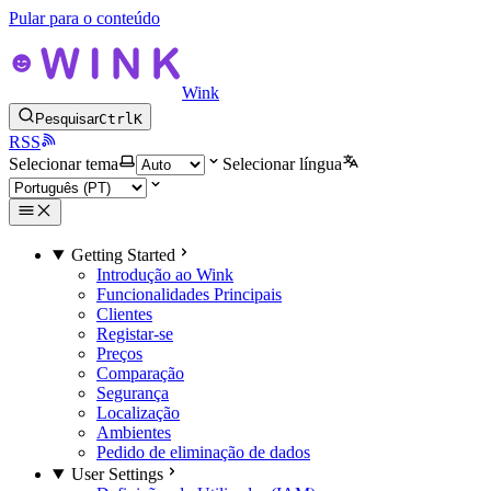
Pular para o conteúdo
Wink
Pesquisar
Ctrl
K
RSS
Selecionar tema
Selecionar língua
Getting Started
Introdução ao Wink
Funcionalidades Principais
Clientes
Registar-se
Preços
Comparação
Segurança
Localização
Ambientes
Pedido de eliminação de dados
User Settings