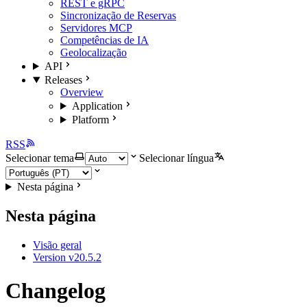
REST e gRPC
Sincronização de Reservas
Servidores MCP
Competências de IA
Geolocalização
API
Releases
Overview
Application
Platform
RSS
Selecionar tema
Selecionar língua
Nesta página
Nesta página
Visão geral
Version v20.5.2
Changelog