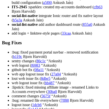
build configuration (
a5f00
Ankush Jain)
ITS-2945
:sparkles: created my-accounts dashboard (
cfb63
Bjorn Harvold)
social-list-native
integrate Ionic router and fix native layout
(
b5a3a
Ankush Jain)
social-list-native
add author dashboard route (
855a0
Ankush
Jain)
add login + linktree-style pages (
33caa
Ankush Jain)
Bug Fixes
:bug: fixed payment portal navbar - removed notification
(
b119c
Bjorn Harvold)
sentry changes (
86c1c
“Ankush)
web logout (
f6983
“Ankush)
github bot fix (
08a11
“Ankush)
web app logout issue fix (
27a04
“Ankush)
lout web issue fix (
8dbe5
“Ankush)
web logout issue fix (
bb487
“Ankush)
:lipstick: fixed missing affiliate image - renamed Links to
Accounts everywhere (
30ba0
Bjorn Harvold)
comment changes (
5675f
“Ankush)
:bug: renamed file everywhere (
7ff88
Bjorn Harvold)
logout issue (
1dcb6
“Ankush)