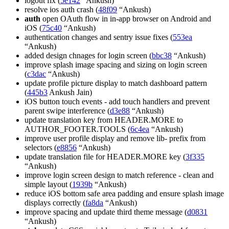
logout fix (
5e142
“Ankush)
resolve ios auth crash (
48f09
“Ankush)
auth
open OAuth flow in in-app browser on Android and
iOS (
75c40
“Ankush)
authentication changes and sentry issue fixes (
553ea
“Ankush)
added design chnages for login screen (
bbc38
“Ankush)
improve splash image spacing and sizing on login screen
(
c3dac
“Ankush)
update profile picture display to match dashboard pattern
(
445b3
Ankush Jain)
iOS button touch events - add touch handlers and prevent
parent swipe interference (
d3e88
“Ankush)
update translation key from HEADER.MORE to
AUTHOR_FOOTER.TOOLS (
6c4ea
“Ankush)
improve user profile display and remove lib- prefix from
selectors (
e8856
“Ankush)
update translation file for HEADER.MORE key (
3f335
“Ankush)
improve login screen design to match reference - clean and
simple layout (
1939b
“Ankush)
reduce iOS bottom safe area padding and ensure splash image
displays correctly (
fa8da
“Ankush)
improve spacing and update third theme message (
d0831
“Ankush)