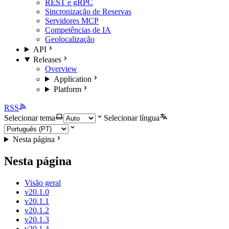
REST e gRPC
Sincronização de Reservas
Servidores MCP
Competências de IA
Geolocalização
API
Releases
Overview
Application
Platform
RSS
Selecionar tema
Selecionar língua
Nesta página
Nesta página
Visão geral
v20.1.0
v20.1.1
v20.1.2
v20.1.3
v20.1.4