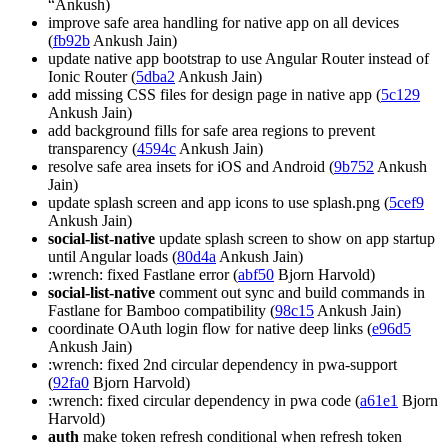
“Ankush)
improve safe area handling for native app on all devices
(
fb92b
Ankush Jain)
update native app bootstrap to use Angular Router instead of
Ionic Router (
5dba2
Ankush Jain)
add missing CSS files for design page in native app (
5c129
Ankush Jain)
add background fills for safe area regions to prevent
transparency (
4594c
Ankush Jain)
resolve safe area insets for iOS and Android (
9b752
Ankush
Jain)
update splash screen and app icons to use splash.png (
5cef9
Ankush Jain)
social-list-native
update splash screen to show on app startup
until Angular loads (
80d4a
Ankush Jain)
:wrench: fixed Fastlane error (
abf50
Bjorn Harvold)
social-list-native
comment out sync and build commands in
Fastlane for Bamboo compatibility (
98c15
Ankush Jain)
coordinate OAuth login flow for native deep links (
e96d5
Ankush Jain)
:wrench: fixed 2nd circular dependency in pwa-support
(
92fa0
Bjorn Harvold)
:wrench: fixed circular dependency in pwa code (
a61e1
Bjorn
Harvold)
auth
make token refresh conditional when refresh token