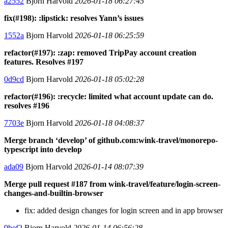
a2552
Bjorn Harvold
2026-01-18 06:27:45
fix(#198): :lipstick: resolves Yann’s issues
1552a
Bjorn Harvold
2026-01-18 06:25:59
refactor(#197): :zap: removed TripPay account creation
features. Resolves #197
0d9cd
Bjorn Harvold
2026-01-18 05:02:28
refactor(#196): :recycle: limited what account update can do.
resolves #196
7703e
Bjorn Harvold
2026-01-18 04:08:37
Merge branch ‘develop’ of github.com:wink-travel/monorepo-
typescript into develop
ada09
Bjorn Harvold
2026-01-14 08:07:39
Merge pull request #187 from wink-travel/feature/login-screen-
changes-and-builtin-browser
fix: added design changes for login screen and in app browser
9bef2
Bjorn Harvold
2026-01-14 06:56:28