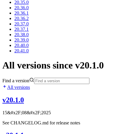
20.35.0
20.36.0
20.36.1
20.36.2
20.37.0
20.37.1
20.38.0
20.39.0
20.40.0
20.41.0
All versions since v20.1.0
Find a version
All versions
v20.1.0
15&#x2F;08&#x2F;2025
See CHANGELOG.md for release notes