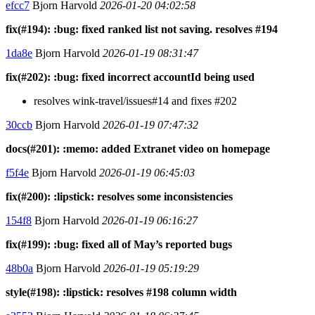
efcc7
Bjorn Harvold
2026-01-20 04:02:58
fix(#194): :bug: fixed ranked list not saving. resolves #194
1da8e
Bjorn Harvold
2026-01-19 08:31:47
fix(#202): :bug: fixed incorrect accountId being used
resolves wink-travel/issues#14 and fixes #202
30ccb
Bjorn Harvold
2026-01-19 07:47:32
docs(#201): :memo: added Extranet video on homepage
f5f4e
Bjorn Harvold
2026-01-19 06:45:03
fix(#200): :lipstick: resolves some inconsistencies
154f8
Bjorn Harvold
2026-01-19 06:16:27
fix(#199): :bug: fixed all of May’s reported bugs
48b0a
Bjorn Harvold
2026-01-19 05:19:29
style(#198): :lipstick: resolves #198 column width