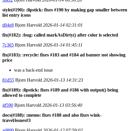
style(#190): :lipstick: fixes #190 by making gap smaller between
list entry icons
d04e8
Bjorn Harvold
2026-01-14 02:31:01
fix(#182): :bug: called markAsDirty() after color is selected
7c365
Bjorn Harvold
2026-01-14 01:45:11
fix(#183): :recycle: fixes #183 and #184 ad banner not showing
price
was a back-end issue
81d55
Bjorn Harvold
2026-01-13 14:31:23
fix(#189): :lipstick: fixes #189 and #186 with output() being
allowed to complete
4f590
Bjorn Harvold
2026-01-13 03:56:40
docs(#188): :memo: fixes #188 and also fixes wink-
travel/issues#3
ad899
Bjorn Harvold
2026-01-12 07:59:02