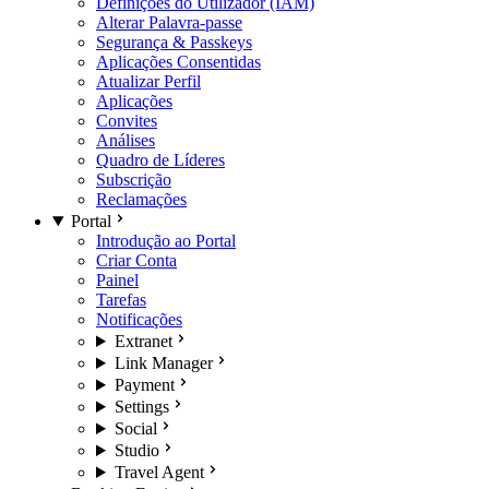
Definições do Utilizador (IAM)
Alterar Palavra-passe
Segurança & Passkeys
Aplicações Consentidas
Atualizar Perfil
Aplicações
Convites
Análises
Quadro de Líderes
Subscrição
Reclamações
Portal
Introdução ao Portal
Criar Conta
Painel
Tarefas
Notificações
Extranet
Link Manager
Payment
Settings
Social
Studio
Travel Agent