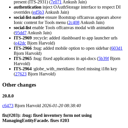
present (ITS-2931) (
7e071
Ankush Jain)
authentication
inject OAuthStorage interface to respect DI
overrides (
ed5b3
Ankush Jain)
social-list-native
ensure Bootstrap offcanvas appears above
Ionic content for Tools menu (
2c408
Ankush Jain)
social-list
enable Tools offcanvas modal with animation
(
95dd7
Ankush Jain)
ITS-2969
:recycle: added /dashboard to app launcher urls
(
e42dc
Bjorn Harvold)
ITS-2966
:bug: added mobile option to open sidebar (
603d1
Bjorn Harvold)
ITS-2965
:bug: fixed applications in api-docs (
5b39f
Bjorn
Harvold)
ITS-2964
:globe_with_meridians: fixed missing i18n key
(
27623
Bjorn Harvold)
Other changes
20.8.0
c6473
Bjorn Harvold
2026-01-20 08:38:40
fix(#203): :bug: fixed inventory form not using
ManagingEntityFacade. fixes #203