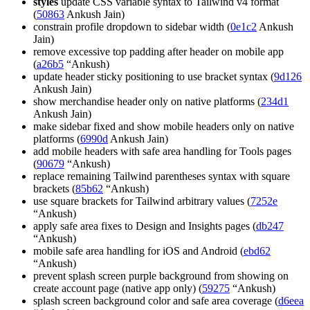
styles
update CSS variable syntax to Tailwind v4 format
(
50863
Ankush Jain)
constrain profile dropdown to sidebar width (
0e1c2
Ankush
Jain)
remove excessive top padding after header on mobile app
(
a26b5
“Ankush)
update header sticky positioning to use bracket syntax (
9d126
Ankush Jain)
show merchandise header only on native platforms (
234d1
Ankush Jain)
make sidebar fixed and show mobile headers only on native
platforms (
6990d
Ankush Jain)
add mobile headers with safe area handling for Tools pages
(
90679
“Ankush)
replace remaining Tailwind parentheses syntax with square
brackets (
85b62
“Ankush)
use square brackets for Tailwind arbitrary values (
7252e
“Ankush)
apply safe area fixes to Design and Insights pages (
db247
“Ankush)
mobile safe area handling for iOS and Android (
ebd62
“Ankush)
prevent splash screen purple background from showing on
create account page (native app only) (
59275
“Ankush)
splash screen background color and safe area coverage (
d6eea