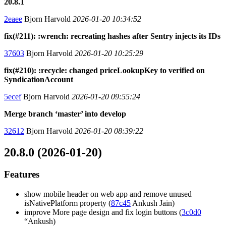
20.8.1
2eaee
Bjorn Harvold
2026-01-20 10:34:52
fix(#211): :wrench: recreating hashes after Sentry injects its IDs
37603
Bjorn Harvold
2026-01-20 10:25:29
fix(#210): :recycle: changed priceLookupKey to verified on
SyndicationAccount
5ecef
Bjorn Harvold
2026-01-20 09:55:24
Merge branch ‘master’ into develop
32612
Bjorn Harvold
2026-01-20 08:39:22
20.8.0 (2026-01-20)
Features
show mobile header on web app and remove unused
isNativePlatform property (
87c45
Ankush Jain)
improve More page design and fix login buttons (
3c0d0
“Ankush)