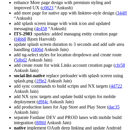
enhance More page design with premium styling and
improved UX (
c0823
“Ankush)
add more page for native app with linktree-style design (
344ff
“Ankush)
add splash screen image with wink icon and updated
messaging (
4e458
“Ankush)
ITS-2983
:sparkles: added managng entity creation page
(
f4bb8
Bjorn Harvold)
update splash screen duration to 3 seconds and add safe area
handling (
f406d
Ankush Jain)
add ng-select styles for location dropdown and create route
(
5dbd2
Ankush Jain)
add create route for wink Links account creation page (
cfe58
Ankush Jain)
social-list-native
replace preloader with splash screen using
splash.png (
1f9e2
Ankush Jain)
add sync commands to build scripts and NX targets (
4d722
Ankush Jain)
add NX sync targets and update build scripts for mobile
deployment (
d9f4c
Ankush Jain)
add production lanes for App Store and Play Store (
dac35
Ankush Jain)
separate Fastlane DEV and PROD lanes with mobile build
integration (
8f8fd
Ankush Jain)
native
implement OAuth deep linking and update Android