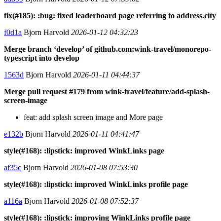
fix(#185): :bug: fixed leaderboard page referring to address.city
f0d1a
Bjorn Harvold
2026-01-12 04:32:23
Merge branch ‘develop’ of github.com:wink-travel/monorepo-
typescript into develop
1563d
Bjorn Harvold
2026-01-11 04:44:37
Merge pull request #179 from wink-travel/feature/add-splash-
screen-image
feat: add splash screen image and More page
e132b
Bjorn Harvold
2026-01-11 04:41:47
style(#168): :lipstick: improved WinkLinks page
af35c
Bjorn Harvold
2026-01-08 07:53:30
style(#168): :lipstick: improved WinkLinks profile page
a116a
Bjorn Harvold
2026-01-08 07:52:37
style(#168): :lipstick: improving WinkLinks profile page