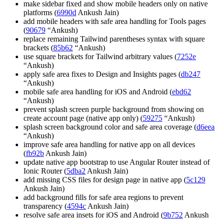
make sidebar fixed and show mobile headers only on native
platforms (
6990d
Ankush Jain)
add mobile headers with safe area handling for Tools pages
(
90679
“Ankush)
replace remaining Tailwind parentheses syntax with square
brackets (
85b62
“Ankush)
use square brackets for Tailwind arbitrary values (
7252e
“Ankush)
apply safe area fixes to Design and Insights pages (
db247
“Ankush)
mobile safe area handling for iOS and Android (
ebd62
“Ankush)
prevent splash screen purple background from showing on
create account page (native app only) (
59275
“Ankush)
splash screen background color and safe area coverage (
d6eea
“Ankush)
improve safe area handling for native app on all devices
(
fb92b
Ankush Jain)
update native app bootstrap to use Angular Router instead of
Ionic Router (
5dba2
Ankush Jain)
add missing CSS files for design page in native app (
5c129
Ankush Jain)
add background fills for safe area regions to prevent
transparency (
4594c
Ankush Jain)
resolve safe area insets for iOS and Android (
9b752
Ankush