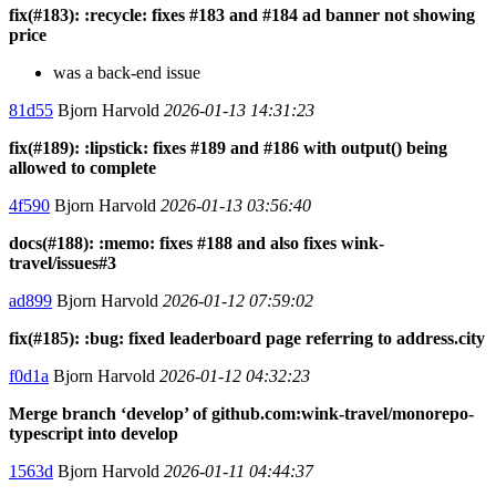
fix(#183): :recycle: fixes #183 and #184 ad banner not showing
price
was a back-end issue
81d55
Bjorn Harvold
2026-01-13 14:31:23
fix(#189): :lipstick: fixes #189 and #186 with output() being
allowed to complete
4f590
Bjorn Harvold
2026-01-13 03:56:40
docs(#188): :memo: fixes #188 and also fixes wink-
travel/issues#3
ad899
Bjorn Harvold
2026-01-12 07:59:02
fix(#185): :bug: fixed leaderboard page referring to address.city
f0d1a
Bjorn Harvold
2026-01-12 04:32:23
Merge branch ‘develop’ of github.com:wink-travel/monorepo-
typescript into develop
1563d
Bjorn Harvold
2026-01-11 04:44:37