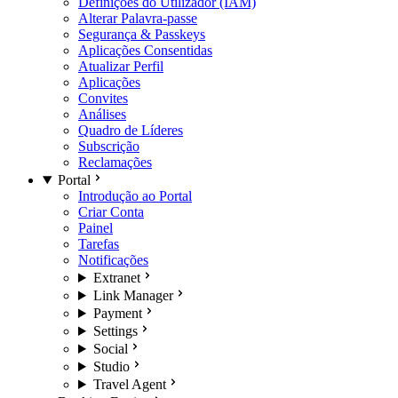
Definições do Utilizador (IAM)
Alterar Palavra-passe
Segurança & Passkeys
Aplicações Consentidas
Atualizar Perfil
Aplicações
Convites
Análises
Quadro de Líderes
Subscrição
Reclamações
Portal
Introdução ao Portal
Criar Conta
Painel
Tarefas
Notificações
Extranet
Link Manager
Payment
Settings
Social
Studio
Travel Agent