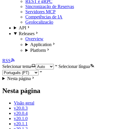
REST e gRPC
Sincronização de Reservas
Servidores MCP
Competências de IA
Geolocalização
API
Releases
Overview
Application
Platform
RSS
Selecionar tema
Selecionar língua
Nesta página
Nesta página
Visão geral
v20.0.3
v20.0.4
v20.1.0
v20.1.1
v20.1.2