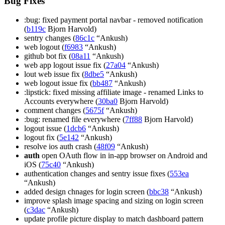
Bug Fixes
:bug: fixed payment portal navbar - removed notification
(
b119c
Bjorn Harvold)
sentry changes (
86c1c
“Ankush)
web logout (
f6983
“Ankush)
github bot fix (
08a11
“Ankush)
web app logout issue fix (
27a04
“Ankush)
lout web issue fix (
8dbe5
“Ankush)
web logout issue fix (
bb487
“Ankush)
:lipstick: fixed missing affiliate image - renamed Links to
Accounts everywhere (
30ba0
Bjorn Harvold)
comment changes (
5675f
“Ankush)
:bug: renamed file everywhere (
7ff88
Bjorn Harvold)
logout issue (
1dcb6
“Ankush)
logout fix (
5e142
“Ankush)
resolve ios auth crash (
48f09
“Ankush)
auth
open OAuth flow in in-app browser on Android and
iOS (
75c40
“Ankush)
authentication changes and sentry issue fixes (
553ea
“Ankush)
added design chnages for login screen (
bbc38
“Ankush)
improve splash image spacing and sizing on login screen
(
c3dac
“Ankush)
update profile picture display to match dashboard pattern