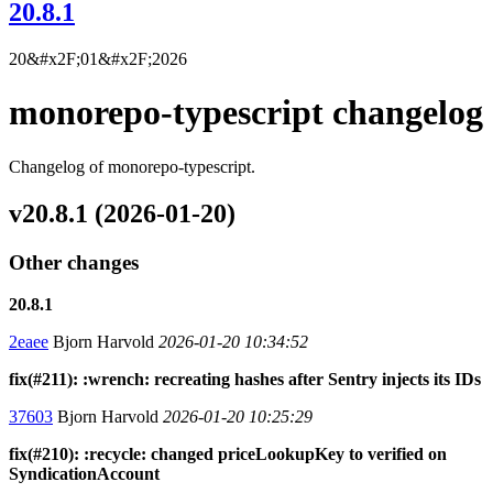
20.8.1
20&#x2F;01&#x2F;2026
monorepo-typescript changelog
Changelog of monorepo-typescript.
v20.8.1 (2026-01-20)
Other changes
20.8.1
2eaee
Bjorn Harvold
2026-01-20 10:34:52
fix(#211): :wrench: recreating hashes after Sentry injects its IDs
37603
Bjorn Harvold
2026-01-20 10:25:29
fix(#210): :recycle: changed priceLookupKey to verified on
SyndicationAccount