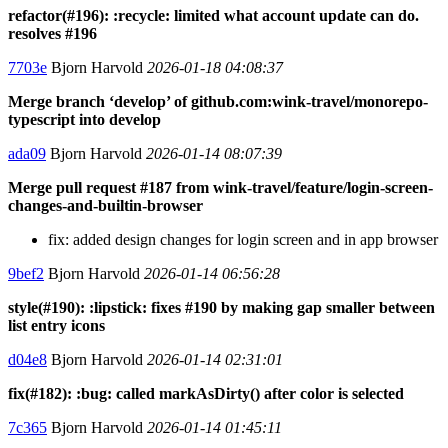
refactor(#196): :recycle: limited what account update can do.
resolves #196
7703e
Bjorn Harvold
2026-01-18 04:08:37
Merge branch ‘develop’ of github.com:wink-travel/monorepo-
typescript into develop
ada09
Bjorn Harvold
2026-01-14 08:07:39
Merge pull request #187 from wink-travel/feature/login-screen-
changes-and-builtin-browser
fix: added design changes for login screen and in app browser
9bef2
Bjorn Harvold
2026-01-14 06:56:28
style(#190): :lipstick: fixes #190 by making gap smaller between
list entry icons
d04e8
Bjorn Harvold
2026-01-14 02:31:01
fix(#182): :bug: called markAsDirty() after color is selected
7c365
Bjorn Harvold
2026-01-14 01:45:11