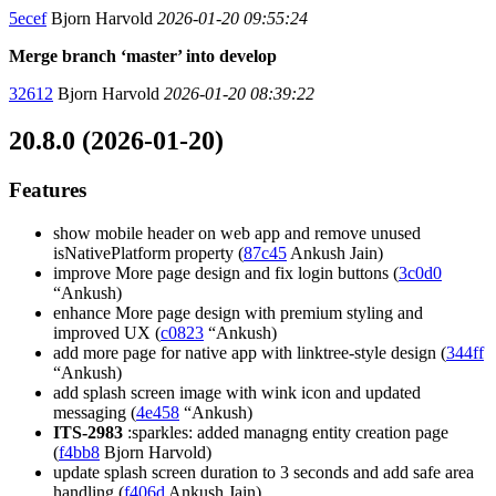
5ecef
Bjorn Harvold
2026-01-20 09:55:24
Merge branch ‘master’ into develop
32612
Bjorn Harvold
2026-01-20 08:39:22
20.8.0 (2026-01-20)
Features
show mobile header on web app and remove unused
isNativePlatform property (
87c45
Ankush Jain)
improve More page design and fix login buttons (
3c0d0
“Ankush)
enhance More page design with premium styling and
improved UX (
c0823
“Ankush)
add more page for native app with linktree-style design (
344ff
“Ankush)
add splash screen image with wink icon and updated
messaging (
4e458
“Ankush)
ITS-2983
:sparkles: added managng entity creation page
(
f4bb8
Bjorn Harvold)
update splash screen duration to 3 seconds and add safe area
handling (
f406d
Ankush Jain)