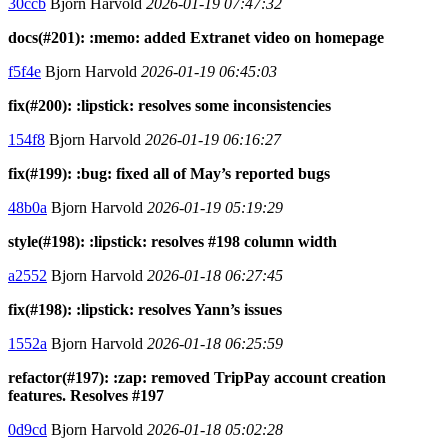
30ccb
Bjorn Harvold
2026-01-19 07:47:32
docs(#201): :memo: added Extranet video on homepage
f5f4e
Bjorn Harvold
2026-01-19 06:45:03
fix(#200): :lipstick: resolves some inconsistencies
154f8
Bjorn Harvold
2026-01-19 06:16:27
fix(#199): :bug: fixed all of May’s reported bugs
48b0a
Bjorn Harvold
2026-01-19 05:19:29
style(#198): :lipstick: resolves #198 column width
a2552
Bjorn Harvold
2026-01-18 06:27:45
fix(#198): :lipstick: resolves Yann’s issues
1552a
Bjorn Harvold
2026-01-18 06:25:59
refactor(#197): :zap: removed TripPay account creation
features. Resolves #197
0d9cd
Bjorn Harvold
2026-01-18 05:02:28