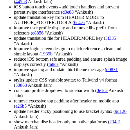
(
445b3
Ankush Jain)
iOS button touch events - add touch handlers and prevent
parent swipe interference (
d3e88
“Ankush)
update translation key from HEADER.MORE to
AUTHOR_FOOTER.TOOLS (
6c4ea
“Ankush)
improve user profile display and remove lib- prefix from
selectors (
e8856
“Ankush)
update translation file for HEADER.MORE key (
3f335
“Ankush)
improve login screen design to match reference - clean and
simple layout (
1939b
“Ankush)
reduce iOS bottom safe area padding and ensure splash image
displays correctly (
fa8da
“Ankush)
improve spacing and update third theme message (
d0831
“Ankush)
styles
update CSS variable syntax to Tailwind v4 format
(
50863
Ankush Jain)
constrain profile dropdown to sidebar width (
0e1c2
Ankush
Jain)
remove excessive top padding after header on mobile app
(
a26b5
“Ankush)
update header sticky positioning to use bracket syntax (
9d126
Ankush Jain)
show merchandise header only on native platforms (
234d1
Ankush Jain)