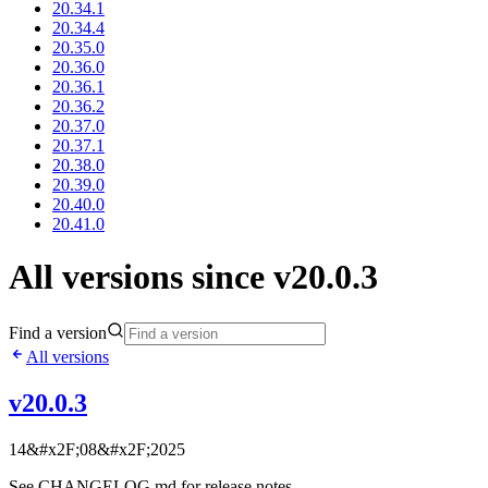
20.34.1
20.34.4
20.35.0
20.36.0
20.36.1
20.36.2
20.37.0
20.37.1
20.38.0
20.39.0
20.40.0
20.41.0
All versions since v20.0.3
Find a version
All versions
v20.0.3
14&#x2F;08&#x2F;2025
See CHANGELOG.md for release notes