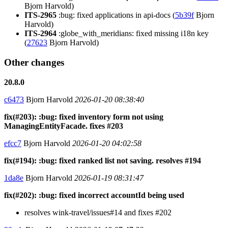
Bjorn Harvold)
ITS-2965
:bug: fixed applications in api-docs (
5b39f
Bjorn
Harvold)
ITS-2964
:globe_with_meridians: fixed missing i18n key
(
27623
Bjorn Harvold)
Other changes
20.8.0
c6473
Bjorn Harvold
2026-01-20 08:38:40
fix(#203): :bug: fixed inventory form not using
ManagingEntityFacade. fixes #203
efcc7
Bjorn Harvold
2026-01-20 04:02:58
fix(#194): :bug: fixed ranked list not saving. resolves #194
1da8e
Bjorn Harvold
2026-01-19 08:31:47
fix(#202): :bug: fixed incorrect accountId being used
resolves wink-travel/issues#14 and fixes #202