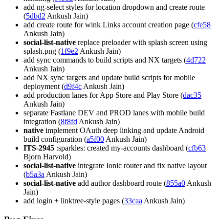
add ng-select styles for location dropdown and create route
(
5dbd2
Ankush Jain)
add create route for wink Links account creation page (
cfe58
Ankush Jain)
social-list-native
replace preloader with splash screen using
splash.png (
1f9e2
Ankush Jain)
add sync commands to build scripts and NX targets (
4d722
Ankush Jain)
add NX sync targets and update build scripts for mobile
deployment (
d9f4c
Ankush Jain)
add production lanes for App Store and Play Store (
dac35
Ankush Jain)
separate Fastlane DEV and PROD lanes with mobile build
integration (
8f8fd
Ankush Jain)
native
implement OAuth deep linking and update Android
build configuration (
a5f00
Ankush Jain)
ITS-2945
:sparkles: created my-accounts dashboard (
cfb63
Bjorn Harvold)
social-list-native
integrate Ionic router and fix native layout
(
b5a3a
Ankush Jain)
social-list-native
add author dashboard route (
855a0
Ankush
Jain)
add login + linktree-style pages (
33caa
Ankush Jain)