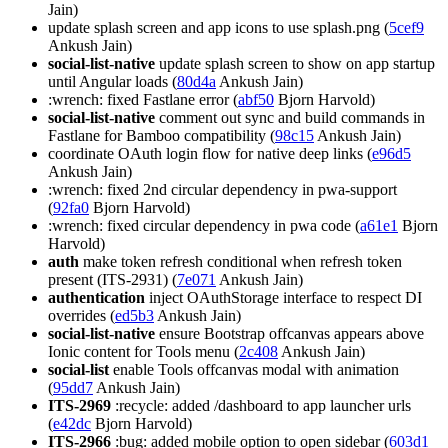
Jain)
update splash screen and app icons to use splash.png (
5cef9
Ankush Jain)
social-list-native
update splash screen to show on app startup
until Angular loads (
80d4a
Ankush Jain)
:wrench: fixed Fastlane error (
abf50
Bjorn Harvold)
social-list-native
comment out sync and build commands in
Fastlane for Bamboo compatibility (
98c15
Ankush Jain)
coordinate OAuth login flow for native deep links (
e96d5
Ankush Jain)
:wrench: fixed 2nd circular dependency in pwa-support
(
92fa0
Bjorn Harvold)
:wrench: fixed circular dependency in pwa code (
a61e1
Bjorn
Harvold)
auth
make token refresh conditional when refresh token
present (ITS-2931) (
7e071
Ankush Jain)
authentication
inject OAuthStorage interface to respect DI
overrides (
ed5b3
Ankush Jain)
social-list-native
ensure Bootstrap offcanvas appears above
Ionic content for Tools menu (
2c408
Ankush Jain)
social-list
enable Tools offcanvas modal with animation
(
95dd7
Ankush Jain)
ITS-2969
:recycle: added /dashboard to app launcher urls
(
e42dc
Bjorn Harvold)
ITS-2966
:bug: added mobile option to open sidebar (
603d1