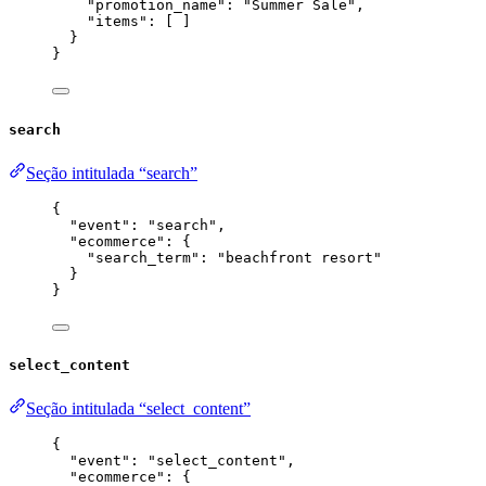
"promotion_name"
: 
"
Summer Sale
"
,
"items"
: [ ]
}
}
search
Seção intitulada “search”
{
"event"
: 
"
search
"
,
"ecommerce"
: {
"search_term"
: 
"
beachfront resort
"
}
}
select_content
Seção intitulada “select_content”
{
"event"
: 
"
select_content
"
,
"ecommerce"
: {