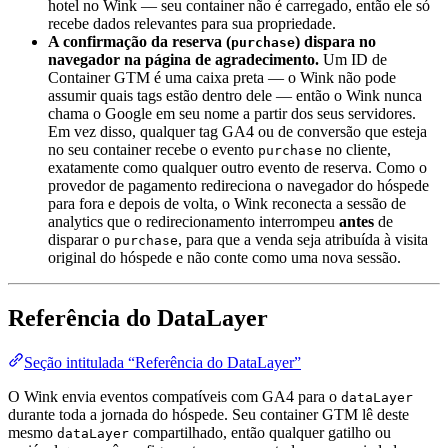
hotel no Wink — seu container não é carregado, então ele só
recebe dados relevantes para sua propriedade.
A confirmação da reserva (
) dispara no
purchase
navegador na página de agradecimento.
Um ID de
Container GTM é uma caixa preta — o Wink não pode
assumir quais tags estão dentro dele — então o Wink nunca
chama o Google em seu nome a partir dos seus servidores.
Em vez disso, qualquer tag GA4 ou de conversão que esteja
no seu container recebe o evento
no cliente,
purchase
exatamente como qualquer outro evento de reserva. Como o
provedor de pagamento redireciona o navegador do hóspede
para fora e depois de volta, o Wink reconecta a sessão de
analytics que o redirecionamento interrompeu
antes
de
disparar o
, para que a venda seja atribuída à visita
purchase
original do hóspede e não conte como uma nova sessão.
Referência do DataLayer
Seção intitulada “Referência do DataLayer”
O Wink envia eventos compatíveis com GA4 para o
dataLayer
durante toda a jornada do hóspede. Seu container GTM lê deste
mesmo
compartilhado, então qualquer gatilho ou
dataLayer