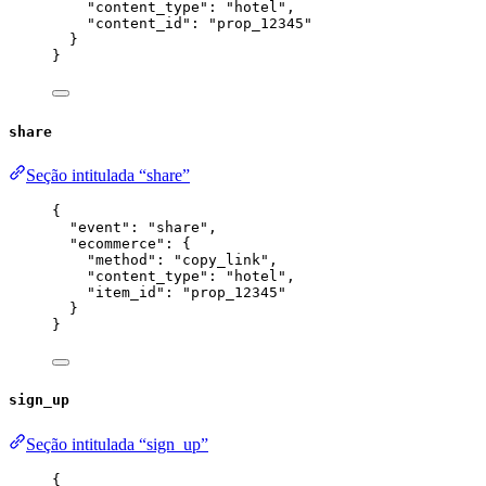
"content_type"
: 
"
hotel
"
,
"content_id"
: 
"
prop_12345
"
}
}
share
Seção intitulada “share”
{
"event"
: 
"
share
"
,
"ecommerce"
: {
"method"
: 
"
copy_link
"
,
"content_type"
: 
"
hotel
"
,
"item_id"
: 
"
prop_12345
"
}
}
sign_up
Seção intitulada “sign_up”
{