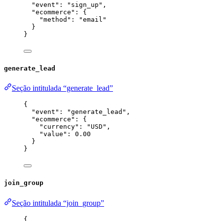
"event"
: 
"
sign_up
"
,
"ecommerce"
: {
"method"
: 
"
email
"
}
}
generate_lead
Seção intitulada “generate_lead”
{
"event"
: 
"
generate_lead
"
,
"ecommerce"
: {
"currency"
: 
"
USD
"
,
"value"
: 
0.00
}
}
join_group
Seção intitulada “join_group”
{