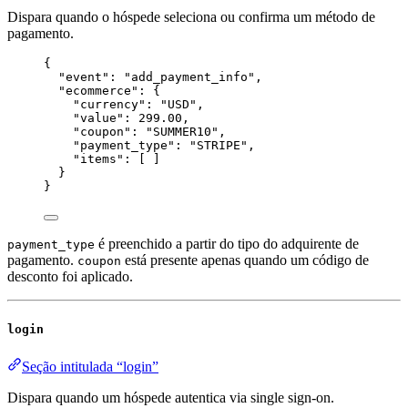
Dispara quando o hóspede seleciona ou confirma um método de
pagamento.
{
"event"
: 
"
add_payment_info
"
,
"ecommerce"
: {
"currency"
: 
"
USD
"
,
"value"
: 
299.00
,
"coupon"
: 
"
SUMMER10
"
,
"payment_type"
: 
"
STRIPE
"
,
"items"
: [ ]
}
}
é preenchido a partir do tipo do adquirente de
payment_type
pagamento.
está presente apenas quando um código de
coupon
desconto foi aplicado.
login
Seção intitulada “login”
Dispara quando um hóspede autentica via single sign-on.