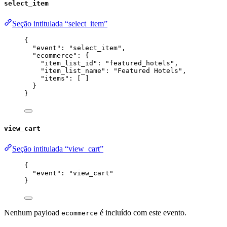
select_item
Seção intitulada “select_item”
{
"event"
: 
"
select_item
"
,
"ecommerce"
: {
"item_list_id"
: 
"
featured_hotels
"
,
"item_list_name"
: 
"
Featured Hotels
"
,
"items"
: [ ]
}
}
view_cart
Seção intitulada “view_cart”
{
"event"
: 
"
view_cart
"
}
Nenhum payload
é incluído com este evento.
ecommerce