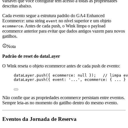
variável que você configurar tem acesso a todas as propriedades
descritas abaixo.
Cada evento segue a estrutura padrão do GA4 Enhanced
Ecommerce: uma string
no nível superior e um objeto
event
. Antes de cada push, o Wink limpa o payload
ecommerce
ecommerce anterior para evitar que dados antigos vazem para novos
gatilhos.
Nota
Padrão de reset do dataLayer
O Wink reseta o objeto ecommerce antes de cada push de evento:
dataLayer
.
push
({ ecommerce: 
null
 });   
// limpa ev
dataLayer
.
push
({ event: 
'
...
'
, ecommerce: { 
...
 } 
Não confie que as propriedades ecommerce persistam entre eventos.
Sempre leia-as no momento do gatilho dentro do mesmo evento.
Eventos da Jornada de Reserva