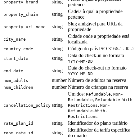
string
property_brand
pertence
Cadeia à qual a propriedade
string
property_chain
pertence
Slug amigável para URL da
string
property_url_name
propriedade
Cidade onde a propriedade está
string
city_name
localizada
string
Código do país ISO 3166-1 alfa-2
country_code
Data do check-in no formato
string
start_date
YYYY-MM-DD
Data do check-out no formato
string
end_date
YYYY-MM-DD
number
Número de adultos na reserva
num_adults
number
Número de crianças na reserva
num_children
Um dos:
,
Refundable
Non-
,
Refundable
Refundable-With-
string
,
cancellation_policy
Restrictions
Non-
Refundable-With-
Restrictions
string
Identificador do plano tarifário
rate_plan_id
Identificador da tarifa específica
string
room_rate_id
do quarto