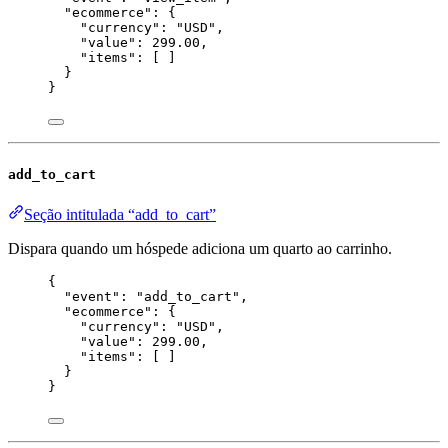
"ecommerce"
: {
"currency"
: 
"
USD
"
,
"value"
: 
299.00
,
"items"
: [ ]
}
}
add_to_cart
Seção intitulada “add_to_cart”
Dispara quando um hóspede adiciona um quarto ao carrinho.
{
"event"
: 
"
add_to_cart
"
,
"ecommerce"
: {
"currency"
: 
"
USD
"
,
"value"
: 
299.00
,
"items"
: [ ]
}
}