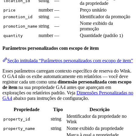
string
—
location_id
da propriedade
number
—
Preço unitário
price
string
—
Identificador da promoção
promotion_id
Nome exibido da
string
—
promotion_name
promoção
number
—
Quantidade (padrão
)
quantity
1
Parâmetros personalizados com escopo de item
Seção intitulada “Parâmetros personalizados com escopo de item”
Esses parâmetros carregam contexto específico de reserva do Wink.
O GA4 não os exibe automaticamente em relatórios — você deve
registrar cada um como uma
dimensão personalizada com escopo
de item
na sua propriedade GA4 antes que apareçam em
explorações ou relatórios padrão. Veja
Dimensões Personalizadas no
GA4
abaixo para instruções de configuração.
Propriedade
Tipo
Descrição
Identificador da propriedade no
string
property_id
Wink
string
Nome exibido da propriedade
property_name
Marca à qual a propriedade