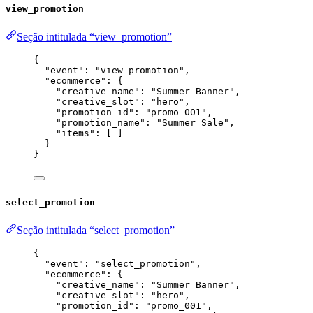
view_promotion
Seção intitulada “view_promotion”
{
"event"
: 
"
view_promotion
"
,
"ecommerce"
: {
"creative_name"
: 
"
Summer Banner
"
,
"creative_slot"
: 
"
hero
"
,
"promotion_id"
: 
"
promo_001
"
,
"promotion_name"
: 
"
Summer Sale
"
,
"items"
: [ ]
}
}
select_promotion
Seção intitulada “select_promotion”
{
"event"
: 
"
select_promotion
"
,
"ecommerce"
: {
"creative_name"
: 
"
Summer Banner
"
,
"creative_slot"
: 
"
hero
"
,
"promotion_id"
: 
"
promo_001
"
,