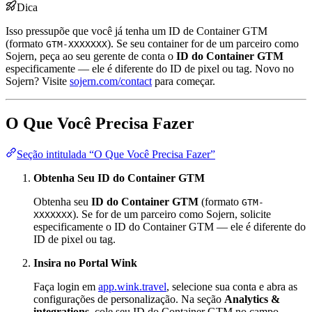
Dica
Isso pressupõe que você já tenha um ID de Container GTM
(formato
). Se seu container for de um parceiro como
GTM-XXXXXXX
Sojern, peça ao seu gerente de conta o
ID do Container GTM
especificamente — ele é diferente do ID de pixel ou tag. Novo no
Sojern? Visite
sojern.com/contact
para começar.
O Que Você Precisa Fazer
Seção intitulada “O Que Você Precisa Fazer”
Obtenha Seu ID do Container GTM
Obtenha seu
ID do Container GTM
(formato
GTM-
). Se for de um parceiro como Sojern, solicite
XXXXXXX
especificamente o ID do Container GTM — ele é diferente do
ID de pixel ou tag.
Insira no Portal Wink
Faça login em
app.wink.travel
, selecione sua conta e abra as
configurações de personalização. Na seção
Analytics &
integrations
, cole seu ID do Container GTM no campo