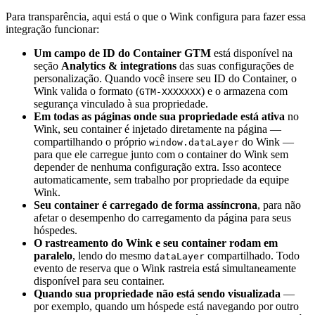
Para transparência, aqui está o que o Wink configura para fazer essa
integração funcionar:
Um campo de ID do Container GTM
está disponível na
seção
Analytics & integrations
das suas configurações de
personalização. Quando você insere seu ID do Container, o
Wink valida o formato (
) e o armazena com
GTM-XXXXXXX
segurança vinculado à sua propriedade.
Em todas as páginas onde sua propriedade está ativa
no
Wink, seu container é injetado diretamente na página —
compartilhando o próprio
do Wink —
window.dataLayer
para que ele carregue junto com o container do Wink sem
depender de nenhuma configuração extra. Isso acontece
automaticamente, sem trabalho por propriedade da equipe
Wink.
Seu container é carregado de forma assíncrona
, para não
afetar o desempenho do carregamento da página para seus
hóspedes.
O rastreamento do Wink e seu container rodam em
paralelo
, lendo do mesmo
compartilhado. Todo
dataLayer
evento de reserva que o Wink rastreia está simultaneamente
disponível para seu container.
Quando sua propriedade não está sendo visualizada
—
por exemplo, quando um hóspede está navegando por outro