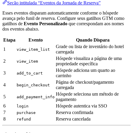
Seção intitulada “Eventos da Jornada de Reserva”
Esses eventos disparam automaticamente conforme o hóspede
avança pelo funil de reserva. Configure seus gatilhos GTM como
gatilhos de
Evento Personalizado
que correspondam aos nomes
dos eventos abaixo.
Etapa
Evento
Quando Dispara
Grade ou lista de inventário do hotel
1
view_item_list
carregada
Hóspede visualiza a página de uma
2
view_item
propriedade específica
Hóspede adiciona um quarto ao
3
add_to_cart
carrinho
Página de checkout/pagamento
4
begin_checkout
carregada
Hóspede seleciona um método de
5
add_payment_info
pagamento
6
Hóspede autentica via SSO
login
7
Reserva confirmada
purchase
8
Reserva cancelada
refund