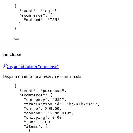
{
"event"
: 
"
login
"
,
"ecommerce"
: {
"method"
: 
"
IAM
"
}
}
purchase
Seção intitulada “purchase”
Dispara quando uma reserva é confirmada.
{
"event"
: 
"
purchase
"
,
"ecommerce"
: {
"currency"
: 
"
USD
"
,
"transaction_id"
: 
"
bc-a1b2c3d4
"
,
"value"
: 
299.00
,
"coupon"
: 
"
SUMMER10
"
,
"shipping"
: 
0.00
,
"tax"
: 
0.00
,
"items"
: [
{