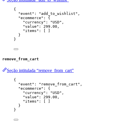
{
"event"
: 
"
add_to_wishlist
"
,
"ecommerce"
: {
"currency"
: 
"
USD
"
,
"value"
: 
299.00
,
"items"
: [ ]
}
}
remove_from_cart
Seção intitulada “remove_from_cart”
{
"event"
: 
"
remove_from_cart
"
,
"ecommerce"
: {
"currency"
: 
"
USD
"
,
"value"
: 
299.00
,
"items"
: [ ]
}
}