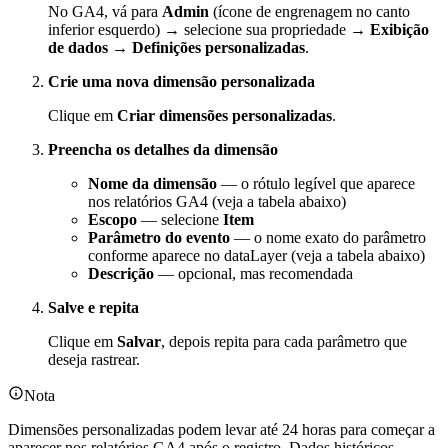
No GA4, vá para
Admin
(ícone de engrenagem no canto
inferior esquerdo) → selecione sua propriedade →
Exibição
de dados
→
Definições personalizadas
.
Crie uma nova dimensão personalizada
Clique em
Criar dimensões personalizadas
.
Preencha os detalhes da dimensão
Nome da dimensão
— o rótulo legível que aparece
nos relatórios GA4 (veja a tabela abaixo)
Escopo
— selecione
Item
Parâmetro do evento
— o nome exato do parâmetro
conforme aparece no dataLayer (veja a tabela abaixo)
Descrição
— opcional, mas recomendada
Salve e repita
Clique em
Salvar
, depois repita para cada parâmetro que
deseja rastrear.
Nota
Dimensões personalizadas podem levar até 24 horas para começar a
aparecer nos relatórios GA4 após o registro. Dados históricos