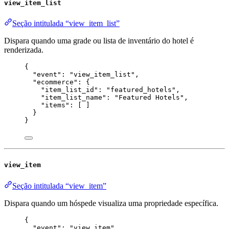
view_item_list
Seção intitulada “view_item_list”
Dispara quando uma grade ou lista de inventário do hotel é
renderizada.
{
"event"
: 
"
view_item_list
"
,
"ecommerce"
: {
"item_list_id"
: 
"
featured_hotels
"
,
"item_list_name"
: 
"
Featured Hotels
"
,
"items"
: [ ]
}
}
view_item
Seção intitulada “view_item”
Dispara quando um hóspede visualiza uma propriedade específica.
{
"event"
: 
"
view_item
"
,