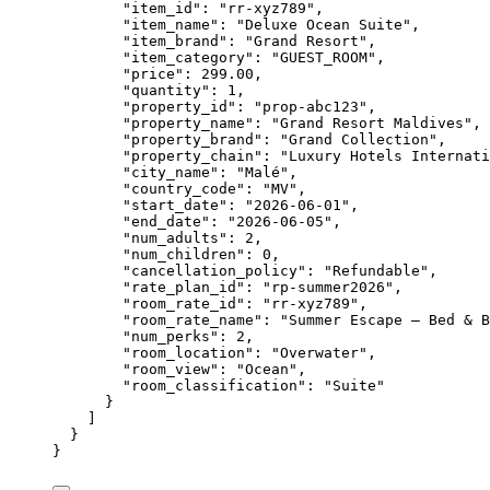
"item_id"
: 
"
rr-xyz789
"
,
"item_name"
: 
"
Deluxe Ocean Suite
"
,
"item_brand"
: 
"
Grand Resort
"
,
"item_category"
: 
"
GUEST_ROOM
"
,
"price"
: 
299.00
,
"quantity"
: 
1
,
"property_id"
: 
"
prop-abc123
"
,
"property_name"
: 
"
Grand Resort Maldives
"
,
"property_brand"
: 
"
Grand Collection
"
,
"property_chain"
: 
"
Luxury Hotels Internati
"city_name"
: 
"
Malé
"
,
"country_code"
: 
"
MV
"
,
"start_date"
: 
"
2026-06-01
"
,
"end_date"
: 
"
2026-06-05
"
,
"num_adults"
: 
2
,
"num_children"
: 
0
,
"cancellation_policy"
: 
"
Refundable
"
,
"rate_plan_id"
: 
"
rp-summer2026
"
,
"room_rate_id"
: 
"
rr-xyz789
"
,
"room_rate_name"
: 
"
Summer Escape — Bed & B
"num_perks"
: 
2
,
"room_location"
: 
"
Overwater
"
,
"room_view"
: 
"
Ocean
"
,
"room_classification"
: 
"
Suite
"
}
]
}
}