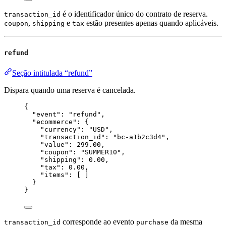
é o identificador único do contrato de reserva.
transaction_id
,
e
estão presentes apenas quando aplicáveis.
coupon
shipping
tax
refund
Seção intitulada “refund”
Dispara quando uma reserva é cancelada.
{
"event"
: 
"
refund
"
,
"ecommerce"
: {
"currency"
: 
"
USD
"
,
"transaction_id"
: 
"
bc-a1b2c3d4
"
,
"value"
: 
299.00
,
"coupon"
: 
"
SUMMER10
"
,
"shipping"
: 
0.00
,
"tax"
: 
0.00
,
"items"
: [ ]
}
}
corresponde ao evento
da mesma
transaction_id
purchase