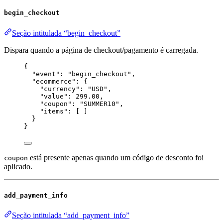
begin_checkout
Seção intitulada “begin_checkout”
Dispara quando a página de checkout/pagamento é carregada.
{
"event"
: 
"
begin_checkout
"
,
"ecommerce"
: {
"currency"
: 
"
USD
"
,
"value"
: 
299.00
,
"coupon"
: 
"
SUMMER10
"
,
"items"
: [ ]
}
}
está presente apenas quando um código de desconto foi
coupon
aplicado.
add_payment_info
Seção intitulada “add_payment_info”