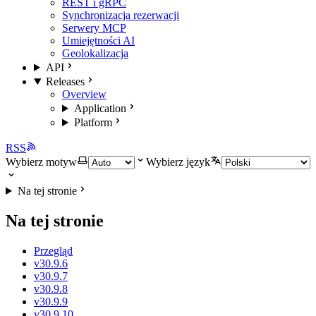
REST i gRPC
Synchronizacja rezerwacji
Serwery MCP
Umiejętności AI
Geolokalizacja
API
Releases
Overview
Application
Platform
RSS
Wybierz motyw
Wybierz język
Na tej stronie
Na tej stronie
Przegląd
v30.9.6
v30.9.7
v30.9.8
v30.9.9
v30.9.10