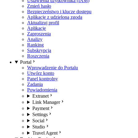
Ustawienia użytkownika (IAM)
Zmień hasło
Bezpieczeństwo i klucze dostępu
Aplikacje z udzieloną zgodą
Aktualizuj profil
Aplikacje
Zaproszenia
Analizy
Ranking
Subskrypcja
Roszczenia
Portal
Wprowadzenie do Portalu
Utwórz konto
Panel kontrolny
Zadania
Powiadomienia
Extranet
Link Manager
Payment
Settings
Social
Studio
Travel Agent