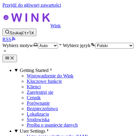
Przejdź do głównej zawartości
Wink
Szukaj
Ctrl
K
RSS
Wybierz motyw
Wybierz język
Getting Started
Wprowadzenie do Wink
Kluczowe funkcje
Klienci
Zarejestruj się
Cennik
Porównanie
Bezpieczeństwo
Lokalizacja
Środowiska
Prośba o usunięcie danych
User Settings