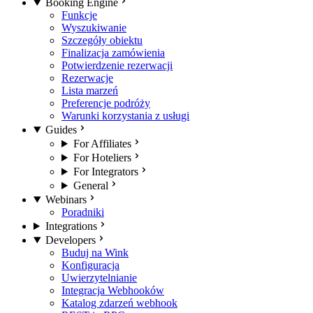
Booking Engine
Funkcje
Wyszukiwanie
Szczegóły obiektu
Finalizacja zamówienia
Potwierdzenie rezerwacji
Rezerwacje
Lista marzeń
Preferencje podróży
Warunki korzystania z usługi
Guides
For Affiliates
For Hoteliers
For Integrators
General
Webinars
Poradniki
Integrations
Developers
Buduj na Wink
Konfiguracja
Uwierzytelnianie
Integracja Webhooków
Katalog zdarzeń webhook