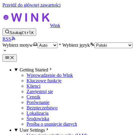
Przejdź do głównej zawartości
Wink
Szukaj
Ctrl
K
RSS
Wybierz motyw
Wybierz język
Getting Started
Wprowadzenie do Wink
Kluczowe funkcje
Klienci
Zarejestruj się
Cennik
Porównanie
Bezpieczeństwo
Lokalizacja
Środowiska
Prośba o usunięcie danych
User Settings