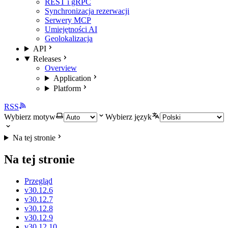
REST i gRPC
Synchronizacja rezerwacji
Serwery MCP
Umiejętności AI
Geolokalizacja
API
Releases
Overview
Application
Platform
RSS
Wybierz motyw
Wybierz język
Na tej stronie
Na tej stronie
Przegląd
v30.12.6
v30.12.7
v30.12.8
v30.12.9
v30.12.10