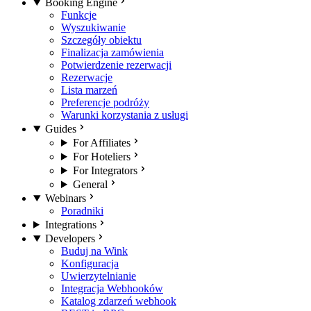
Booking Engine
Funkcje
Wyszukiwanie
Szczegóły obiektu
Finalizacja zamówienia
Potwierdzenie rezerwacji
Rezerwacje
Lista marzeń
Preferencje podróży
Warunki korzystania z usługi
Guides
For Affiliates
For Hoteliers
For Integrators
General
Webinars
Poradniki
Integrations
Developers
Buduj na Wink
Konfiguracja
Uwierzytelnianie
Integracja Webhooków
Katalog zdarzeń webhook