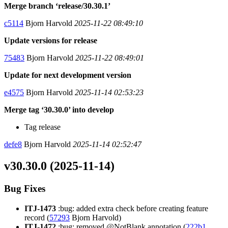
Merge branch ‘release/30.30.1’
c5114
Bjorn Harvold
2025-11-22 08:49:10
Update versions for release
75483
Bjorn Harvold
2025-11-22 08:49:01
Update for next development version
e4575
Bjorn Harvold
2025-11-14 02:53:23
Merge tag ‘30.30.0’ into develop
Tag release
defe8
Bjorn Harvold
2025-11-14 02:52:47
v30.30.0 (2025-11-14)
Bug Fixes
ITJ-1473
:bug: added extra check before creating feature
record (
57293
Bjorn Harvold)
ITJ-1472
:bug: removed @NotBlank annotation (
222b1