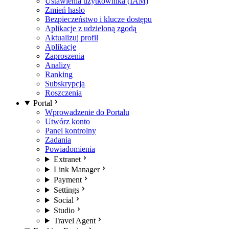
Ustawienia użytkownika (IAM)
Zmień hasło
Bezpieczeństwo i klucze dostępu
Aplikacje z udzieloną zgodą
Aktualizuj profil
Aplikacje
Zaproszenia
Analizy
Ranking
Subskrypcja
Roszczenia
Portal
Wprowadzenie do Portalu
Utwórz konto
Panel kontrolny
Zadania
Powiadomienia
Extranet
Link Manager
Payment
Settings
Social
Studio
Travel Agent