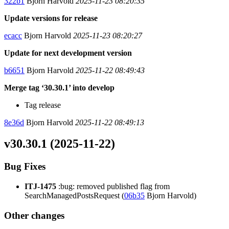
322b1
Bjorn Harvold
2025-11-23 08:20:35
Update versions for release
ecacc
Bjorn Harvold
2025-11-23 08:20:27
Update for next development version
b6651
Bjorn Harvold
2025-11-22 08:49:43
Merge tag ‘30.30.1’ into develop
Tag release
8e36d
Bjorn Harvold
2025-11-22 08:49:13
v30.30.1 (2025-11-22)
Bug Fixes
ITJ-1475
:bug: removed published flag from
SearchManagedPostsRequest (
06b35
Bjorn Harvold)
Other changes