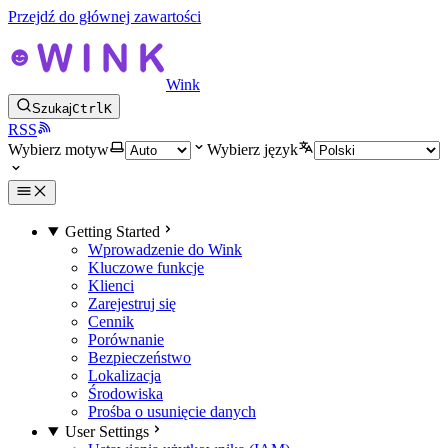
Przejdź do głównej zawartości
Wink
Szukaj
Ctrl
K
RSS
Wybierz motyw
Wybierz język
Getting Started
Wprowadzenie do Wink
Kluczowe funkcje
Klienci
Zarejestruj się
Cennik
Porównanie
Bezpieczeństwo
Lokalizacja
Środowiska
Prośba o usunięcie danych
User Settings