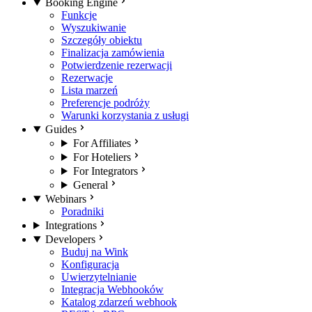
Booking Engine
Funkcje
Wyszukiwanie
Szczegóły obiektu
Finalizacja zamówienia
Potwierdzenie rezerwacji
Rezerwacje
Lista marzeń
Preferencje podróży
Warunki korzystania z usługi
Guides
For Affiliates
For Hoteliers
For Integrators
General
Webinars
Poradniki
Integrations
Developers
Buduj na Wink
Konfiguracja
Uwierzytelnianie
Integracja Webhooków
Katalog zdarzeń webhook