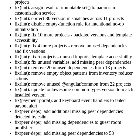
projects
fix(lint): assign result of immutable set() to params in
customization service
fix(lint): correct 30 version mismatches across 11 projects
fix(lint): disable empty-function rule for intentional no-op
initialization
fix(lint): fix 10 more projects - package versions and template
accessibility
fix(lint): fix 4 more projects - remove unused dependencies
and fix versions
fix(lint): fix 5 projects - unused imports, template accessibility
fix(lint): fix unused variables, add missing peer dependencies
fix(lint): remove 20 unused dependencies from 13 projects
fix(lint): remove empty object patterns from inventory reducer
actions
fix(lint): remove unused @angular/common from 22 projects
fix(lint): update fontawesome-common-types version to match
installed version
fix(payment-portal): add keyboard event handlers to failed
payout alert
fix(peer-deps): add additional missing peer dependencies
detected by eslint
fix(peer-deps): add missing dependencies to guest-room-
publisher
fix(peer-deps): add missing peer dependencies to 58