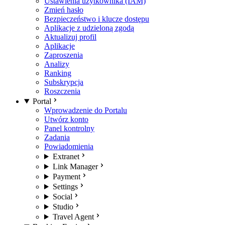
Ustawienia użytkownika (IAM)
Zmień hasło
Bezpieczeństwo i klucze dostępu
Aplikacje z udzieloną zgodą
Aktualizuj profil
Aplikacje
Zaproszenia
Analizy
Ranking
Subskrypcja
Roszczenia
Portal
Wprowadzenie do Portalu
Utwórz konto
Panel kontrolny
Zadania
Powiadomienia
Extranet
Link Manager
Payment
Settings
Social
Studio
Travel Agent