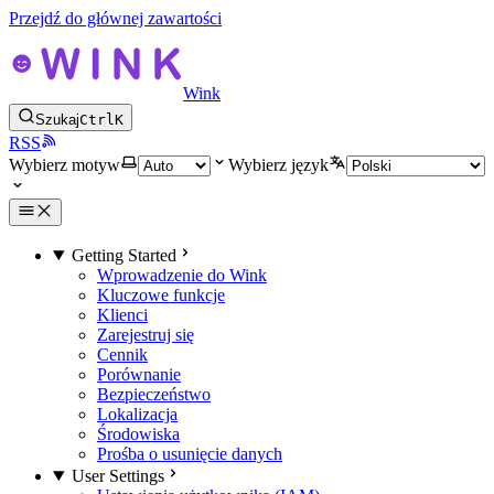
Przejdź do głównej zawartości
Wink
Szukaj
Ctrl
K
RSS
Wybierz motyw
Wybierz język
Getting Started
Wprowadzenie do Wink
Kluczowe funkcje
Klienci
Zarejestruj się
Cennik
Porównanie
Bezpieczeństwo
Lokalizacja
Środowiska
Prośba o usunięcie danych
User Settings