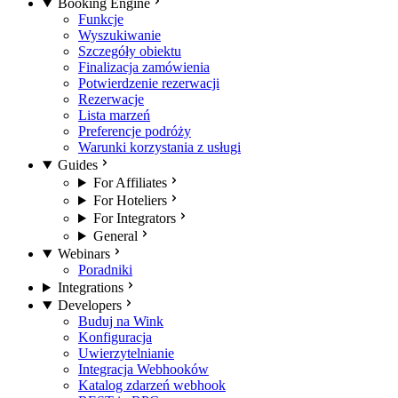
Booking Engine
Funkcje
Wyszukiwanie
Szczegóły obiektu
Finalizacja zamówienia
Potwierdzenie rezerwacji
Rezerwacje
Lista marzeń
Preferencje podróży
Warunki korzystania z usługi
Guides
For Affiliates
For Hoteliers
For Integrators
General
Webinars
Poradniki
Integrations
Developers
Buduj na Wink
Konfiguracja
Uwierzytelnianie
Integracja Webhooków
Katalog zdarzeń webhook