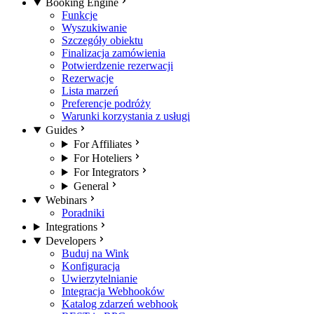
Booking Engine
Funkcje
Wyszukiwanie
Szczegóły obiektu
Finalizacja zamówienia
Potwierdzenie rezerwacji
Rezerwacje
Lista marzeń
Preferencje podróży
Warunki korzystania z usługi
Guides
For Affiliates
For Hoteliers
For Integrators
General
Webinars
Poradniki
Integrations
Developers
Buduj na Wink
Konfiguracja
Uwierzytelnianie
Integracja Webhooków
Katalog zdarzeń webhook