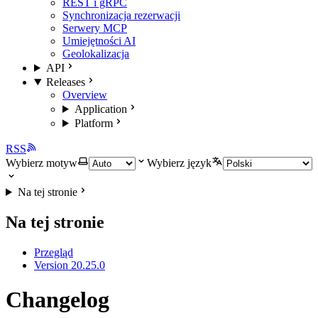
REST i gRPC
Synchronizacja rezerwacji
Serwery MCP
Umiejętności AI
Geolokalizacja
API
Releases
Overview
Application
Platform
RSS
Wybierz motyw
Wybierz język
Na tej stronie
Na tej stronie
Przegląd
Version 20.25.0
Changelog