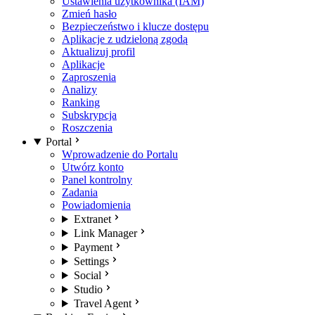
Ustawienia użytkownika (IAM)
Zmień hasło
Bezpieczeństwo i klucze dostępu
Aplikacje z udzieloną zgodą
Aktualizuj profil
Aplikacje
Zaproszenia
Analizy
Ranking
Subskrypcja
Roszczenia
Portal
Wprowadzenie do Portalu
Utwórz konto
Panel kontrolny
Zadania
Powiadomienia
Extranet
Link Manager
Payment
Settings
Social
Studio
Travel Agent