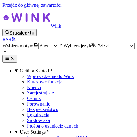
Przejdź do głównej zawartości
Wink
Szukaj
Ctrl
K
RSS
Wybierz motyw
Wybierz język
Getting Started
Wprowadzenie do Wink
Kluczowe funkcje
Klienci
Zarejestruj się
Cennik
Porównanie
Bezpieczeństwo
Lokalizacja
Środowiska
Prośba o usunięcie danych
User Settings