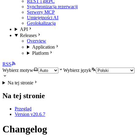
REST i gRPC
Synchronizacja rezerwacji
Serwery MCP
Umiejętności AI
Geolokalizacja
API
Releases
Overview
Application
Platform
RSS
Wybierz motyw
Wybierz język
Na tej stronie
Na tej stronie
Przegląd
Version v20.6.7
Changelog