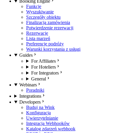
Booking Engine
Funkcje
Wyszukiwanie
Szczegóły obiektu
Finalizacja zamówienia
Potwierdzenie rezerwacji
Rezerwacje
Lista marzeń
Preferencje podróży
Warunki korzystania z usługi
Guides
For Affiliates
For Hoteliers
For Integrators
General
Webinars
Poradniki
Integrations
Developers
Buduj na Wink
Konfiguracja
Uwierzytelnianie
Integracja Webhooków
Katalog zdarzeń webhook