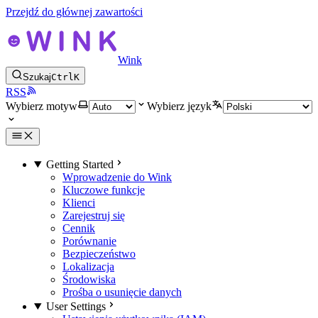
Przejdź do głównej zawartości
Wink
Szukaj
Ctrl
K
RSS
Wybierz motyw
Wybierz język
Getting Started
Wprowadzenie do Wink
Kluczowe funkcje
Klienci
Zarejestruj się
Cennik
Porównanie
Bezpieczeństwo
Lokalizacja
Środowiska
Prośba o usunięcie danych
User Settings