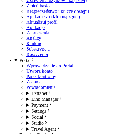
Ustawienia użytkownika (IAM)
Zmień hasło
Bezpieczeństwo i klucze dostępu
Aplikacje z udzieloną zgodą
Aktualizuj profil
Aplikacje
Zaproszenia
Analizy
Ranking
Subskrypcja
Roszczenia
Portal
Wprowadzenie do Portalu
Utwórz konto
Panel kontrolny
Zadania
Powiadomienia
Extranet
Link Manager
Payment
Settings
Social
Studio
Travel Agent