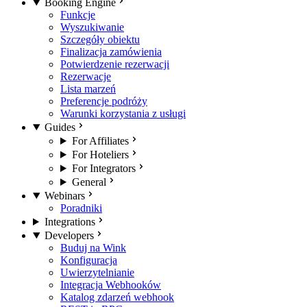
Booking Engine
Funkcje
Wyszukiwanie
Szczegóły obiektu
Finalizacja zamówienia
Potwierdzenie rezerwacji
Rezerwacje
Lista marzeń
Preferencje podróży
Warunki korzystania z usługi
Guides
For Affiliates
For Hoteliers
For Integrators
General
Webinars
Poradniki
Integrations
Developers
Buduj na Wink
Konfiguracja
Uwierzytelnianie
Integracja Webhooków
Katalog zdarzeń webhook