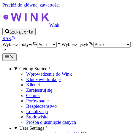
Przejdź do głównej zawartości
Wink
Szukaj
Ctrl
K
RSS
Wybierz motyw
Wybierz język
Getting Started
Wprowadzenie do Wink
Kluczowe funkcje
Klienci
Zarejestruj się
Cennik
Porównanie
Bezpieczeństwo
Lokalizacja
Środowiska
Prośba o usunięcie danych
User Settings