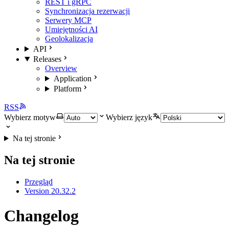
REST i gRPC
Synchronizacja rezerwacji
Serwery MCP
Umiejętności AI
Geolokalizacja
API
Releases
Overview
Application
Platform
RSS
Wybierz motyw
Wybierz język
Na tej stronie
Na tej stronie
Przegląd
Version 20.32.2
Changelog