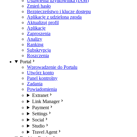
Ustawienia użytkownika (IAM)
Zmień hasło
Bezpieczeństwo i klucze dostępu
Aplikacje z udzieloną zgodą
Aktualizuj profil
Aplikacje
Zaproszenia
Analizy
Ranking
Subskrypcja
Roszczenia
Portal
Wprowadzenie do Portalu
Utwórz konto
Panel kontrolny
Zadania
Powiadomienia
Extranet
Link Manager
Payment
Settings
Social
Studio
Travel Agent