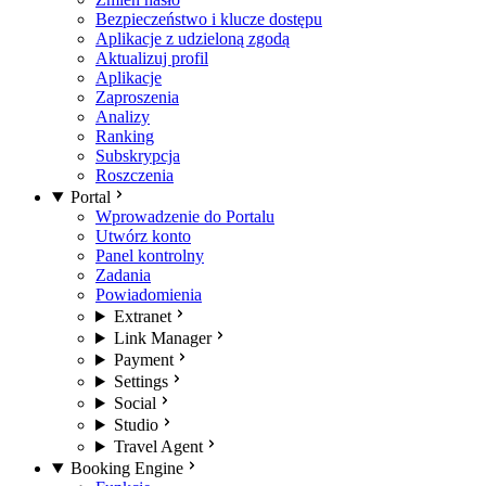
Bezpieczeństwo i klucze dostępu
Aplikacje z udzieloną zgodą
Aktualizuj profil
Aplikacje
Zaproszenia
Analizy
Ranking
Subskrypcja
Roszczenia
Portal
Wprowadzenie do Portalu
Utwórz konto
Panel kontrolny
Zadania
Powiadomienia
Extranet
Link Manager
Payment
Settings
Social
Studio
Travel Agent
Booking Engine