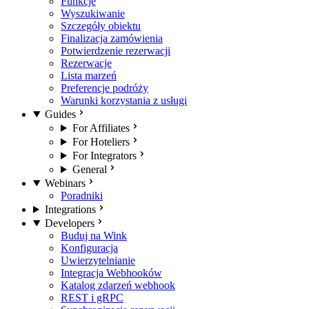
Funkcje
Wyszukiwanie
Szczegóły obiektu
Finalizacja zamówienia
Potwierdzenie rezerwacji
Rezerwacje
Lista marzeń
Preferencje podróży
Warunki korzystania z usługi
Guides
For Affiliates
For Hoteliers
For Integrators
General
Webinars
Poradniki
Integrations
Developers
Buduj na Wink
Konfiguracja
Uwierzytelnianie
Integracja Webhooków
Katalog zdarzeń webhook
REST i gRPC