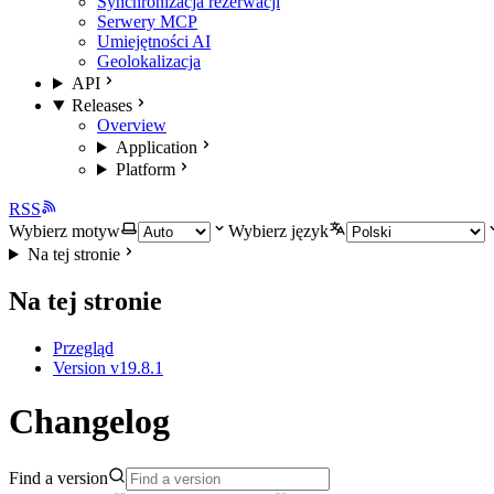
Synchronizacja rezerwacji
Serwery MCP
Umiejętności AI
Geolokalizacja
API
Releases
Overview
Application
Platform
RSS
Wybierz motyw
Wybierz język
Na tej stronie
Na tej stronie
Przegląd
Version v19.8.1
Changelog
Find a version