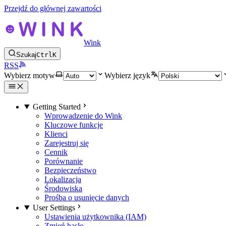
Przejdź do głównej zawartości
Wink
Szukaj
Ctrl
K
RSS
Wybierz motyw
Wybierz język
Getting Started
Wprowadzenie do Wink
Kluczowe funkcje
Klienci
Zarejestruj się
Cennik
Porównanie
Bezpieczeństwo
Lokalizacja
Środowiska
Prośba o usunięcie danych
User Settings
Ustawienia użytkownika (IAM)
Zmień hasło