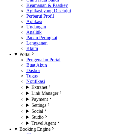
Keamanan & Passkey
Aplikasi yang Disetujui
Perbarui Profil
Aplikasi
Undangan
Analitik
Papan Peringkat
Langganan
Klaim
Portal
Pengenalan Portal
Buat Akun
Dasbor
Tugas
Notifikasi
Extranet
Link Manager
Payment
Settings
Social
Studio
Travel Agent
Booking Engine