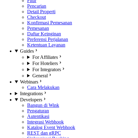
Fitur
Pencarian
Detail Properti
Checkout
Konfirmasi Pemesanan
Pemesanan
Daftar Keinginan
Preferensi Perjalanan
Ketentuan Layanan
Guides
For Affiliates
For Hoteliers
For Integrators
General
Webinars
Cara Melakukan
Integrations
Developers
Bangun di Wink
Pengaturan
Autentikasi
Integrasi Webhook
Katalog Event Webhook
REST dan gRPC