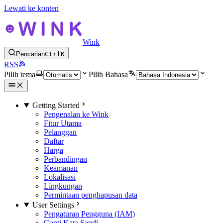
Lewati ke konten
Wink
Pencarian
Ctrl
K
RSS
Pilih tema
Pilih Bahasa
Getting Started
Pengenalan ke Wink
Fitur Utama
Pelanggan
Daftar
Harga
Perbandingan
Keamanan
Lokalisasi
Lingkungan
Permintaan penghapusan data
User Settings
Pengaturan Pengguna (IAM)
Ganti Kata Sandi