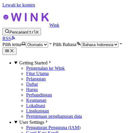
Lewati ke konten
Wink
Pencarian
Ctrl
K
RSS
Pilih tema
Pilih Bahasa
Getting Started
Pengenalan ke Wink
Fitur Utama
Pelanggan
Daftar
Harga
Perbandingan
Keamanan
Lokalisasi
Lingkungan
Permintaan penghapusan data
User Settings
Pengaturan Pengguna (IAM)
Ganti Kata Sandi