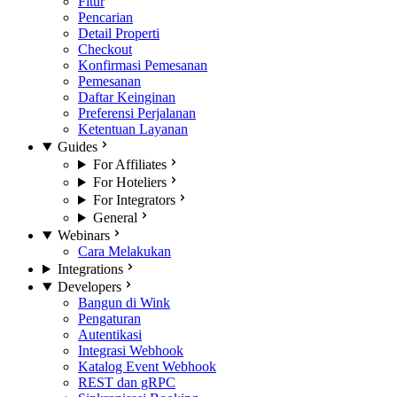
Fitur
Pencarian
Detail Properti
Checkout
Konfirmasi Pemesanan
Pemesanan
Daftar Keinginan
Preferensi Perjalanan
Ketentuan Layanan
Guides
For Affiliates
For Hoteliers
For Integrators
General
Webinars
Cara Melakukan
Integrations
Developers
Bangun di Wink
Pengaturan
Autentikasi
Integrasi Webhook
Katalog Event Webhook
REST dan gRPC