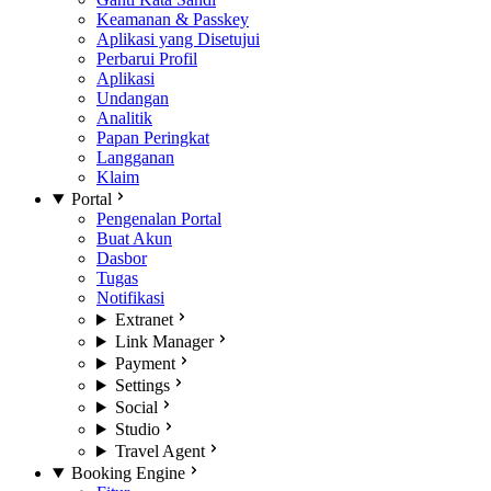
Keamanan & Passkey
Aplikasi yang Disetujui
Perbarui Profil
Aplikasi
Undangan
Analitik
Papan Peringkat
Langganan
Klaim
Portal
Pengenalan Portal
Buat Akun
Dasbor
Tugas
Notifikasi
Extranet
Link Manager
Payment
Settings
Social
Studio
Travel Agent
Booking Engine