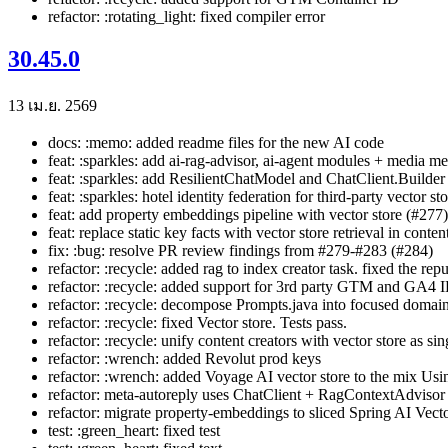
refactor: :rotating_light: fixed compiler error
30.45.0
13 เม.ย. 2569
docs: :memo: added readme files for the new AI code
feat: :sparkles: add ai-rag-advisor, ai-agent modules + media 
feat: :sparkles: add ResilientChatModel and ChatClient.Builder
feat: :sparkles: hotel identity federation for third-party vector s
feat: add property embeddings pipeline with vector store (#277)
feat: replace static key facts with vector store retrieval in conte
fix: :bug: resolve PR review findings from #279-#283 (#284)
refactor: :recycle: added rag to index creator task. fixed the repu
refactor: :recycle: added support for 3rd party GTM and GA4 
refactor: :recycle: decompose Prompts.java into focused domain
refactor: :recycle: fixed Vector store. Tests pass.
refactor: :recycle: unify content creators with vector store as si
refactor: :wrench: added Revolut prod keys
refactor: :wrench: added Voyage AI vector store to the mix 
refactor: meta-autoreply uses ChatClient + RagContextAdvisor
refactor: migrate property-embeddings to sliced Spring AI Vec
test: :green_heart: fixed test