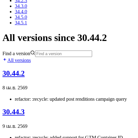
34.2.3
34.3.0
34.4.0
34.5.0
34.5.1
All versions since 30.44.2
Find a version
All versions
30.44.2
8 เม.ย. 2569
refactor: :recycle: updated post renditions campaign query
30.44.3
9 เม.ย. 2569
refactor: :recycle: added support for GTM Container ID