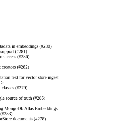
metadata in embeddings (#280)
 support (#281)
tore access (#286)
nt creators (#282)
tation text for vector store ingest
IDs
 classes (#279)
ngle source of truth (#285)
Using MongoDb Atlas Embeddings
 (#283)
torStore documents (#278)