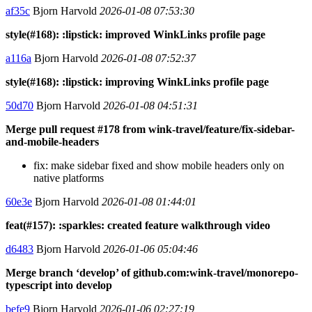
af35c
Bjorn Harvold
2026-01-08 07:53:30
style(#168): :lipstick: improved WinkLinks profile page
a116a
Bjorn Harvold
2026-01-08 07:52:37
style(#168): :lipstick: improving WinkLinks profile page
50d70
Bjorn Harvold
2026-01-08 04:51:31
Merge pull request #178 from wink-travel/feature/fix-sidebar-
and-mobile-headers
fix: make sidebar fixed and show mobile headers only on
native platforms
60e3e
Bjorn Harvold
2026-01-08 01:44:01
feat(#157): :sparkles: created feature walkthrough video
d6483
Bjorn Harvold
2026-01-06 05:04:46
Merge branch ‘develop’ of github.com:wink-travel/monorepo-
typescript into develop
befe9
Bjorn Harvold
2026-01-06 02:27:19