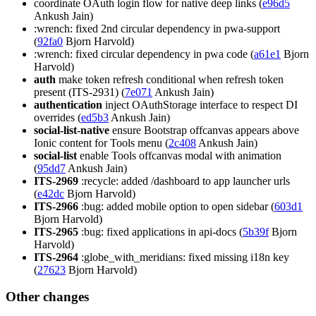
coordinate OAuth login flow for native deep links (
e96d5
Ankush Jain)
:wrench: fixed 2nd circular dependency in pwa-support
(
92fa0
Bjorn Harvold)
:wrench: fixed circular dependency in pwa code (
a61e1
Bjorn
Harvold)
auth
make token refresh conditional when refresh token
present (ITS-2931) (
7e071
Ankush Jain)
authentication
inject OAuthStorage interface to respect DI
overrides (
ed5b3
Ankush Jain)
social-list-native
ensure Bootstrap offcanvas appears above
Ionic content for Tools menu (
2c408
Ankush Jain)
social-list
enable Tools offcanvas modal with animation
(
95dd7
Ankush Jain)
ITS-2969
:recycle: added /dashboard to app launcher urls
(
e42dc
Bjorn Harvold)
ITS-2966
:bug: added mobile option to open sidebar (
603d1
Bjorn Harvold)
ITS-2965
:bug: fixed applications in api-docs (
5b39f
Bjorn
Harvold)
ITS-2964
:globe_with_meridians: fixed missing i18n key
(
27623
Bjorn Harvold)
Other changes