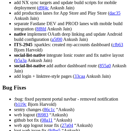
add NX sync targets and update build scripts for mobile
deployment (
d9f4c
Ankush Jain)
add production lanes for App Store and Play Store (
dac35
Ankush Jain)
separate Fastlane DEV and PROD lanes with mobile build
integration (
8f8fd
Ankush Jain)
native
implement OAuth deep linking and update Android
build configuration (
a5f00
Ankush Jain)
ITS-2945
:sparkles: created my-accounts dashboard (
cfb63
Bjorn Harvold)
social-list-native
integrate Ionic router and fix native layout
(
b5a3a
Ankush Jain)
social-list-native
add author dashboard route (
855a0
Ankush
Jain)
add login + linktree-style pages (
33caa
Ankush Jain)
Bug Fixes
:bug: fixed payment portal navbar - removed notification
(
b119c
Bjorn Harvold)
sentry changes (
86c1c
“Ankush)
web logout (
f6983
“Ankush)
github bot fix (
08a11
“Ankush)
web app logout issue fix (
27a04
“Ankush)
lout web issue fix (
8dbe5
“Ankush)