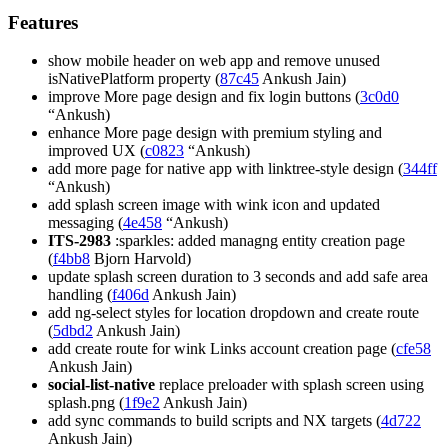
Features
show mobile header on web app and remove unused
isNativePlatform property (
87c45
Ankush Jain)
improve More page design and fix login buttons (
3c0d0
“Ankush)
enhance More page design with premium styling and
improved UX (
c0823
“Ankush)
add more page for native app with linktree-style design (
344ff
“Ankush)
add splash screen image with wink icon and updated
messaging (
4e458
“Ankush)
ITS-2983
:sparkles: added managng entity creation page
(
f4bb8
Bjorn Harvold)
update splash screen duration to 3 seconds and add safe area
handling (
f406d
Ankush Jain)
add ng-select styles for location dropdown and create route
(
5dbd2
Ankush Jain)
add create route for wink Links account creation page (
cfe58
Ankush Jain)
social-list-native
replace preloader with splash screen using
splash.png (
1f9e2
Ankush Jain)
add sync commands to build scripts and NX targets (
4d722
Ankush Jain)