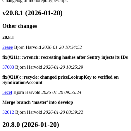
Changelog of monorepo-typescript.
v20.8.1 (2026-01-20)
Other changes
20.8.1
2eaee
Bjorn Harvold
2026-01-20 10:34:52
fix(#211): :wrench: recreating hashes after Sentry injects its IDs
37603
Bjorn Harvold
2026-01-20 10:25:29
fix(#210): :recycle: changed priceLookupKey to verified on
SyndicationAccount
5ecef
Bjorn Harvold
2026-01-20 09:55:24
Merge branch ‘master’ into develop
32612
Bjorn Harvold
2026-01-20 08:39:22
20.8.0 (2026-01-20)