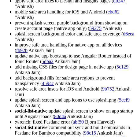
apply safe area fixes to Design and Insights pages (
db247
“Ankush)
mobile safe area handling for iOS and Android (
ebd62
“Ankush)
prevent splash screen purple background from showing on
create account page (native app only) (
59275
“Ankush)
splash screen background color and safe area coverage (
d6eea
“Ankush)
improve safe area handling for native app on all devices
(
fb92b
Ankush Jain)
update native app bootstrap to use Angular Router instead of
Ionic Router (
5dba2
Ankush Jain)
add missing CSS files for design page in native app (
5c129
Ankush Jain)
add background fills for safe area regions to prevent
transparency (
4594c
Ankush Jain)
resolve safe area insets for iOS and Android (
9b752
Ankush
Jain)
update splash screen and app icons to use splash.png (
5cef9
Ankush Jain)
social-list-native
update splash screen to show on app startup
until Angular loads (
80d4a
Ankush Jain)
:wrench: fixed Fastlane error (
abf50
Bjorn Harvold)
social-list-native
comment out sync and build commands in
Fastlane for Bamboo compatibility (
98c15
Ankush Jain)