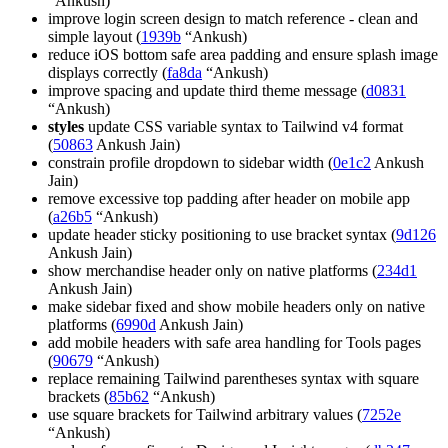
“Ankush)
improve login screen design to match reference - clean and
simple layout (
1939b
“Ankush)
reduce iOS bottom safe area padding and ensure splash image
displays correctly (
fa8da
“Ankush)
improve spacing and update third theme message (
d0831
“Ankush)
styles
update CSS variable syntax to Tailwind v4 format
(
50863
Ankush Jain)
constrain profile dropdown to sidebar width (
0e1c2
Ankush
Jain)
remove excessive top padding after header on mobile app
(
a26b5
“Ankush)
update header sticky positioning to use bracket syntax (
9d126
Ankush Jain)
show merchandise header only on native platforms (
234d1
Ankush Jain)
make sidebar fixed and show mobile headers only on native
platforms (
6990d
Ankush Jain)
add mobile headers with safe area handling for Tools pages
(
90679
“Ankush)
replace remaining Tailwind parentheses syntax with square
brackets (
85b62
“Ankush)
use square brackets for Tailwind arbitrary values (
7252e
“Ankush)