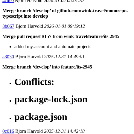
4c4c0
Bjorn Harvold
2026-01-02 05:01:37
Merge branch ‘develop’ of github.com:wink-travel/monorepo-
typescript into develop
8b067
Bjorn Harvold
2026-01-01 09:19:12
Merge pull request #157 from wink-travel/feature/its-2945
added my-account and automate projects
a8030
Bjorn Harvold
2025-12-31 14:49:01
Merge branch ‘develop’ into feature/its-2945
Conflicts:
package-lock.json
package.json
0c016
Bjorn Harvold
2025-12-31 14:42:18