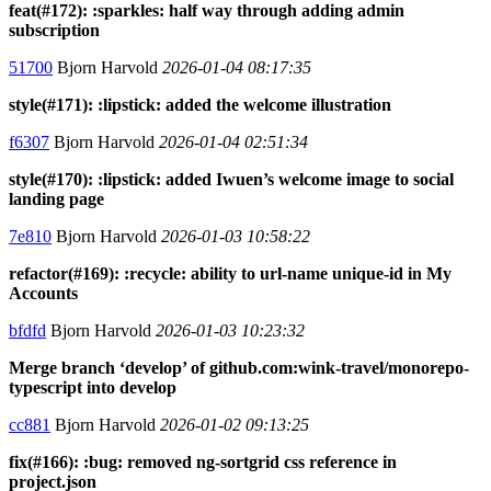
feat(#172): :sparkles: half way through adding admin
subscription
51700
Bjorn Harvold
2026-01-04 08:17:35
style(#171): :lipstick: added the welcome illustration
f6307
Bjorn Harvold
2026-01-04 02:51:34
style(#170): :lipstick: added Iwuen’s welcome image to social
landing page
7e810
Bjorn Harvold
2026-01-03 10:58:22
refactor(#169): :recycle: ability to url-name unique-id in My
Accounts
bfdfd
Bjorn Harvold
2026-01-03 10:23:32
Merge branch ‘develop’ of github.com:wink-travel/monorepo-
typescript into develop
cc881
Bjorn Harvold
2026-01-02 09:13:25
fix(#166): :bug: removed ng-sortgrid css reference in
project.json