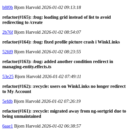
b8f0b
Bjorn Harvold
2026-01-02 09:13:18
refactor(#165): :bug: loading grid instead of list to avoid
redirecting to /create
2b76f
Bjorn Harvold
2026-01-02 08:54:07
refactor(#164): :bug: fixed profile picture crash i WinkLinks
52fd9
Bjorn Harvold
2026-01-02 08:23:55
refactor(#163): :bug: added another condition redirect in
managing-entity.effects.ts
53e25
Bjorn Harvold
2026-01-02 07:49:11
refactor(#162): :recycle: users on WinkLinks no longer redirect
to My Account
5efdb
Bjorn Harvold
2026-01-02 07:26:19
refactor(#161): :recycle: migrated away from ng-sortgrid due to
being unmaintained
6aae1
Bjorn Harvold
2026-01-02 06:38:57