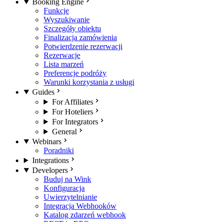
Booking Engine
Funkcje
Wyszukiwanie
Szczegóły obiektu
Finalizacja zamówienia
Potwierdzenie rezerwacji
Rezerwacje
Lista marzeń
Preferencje podróży
Warunki korzystania z usługi
Guides
For Affiliates
For Hoteliers
For Integrators
General
Webinars
Poradniki
Integrations
Developers
Buduj na Wink
Konfiguracja
Uwierzytelnianie
Integracja Webhooków
Katalog zdarzeń webhook