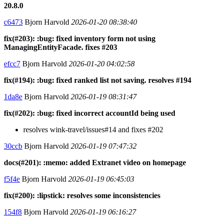
20.8.0
c6473
Bjorn Harvold
2026-01-20 08:38:40
fix(#203): :bug: fixed inventory form not using
ManagingEntityFacade. fixes #203
efcc7
Bjorn Harvold
2026-01-20 04:02:58
fix(#194): :bug: fixed ranked list not saving. resolves #194
1da8e
Bjorn Harvold
2026-01-19 08:31:47
fix(#202): :bug: fixed incorrect accountId being used
resolves wink-travel/issues#14 and fixes #202
30ccb
Bjorn Harvold
2026-01-19 07:47:32
docs(#201): :memo: added Extranet video on homepage
f5f4e
Bjorn Harvold
2026-01-19 06:45:03
fix(#200): :lipstick: resolves some inconsistencies
154f8
Bjorn Harvold
2026-01-19 06:16:27