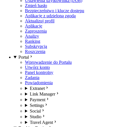
Ustawienia użytkownika (IAM)
Zmień hasło
Bezpieczeństwo i klucze dostępu
Aplikacje z udzieloną zgodą
Aktualizuj profil
Aplikacje
Zaproszenia
Analizy
Ranking
Subskrypcja
Roszczenia
Portal
Wprowadzenie do Portalu
Utwórz konto
Panel kontrolny
Zadania
Powiadomienia
Extranet
Link Manager
Payment
Settings
Social
Studio
Travel Agent