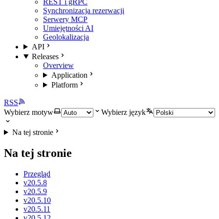
REST i gRPC
Synchronizacja rezerwacji
Serwery MCP
Umiejętności AI
Geolokalizacja
API
Releases
Overview
Application
Platform
RSS
Wybierz motyw
Wybierz język
Na tej stronie
Na tej stronie
Przegląd
v20.5.8
v20.5.9
v20.5.10
v20.5.11
v20.5.12