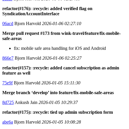
refactor(#176): :recycle: added verified flag on
SyndicationAccountInterface
06acd
Bjorn Harvold
2026-01-06 02:27:10
Merge pull request #173 from wink-travel/feature/fix-mobile-
safe-areas
fix: mobile safe area handling for iOS and Android
866e7
Bjorn Harvold
2026-01-06 02:25:27
refactor(#157): :recycle: added cancel subscription as admin
feature as well
75e9f
Bjorn Harvold
2026-01-05 15:11:30
Merge branch ‘develop’ into feature/fix-mobile-safe-areas
8d725
Ankush Jain
2026-01-05 10:29:37
refactor(#175): :recycle: tied up admin subscription form
abe6a
Bjorn Harvold
2026-01-05 10:08:28