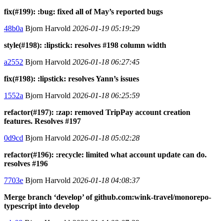
fix(#199): :bug: fixed all of May’s reported bugs
48b0a
Bjorn Harvold
2026-01-19 05:19:29
style(#198): :lipstick: resolves #198 column width
a2552
Bjorn Harvold
2026-01-18 06:27:45
fix(#198): :lipstick: resolves Yann’s issues
1552a
Bjorn Harvold
2026-01-18 06:25:59
refactor(#197): :zap: removed TripPay account creation
features. Resolves #197
0d9cd
Bjorn Harvold
2026-01-18 05:02:28
refactor(#196): :recycle: limited what account update can do.
resolves #196
7703e
Bjorn Harvold
2026-01-18 04:08:37
Merge branch ‘develop’ of github.com:wink-travel/monorepo-
typescript into develop