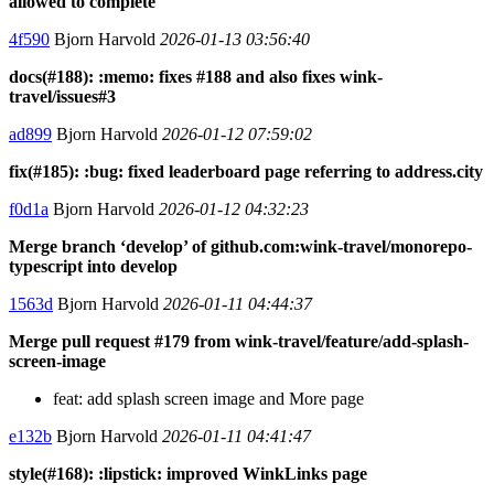
allowed to complete
4f590
Bjorn Harvold
2026-01-13 03:56:40
docs(#188): :memo: fixes #188 and also fixes wink-
travel/issues#3
ad899
Bjorn Harvold
2026-01-12 07:59:02
fix(#185): :bug: fixed leaderboard page referring to address.city
f0d1a
Bjorn Harvold
2026-01-12 04:32:23
Merge branch ‘develop’ of github.com:wink-travel/monorepo-
typescript into develop
1563d
Bjorn Harvold
2026-01-11 04:44:37
Merge pull request #179 from wink-travel/feature/add-splash-
screen-image
feat: add splash screen image and More page
e132b
Bjorn Harvold
2026-01-11 04:41:47
style(#168): :lipstick: improved WinkLinks page