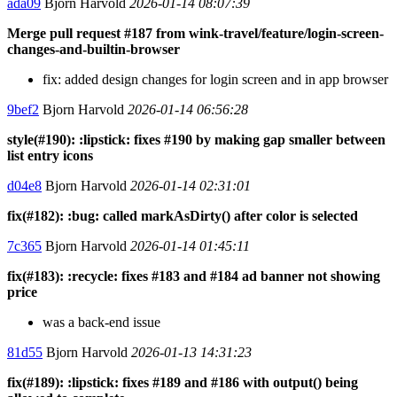
ada09
Bjorn Harvold
2026-01-14 08:07:39
Merge pull request #187 from wink-travel/feature/login-screen-
changes-and-builtin-browser
fix: added design changes for login screen and in app browser
9bef2
Bjorn Harvold
2026-01-14 06:56:28
style(#190): :lipstick: fixes #190 by making gap smaller between
list entry icons
d04e8
Bjorn Harvold
2026-01-14 02:31:01
fix(#182): :bug: called markAsDirty() after color is selected
7c365
Bjorn Harvold
2026-01-14 01:45:11
fix(#183): :recycle: fixes #183 and #184 ad banner not showing
price
was a back-end issue
81d55
Bjorn Harvold
2026-01-13 14:31:23
fix(#189): :lipstick: fixes #189 and #186 with output() being