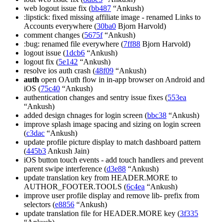
web logout issue fix (
bb487
“Ankush)
:lipstick: fixed missing affiliate image - renamed Links to
Accounts everywhere (
30ba0
Bjorn Harvold)
comment changes (
5675f
“Ankush)
:bug: renamed file everywhere (
7ff88
Bjorn Harvold)
logout issue (
1dcb6
“Ankush)
logout fix (
5e142
“Ankush)
resolve ios auth crash (
48f09
“Ankush)
auth
open OAuth flow in in-app browser on Android and
iOS (
75c40
“Ankush)
authentication changes and sentry issue fixes (
553ea
“Ankush)
added design chnages for login screen (
bbc38
“Ankush)
improve splash image spacing and sizing on login screen
(
c3dac
“Ankush)
update profile picture display to match dashboard pattern
(
445b3
Ankush Jain)
iOS button touch events - add touch handlers and prevent
parent swipe interference (
d3e88
“Ankush)
update translation key from HEADER.MORE to
AUTHOR_FOOTER.TOOLS (
6c4ea
“Ankush)
improve user profile display and remove lib- prefix from
selectors (
e8856
“Ankush)
update translation file for HEADER.MORE key (
3f335