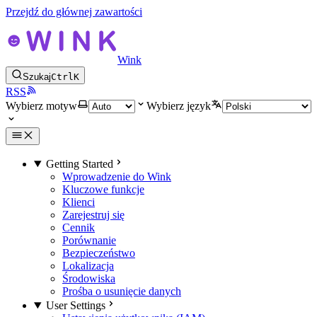
Przejdź do głównej zawartości
Wink
Szukaj
Ctrl
K
RSS
Wybierz motyw
Wybierz język
Getting Started
Wprowadzenie do Wink
Kluczowe funkcje
Klienci
Zarejestruj się
Cennik
Porównanie
Bezpieczeństwo
Lokalizacja
Środowiska
Prośba o usunięcie danych
User Settings