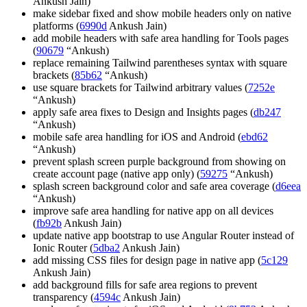
Ankush Jain)
make sidebar fixed and show mobile headers only on native
platforms (
6990d
Ankush Jain)
add mobile headers with safe area handling for Tools pages
(
90679
“Ankush)
replace remaining Tailwind parentheses syntax with square
brackets (
85b62
“Ankush)
use square brackets for Tailwind arbitrary values (
7252e
“Ankush)
apply safe area fixes to Design and Insights pages (
db247
“Ankush)
mobile safe area handling for iOS and Android (
ebd62
“Ankush)
prevent splash screen purple background from showing on
create account page (native app only) (
59275
“Ankush)
splash screen background color and safe area coverage (
d6eea
“Ankush)
improve safe area handling for native app on all devices
(
fb92b
Ankush Jain)
update native app bootstrap to use Angular Router instead of
Ionic Router (
5dba2
Ankush Jain)
add missing CSS files for design page in native app (
5c129
Ankush Jain)
add background fills for safe area regions to prevent
transparency (
4594c
Ankush Jain)