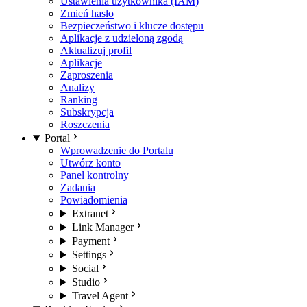
Ustawienia użytkownika (IAM)
Zmień hasło
Bezpieczeństwo i klucze dostępu
Aplikacje z udzieloną zgodą
Aktualizuj profil
Aplikacje
Zaproszenia
Analizy
Ranking
Subskrypcja
Roszczenia
Portal
Wprowadzenie do Portalu
Utwórz konto
Panel kontrolny
Zadania
Powiadomienia
Extranet
Link Manager
Payment
Settings
Social
Studio
Travel Agent