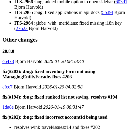
ITS-2966
:bug: added mobile option to open sidebar (
603d1
Bjorn Harvold)
ITS-2965
:bug: fixed applications in api-docs (
5b39f
Bjorn
Harvold)
ITS-2964
:globe_with_meridians: fixed missing i18n key
(
27623
Bjorn Harvold)
Other changes
20.8.0
c6473
Bjorn Harvold
2026-01-20 08:38:40
fix(#203): :bug: fixed inventory form not using
ManagingEntityFacade. fixes #203
efcc7
Bjorn Harvold
2026-01-20 04:02:58
fix(#194): :bug: fixed ranked list not saving. resolves #194
1da8e
Bjorn Harvold
2026-01-19 08:31:47
fix(#202): :bug: fixed incorrect accountId being used
resolves wink-travel/issues#14 and fixes #202