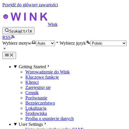
Przejdź do głównej zawartości
Wink
Szukaj
Ctrl
K
RSS
Wybierz motyw
Wybierz język
Getting Started
Wprowadzenie do Wink
Kluczowe funkcje
Klienci
Zarejestruj się
Cennik
Porównanie
Bezpieczeństwo
Lokalizacja
Środowiska
Prośba o usunięcie danych
User Settings