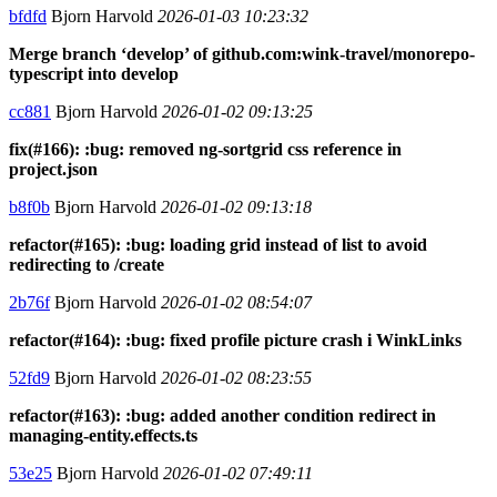
bfdfd
Bjorn Harvold
2026-01-03 10:23:32
Merge branch ‘develop’ of github.com:wink-travel/monorepo-
typescript into develop
cc881
Bjorn Harvold
2026-01-02 09:13:25
fix(#166): :bug: removed ng-sortgrid css reference in
project.json
b8f0b
Bjorn Harvold
2026-01-02 09:13:18
refactor(#165): :bug: loading grid instead of list to avoid
redirecting to /create
2b76f
Bjorn Harvold
2026-01-02 08:54:07
refactor(#164): :bug: fixed profile picture crash i WinkLinks
52fd9
Bjorn Harvold
2026-01-02 08:23:55
refactor(#163): :bug: added another condition redirect in
managing-entity.effects.ts
53e25
Bjorn Harvold
2026-01-02 07:49:11