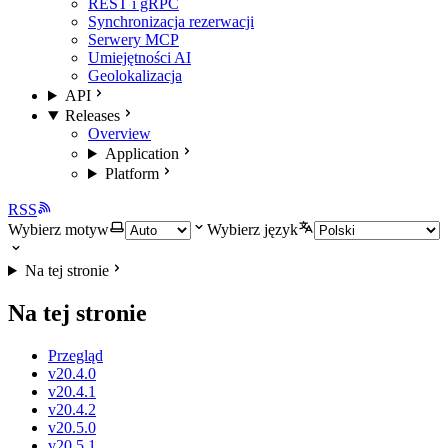
REST i gRPC
Synchronizacja rezerwacji
Serwery MCP
Umiejętności AI
Geolokalizacja
API
Releases
Overview
Application
Platform
RSS
Wybierz motyw
Wybierz język
Na tej stronie
Na tej stronie
Przegląd
v20.4.0
v20.4.1
v20.4.2
v20.5.0
v20.5.1