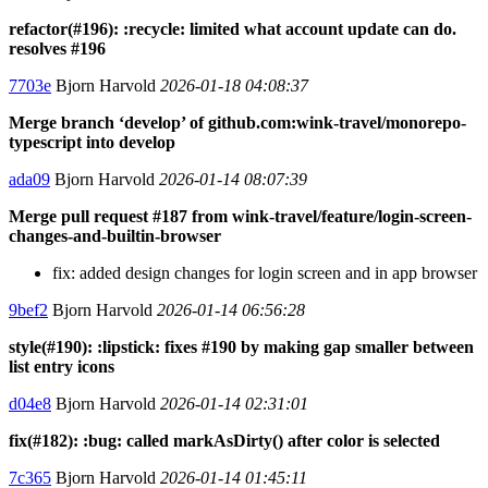
refactor(#196): :recycle: limited what account update can do.
resolves #196
7703e
Bjorn Harvold
2026-01-18 04:08:37
Merge branch ‘develop’ of github.com:wink-travel/monorepo-
typescript into develop
ada09
Bjorn Harvold
2026-01-14 08:07:39
Merge pull request #187 from wink-travel/feature/login-screen-
changes-and-builtin-browser
fix: added design changes for login screen and in app browser
9bef2
Bjorn Harvold
2026-01-14 06:56:28
style(#190): :lipstick: fixes #190 by making gap smaller between
list entry icons
d04e8
Bjorn Harvold
2026-01-14 02:31:01
fix(#182): :bug: called markAsDirty() after color is selected
7c365
Bjorn Harvold
2026-01-14 01:45:11