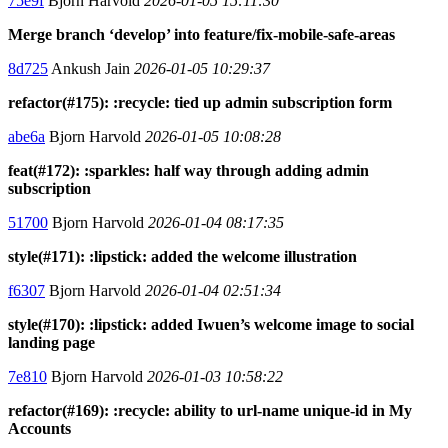
75e9f
Bjorn Harvold
2026-01-05 15:11:30
Merge branch ‘develop’ into feature/fix-mobile-safe-areas
8d725
Ankush Jain
2026-01-05 10:29:37
refactor(#175): :recycle: tied up admin subscription form
abe6a
Bjorn Harvold
2026-01-05 10:08:28
feat(#172): :sparkles: half way through adding admin
subscription
51700
Bjorn Harvold
2026-01-04 08:17:35
style(#171): :lipstick: added the welcome illustration
f6307
Bjorn Harvold
2026-01-04 02:51:34
style(#170): :lipstick: added Iwuen’s welcome image to social
landing page
7e810
Bjorn Harvold
2026-01-03 10:58:22
refactor(#169): :recycle: ability to url-name unique-id in My
Accounts