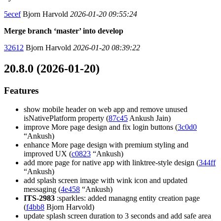
5ecef
Bjorn Harvold
2026-01-20 09:55:24
Merge branch ‘master’ into develop
32612
Bjorn Harvold
2026-01-20 08:39:22
20.8.0 (2026-01-20)
Features
show mobile header on web app and remove unused
isNativePlatform property (
87c45
Ankush Jain)
improve More page design and fix login buttons (
3c0d0
“Ankush)
enhance More page design with premium styling and
improved UX (
c0823
“Ankush)
add more page for native app with linktree-style design (
344ff
“Ankush)
add splash screen image with wink icon and updated
messaging (
4e458
“Ankush)
ITS-2983
:sparkles: added managng entity creation page
(
f4bb8
Bjorn Harvold)
update splash screen duration to 3 seconds and add safe area