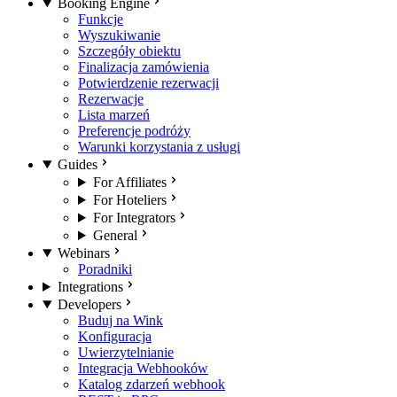
Booking Engine
Funkcje
Wyszukiwanie
Szczegóły obiektu
Finalizacja zamówienia
Potwierdzenie rezerwacji
Rezerwacje
Lista marzeń
Preferencje podróży
Warunki korzystania z usługi
Guides
For Affiliates
For Hoteliers
For Integrators
General
Webinars
Poradniki
Integrations
Developers
Buduj na Wink
Konfiguracja
Uwierzytelnianie
Integracja Webhooków
Katalog zdarzeń webhook