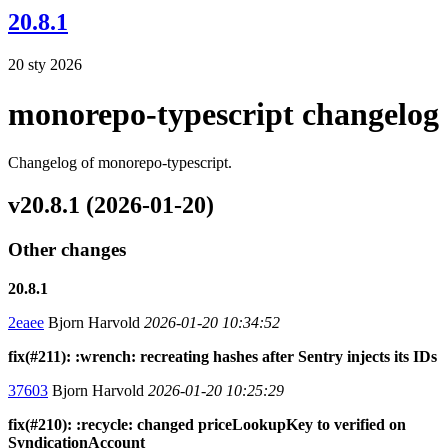
20.8.1
20 sty 2026
monorepo-typescript changelog
Changelog of monorepo-typescript.
v20.8.1 (2026-01-20)
Other changes
20.8.1
2eaee
Bjorn Harvold
2026-01-20 10:34:52
fix(#211): :wrench: recreating hashes after Sentry injects its IDs
37603
Bjorn Harvold
2026-01-20 10:25:29
fix(#210): :recycle: changed priceLookupKey to verified on
SyndicationAccount