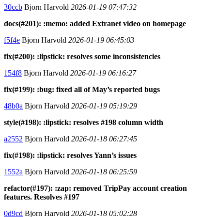
30ccb
Bjorn Harvold
2026-01-19 07:47:32
docs(#201): :memo: added Extranet video on homepage
f5f4e
Bjorn Harvold
2026-01-19 06:45:03
fix(#200): :lipstick: resolves some inconsistencies
154f8
Bjorn Harvold
2026-01-19 06:16:27
fix(#199): :bug: fixed all of May’s reported bugs
48b0a
Bjorn Harvold
2026-01-19 05:19:29
style(#198): :lipstick: resolves #198 column width
a2552
Bjorn Harvold
2026-01-18 06:27:45
fix(#198): :lipstick: resolves Yann’s issues
1552a
Bjorn Harvold
2026-01-18 06:25:59
refactor(#197): :zap: removed TripPay account creation
features. Resolves #197
0d9cd
Bjorn Harvold
2026-01-18 05:02:28