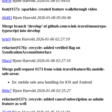
60e3e
Bjorn Harvold
2026-01-08 01:44:01
feat(#157): :sparkles: created feature walkthrough video
d6483
Bjorn Harvold
2026-01-06 05:04:46
Merge branch ‘develop’ of github.com:wink-travel/monorepo-
typescript into develop
befe9
Bjorn Harvold
2026-01-06 02:27:19
refactor(#176): :recycle: added verified flag on
SyndicationAccountInterface
06acd
Bjorn Harvold
2026-01-06 02:27:10
Merge pull request #173 from wink-travel/feature/fix-mobile-
safe-areas
fix: mobile safe area handling for iOS and Android
866e7
Bjorn Harvold
2026-01-06 02:25:27
refactor(#157): :recycle: added cancel subscription as admin
feature as well