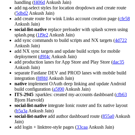
handling (
f406d
Ankush Jain)
add ng-select styles for location dropdown and create route
(
5dbd2
Ankush Jain)
add create route for wink Links account creation page (
cfe58
Ankush Jain)
social-list-native
replace preloader with splash screen using
splash.png (
1f9e2
Ankush Jain)
add sync commands to build scripts and NX targets (
4d722
Ankush Jain)
add NX sync targets and update build scripts for mobile
deployment (
d9f4c
Ankush Jain)
add production lanes for App Store and Play Store (
dac35
Ankush Jain)
separate Fastlane DEV and PROD lanes with mobile build
integration (
8f8fd
Ankush Jain)
native
implement OAuth deep linking and update Android
build configuration (
a5f00
Ankush Jain)
ITS-2945
:sparkles: created my-accounts dashboard (
cfb63
Bjorn Harvold)
social-list-native
integrate Ionic router and fix native layout
(
b5a3a
Ankush Jain)
social-list-native
add author dashboard route (
855a0
Ankush
Jain)
add login + linktree-style pages (
33caa
Ankush Jain)