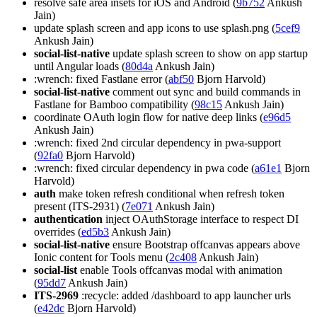
resolve safe area insets for iOS and Android (
9b752
Ankush
Jain)
update splash screen and app icons to use splash.png (
5cef9
Ankush Jain)
social-list-native
update splash screen to show on app startup
until Angular loads (
80d4a
Ankush Jain)
:wrench: fixed Fastlane error (
abf50
Bjorn Harvold)
social-list-native
comment out sync and build commands in
Fastlane for Bamboo compatibility (
98c15
Ankush Jain)
coordinate OAuth login flow for native deep links (
e96d5
Ankush Jain)
:wrench: fixed 2nd circular dependency in pwa-support
(
92fa0
Bjorn Harvold)
:wrench: fixed circular dependency in pwa code (
a61e1
Bjorn
Harvold)
auth
make token refresh conditional when refresh token
present (ITS-2931) (
7e071
Ankush Jain)
authentication
inject OAuthStorage interface to respect DI
overrides (
ed5b3
Ankush Jain)
social-list-native
ensure Bootstrap offcanvas appears above
Ionic content for Tools menu (
2c408
Ankush Jain)
social-list
enable Tools offcanvas modal with animation
(
95dd7
Ankush Jain)
ITS-2969
:recycle: added /dashboard to app launcher urls
(
e42dc
Bjorn Harvold)