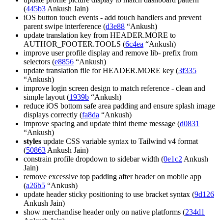
(
445b3
Ankush Jain)
iOS button touch events - add touch handlers and prevent
parent swipe interference (
d3e88
“Ankush)
update translation key from HEADER.MORE to
AUTHOR_FOOTER.TOOLS (
6c4ea
“Ankush)
improve user profile display and remove lib- prefix from
selectors (
e8856
“Ankush)
update translation file for HEADER.MORE key (
3f335
“Ankush)
improve login screen design to match reference - clean and
simple layout (
1939b
“Ankush)
reduce iOS bottom safe area padding and ensure splash image
displays correctly (
fa8da
“Ankush)
improve spacing and update third theme message (
d0831
“Ankush)
styles
update CSS variable syntax to Tailwind v4 format
(
50863
Ankush Jain)
constrain profile dropdown to sidebar width (
0e1c2
Ankush
Jain)
remove excessive top padding after header on mobile app
(
a26b5
“Ankush)
update header sticky positioning to use bracket syntax (
9d126
Ankush Jain)
show merchandise header only on native platforms (
234d1