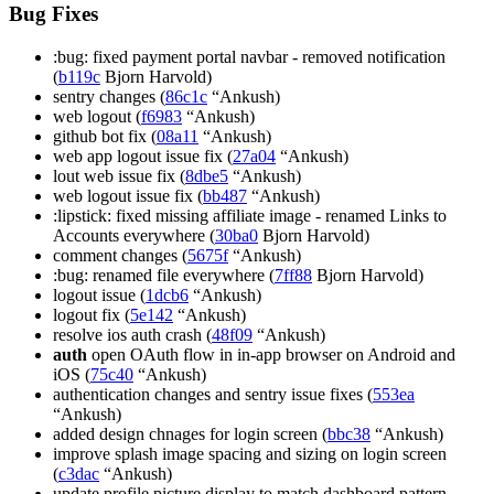
Bug Fixes
:bug: fixed payment portal navbar - removed notification
(
b119c
Bjorn Harvold)
sentry changes (
86c1c
“Ankush)
web logout (
f6983
“Ankush)
github bot fix (
08a11
“Ankush)
web app logout issue fix (
27a04
“Ankush)
lout web issue fix (
8dbe5
“Ankush)
web logout issue fix (
bb487
“Ankush)
:lipstick: fixed missing affiliate image - renamed Links to
Accounts everywhere (
30ba0
Bjorn Harvold)
comment changes (
5675f
“Ankush)
:bug: renamed file everywhere (
7ff88
Bjorn Harvold)
logout issue (
1dcb6
“Ankush)
logout fix (
5e142
“Ankush)
resolve ios auth crash (
48f09
“Ankush)
auth
open OAuth flow in in-app browser on Android and
iOS (
75c40
“Ankush)
authentication changes and sentry issue fixes (
553ea
“Ankush)
added design chnages for login screen (
bbc38
“Ankush)
improve splash image spacing and sizing on login screen
(
c3dac
“Ankush)
update profile picture display to match dashboard pattern