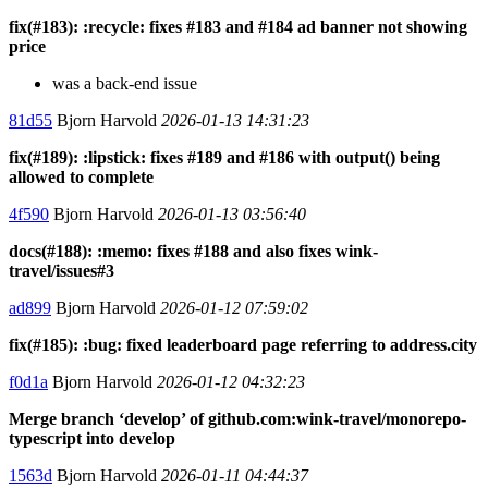
fix(#183): :recycle: fixes #183 and #184 ad banner not showing
price
was a back-end issue
81d55
Bjorn Harvold
2026-01-13 14:31:23
fix(#189): :lipstick: fixes #189 and #186 with output() being
allowed to complete
4f590
Bjorn Harvold
2026-01-13 03:56:40
docs(#188): :memo: fixes #188 and also fixes wink-
travel/issues#3
ad899
Bjorn Harvold
2026-01-12 07:59:02
fix(#185): :bug: fixed leaderboard page referring to address.city
f0d1a
Bjorn Harvold
2026-01-12 04:32:23
Merge branch ‘develop’ of github.com:wink-travel/monorepo-
typescript into develop
1563d
Bjorn Harvold
2026-01-11 04:44:37