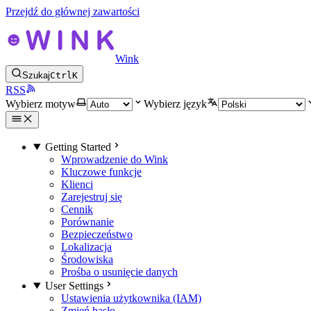
Przejdź do głównej zawartości
Wink
Szukaj
Ctrl
K
RSS
Wybierz motyw
Wybierz język
Getting Started
Wprowadzenie do Wink
Kluczowe funkcje
Klienci
Zarejestruj się
Cennik
Porównanie
Bezpieczeństwo
Lokalizacja
Środowiska
Prośba o usunięcie danych
User Settings
Ustawienia użytkownika (IAM)
Zmień hasło