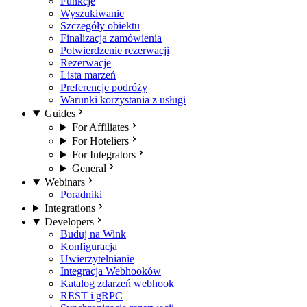
Funkcje
Wyszukiwanie
Szczegóły obiektu
Finalizacja zamówienia
Potwierdzenie rezerwacji
Rezerwacje
Lista marzeń
Preferencje podróży
Warunki korzystania z usługi
Guides
For Affiliates
For Hoteliers
For Integrators
General
Webinars
Poradniki
Integrations
Developers
Buduj na Wink
Konfiguracja
Uwierzytelnianie
Integracja Webhooków
Katalog zdarzeń webhook
REST i gRPC