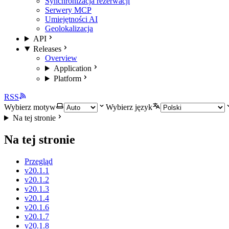
Synchronizacja rezerwacji
Serwery MCP
Umiejętności AI
Geolokalizacja
API
Releases
Overview
Application
Platform
RSS
Wybierz motyw
Wybierz język
Na tej stronie
Na tej stronie
Przegląd
v20.1.1
v20.1.2
v20.1.3
v20.1.4
v20.1.6
v20.1.7
v20.1.8