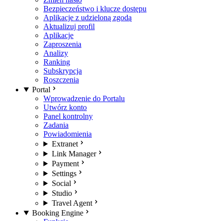
Bezpieczeństwo i klucze dostępu
Aplikacje z udzieloną zgodą
Aktualizuj profil
Aplikacje
Zaproszenia
Analizy
Ranking
Subskrypcja
Roszczenia
Portal
Wprowadzenie do Portalu
Utwórz konto
Panel kontrolny
Zadania
Powiadomienia
Extranet
Link Manager
Payment
Settings
Social
Studio
Travel Agent
Booking Engine