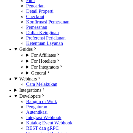
Fitur
Pencarian
Detail Properti
Checkout
Konfirmasi Pemesanan
Pemesanan
Daftar Keinginan
Preferensi Perjalanan
Ketentuan Layanan
Guides
For Affiliates
For Hoteliers
For Integrators
General
Webinars
Cara Melakukan
Integrations
Developers
Bangun di Wink
Pengaturan
Autentikasi
Integrasi Webhook
Katalog Event Webhook
REST dan gRPC