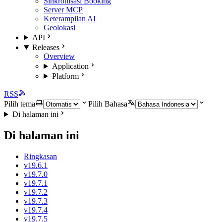
Sinkronisasi Booking
Server MCP
Keterampilan AI
Geolokasi
API
Releases
Overview
Application
Platform
RSS
Pilih tema
Pilih Bahasa
Di halaman ini
Di halaman ini
Ringkasan
v19.6.1
v19.7.0
v19.7.1
v19.7.2
v19.7.3
v19.7.4
v19.7.5