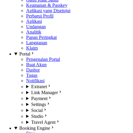
Keamanan & Passkey
Aplikasi yang Disetujui
Perbarui Profil
Aplikasi
Undangan
Analitik
Papan Peringkat
Langganan
Klaim
Portal
Pengenalan Portal
Buat Akun
Dasbor
Tugas
Notifikasi
Extranet
Link Manager
Payment
Settings
Social
Studio
Travel Agent
Booking Engine