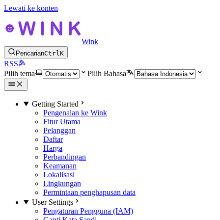
Lewati ke konten
Wink
Pencarian
Ctrl
K
RSS
Pilih tema
Pilih Bahasa
Getting Started
Pengenalan ke Wink
Fitur Utama
Pelanggan
Daftar
Harga
Perbandingan
Keamanan
Lokalisasi
Lingkungan
Permintaan penghapusan data
User Settings
Pengaturan Pengguna (IAM)
Ganti Kata Sandi