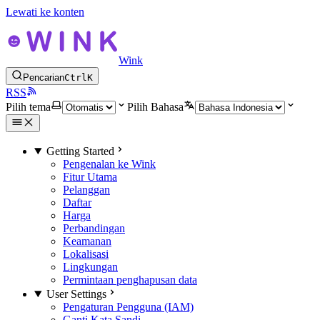
Lewati ke konten
Wink
Pencarian
Ctrl
K
RSS
Pilih tema
Pilih Bahasa
Getting Started
Pengenalan ke Wink
Fitur Utama
Pelanggan
Daftar
Harga
Perbandingan
Keamanan
Lokalisasi
Lingkungan
Permintaan penghapusan data
User Settings
Pengaturan Pengguna (IAM)
Ganti Kata Sandi