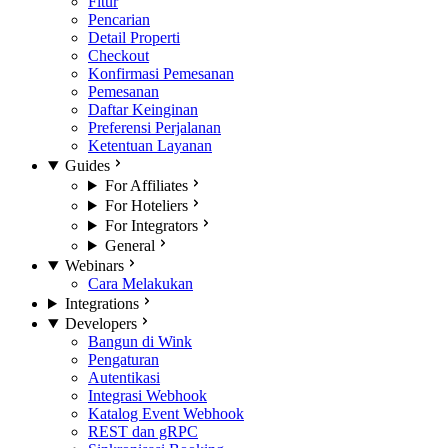
Fitur
Pencarian
Detail Properti
Checkout
Konfirmasi Pemesanan
Pemesanan
Daftar Keinginan
Preferensi Perjalanan
Ketentuan Layanan
Guides
For Affiliates
For Hoteliers
For Integrators
General
Webinars
Cara Melakukan
Integrations
Developers
Bangun di Wink
Pengaturan
Autentikasi
Integrasi Webhook
Katalog Event Webhook
REST dan gRPC