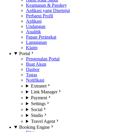
Keamanan & Passkey
Aplikasi yang Disetujui
Perbarui Profil
Aplikasi
Undangan
Analitik
Papan Peringkat
Langganan
Klaim
Portal
Pengenalan Portal
Buat Akun
Dasbor
Tugas
Notifikasi
Extranet
Link Manager
Payment
Settings
Social
Studio
Travel Agent
Booking Engine