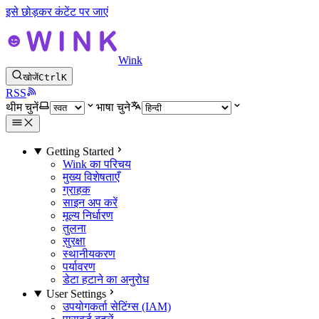
इसे छोड़कर कंटेंट पर जाएं
Wink
खोजें
Ctrl
K
RSS
थीम चुनें
भाषा चुने
Getting Started
Wink का परिचय
मुख्य विशेषताएँ
ग्राहक
साइन अप करें
मूल्य निर्धारण
तुलना
सुरक्षा
स्थानीयकरण
पर्यावरण
डेटा हटाने का अनुरोध
User Settings
उपयोगकर्ता सेटिंग्स (IAM)