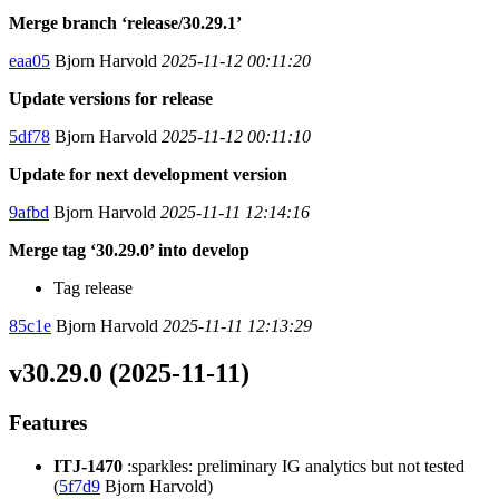
Merge branch ‘release/30.29.1’
eaa05
Bjorn Harvold
2025-11-12 00:11:20
Update versions for release
5df78
Bjorn Harvold
2025-11-12 00:11:10
Update for next development version
9afbd
Bjorn Harvold
2025-11-11 12:14:16
Merge tag ‘30.29.0’ into develop
Tag release
85c1e
Bjorn Harvold
2025-11-11 12:13:29
v30.29.0 (2025-11-11)
Features
ITJ-1470
:sparkles: preliminary IG analytics but not tested
(
5f7d9
Bjorn Harvold)