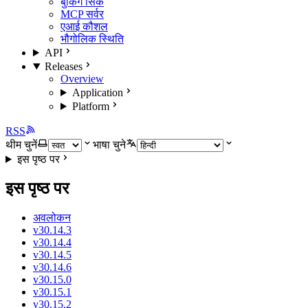
बुकिंग सिंक
MCP सर्वर
एआई कौशल
भौगोलिक स्थिति
API
Releases
Overview
Application
Platform
RSS
थीम चुनें
भाषा चुने
इस पृष्ठ पर
इस पृष्ठ पर
अवलोकन
v30.14.3
v30.14.4
v30.14.5
v30.14.6
v30.15.0
v30.15.1
v30.15.2