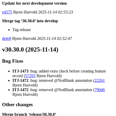
Update for next development version
e4575
Bjorn Harvold
2025-11-14 02:53:23
Merge tag ‘30.30.0’ into develop
Tag release
defe8
Bjorn Harvold
2025-11-14 02:52:47
v30.30.0 (2025-11-14)
Bug Fixes
ITJ-1473
:bug: added extra check before creating feature
record (
57293
Bjorn Harvold)
ITJ-1472
:bug: removed @NotBlank annotation (
222b1
Bjorn Harvold)
ITJ-1472
:bug: removed @NotBlank annotation (
790d6
Bjorn Harvold)
Other changes
Merge branch ‘release/30.30.0’