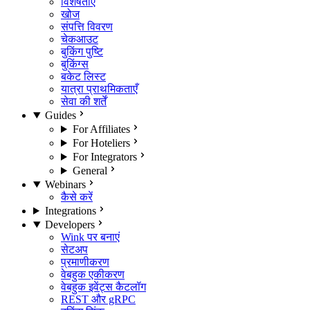
विशेषताएँ
खोज
संपत्ति विवरण
चेकआउट
बुकिंग पुष्टि
बुकिंग्स
बकेट लिस्ट
यात्रा प्राथमिकताएँ
सेवा की शर्तें
Guides
For Affiliates
For Hoteliers
For Integrators
General
Webinars
कैसे करें
Integrations
Developers
Wink पर बनाएं
सेटअप
प्रमाणीकरण
वेबहुक एकीकरण
वेबहुक इवेंट्स कैटलॉग
REST और gRPC