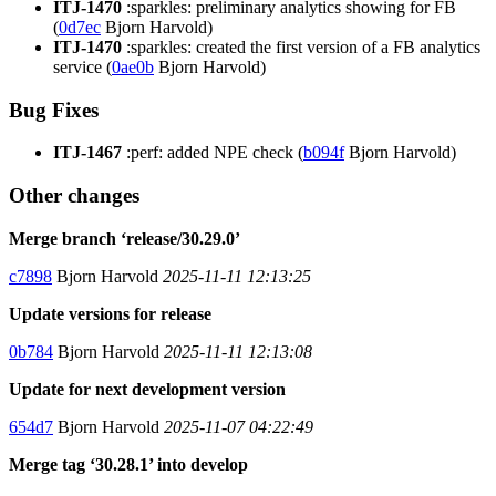
ITJ-1470
:sparkles: preliminary analytics showing for FB
(
0d7ec
Bjorn Harvold)
ITJ-1470
:sparkles: created the first version of a FB analytics
service (
0ae0b
Bjorn Harvold)
Bug Fixes
ITJ-1467
:perf: added NPE check (
b094f
Bjorn Harvold)
Other changes
Merge branch ‘release/30.29.0’
c7898
Bjorn Harvold
2025-11-11 12:13:25
Update versions for release
0b784
Bjorn Harvold
2025-11-11 12:13:08
Update for next development version
654d7
Bjorn Harvold
2025-11-07 04:22:49
Merge tag ‘30.28.1’ into develop