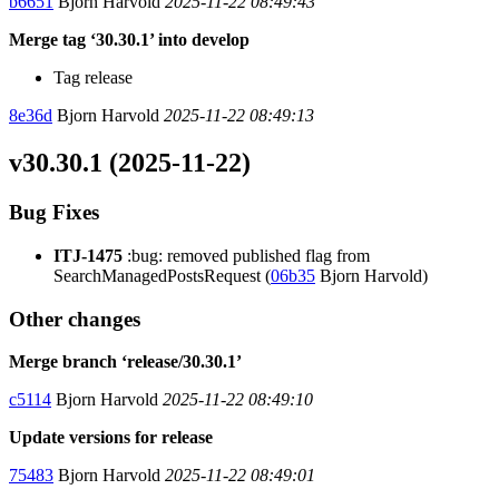
b6651
Bjorn Harvold
2025-11-22 08:49:43
Merge tag ‘30.30.1’ into develop
Tag release
8e36d
Bjorn Harvold
2025-11-22 08:49:13
v30.30.1 (2025-11-22)
Bug Fixes
ITJ-1475
:bug: removed published flag from
SearchManagedPostsRequest (
06b35
Bjorn Harvold)
Other changes
Merge branch ‘release/30.30.1’
c5114
Bjorn Harvold
2025-11-22 08:49:10
Update versions for release
75483
Bjorn Harvold
2025-11-22 08:49:01