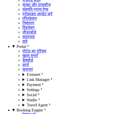
पासवर्ड बदलें
सुरक्षा और पासकीज़
सहमति प्राप्त ऐप्स
प्रोफ़ाइल अपडेट करें
एप्लिकेशन
निमंत्रण
विश्लेषण
लीडरबोर्ड
सदस्यता
दावे
Portal
पोर्टल का परिचय
खाता बनाएँ
डैशबोर्ड
कार्य
सूचनाएं
Extranet
Link Manager
Payment
Settings
Social
Studio
Travel Agent
Booking Engine