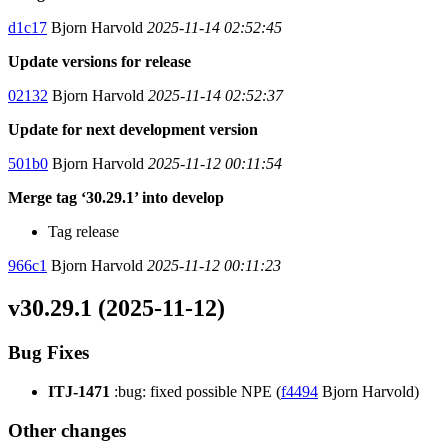
d1c17
Bjorn Harvold
2025-11-14 02:52:45
Update versions for release
02132
Bjorn Harvold
2025-11-14 02:52:37
Update for next development version
501b0
Bjorn Harvold
2025-11-12 00:11:54
Merge tag ‘30.29.1’ into develop
Tag release
966c1
Bjorn Harvold
2025-11-12 00:11:23
v30.29.1 (2025-11-12)
Bug Fixes
ITJ-1471
:bug: fixed possible NPE (
f4494
Bjorn Harvold)
Other changes