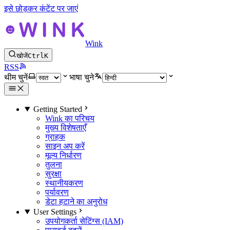
इसे छोड़कर कंटेंट पर जाएं
Wink
खोजें
Ctrl
K
RSS
थीम चुनें
भाषा चुने
Getting Started
Wink का परिचय
मुख्य विशेषताएँ
ग्राहक
साइन अप करें
मूल्य निर्धारण
तुलना
सुरक्षा
स्थानीयकरण
पर्यावरण
डेटा हटाने का अनुरोध
User Settings
उपयोगकर्ता सेटिंग्स (IAM)