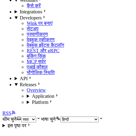
Webinars
कैसे करें
Integrations
Developers
Wink पर बनाएं
सेटअप
प्रमाणीकरण
वेबहुक एकीकरण
वेबहुक इवेंट्स कैटलॉग
REST और gRPC
बुकिंग सिंक
MCP सर्वर
एआई कौशल
भौगोलिक स्थिति
API
Releases
Overview
Application
Platform
RSS
थीम चुनें
भाषा चुने
इस पृष्ठ पर