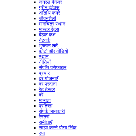
जनरल मैनेजर
ग्रीन इंडेक्स
अतिथि कमरे
जीवनशैली
मानचित्र स्थान
मास्टर रेट्स
बैठक कक्ष
नेटवर्क
भुगतान शर्तें
फ़ोटो और वीडियो
स्थान
नीतियाँ
संपत्ति प्रोफ़ाइल
प्रचार
दर योजनाएँ
दर प्रदाता
रेट टेस्टर
दरें
मान्यता
प्रतिष्ठा
संपर्क जानकारी
रेस्तरां
समीक्षाएँ
साझा करने योग्य लिंक
स्पा