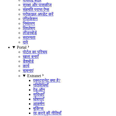
पासवर्ड बदलें
सुरक्षा और पासकीज़
सहमति प्राप्त ऐप्स
प्रोफ़ाइल अपडेट करें
एप्लिकेशन
निमंत्रण
विश्लेषण
लीडरबोर्ड
सदस्यता
दावे
Portal
पोर्टल का परिचय
खाता बनाएँ
डैशबोर्ड
कार्य
सूचनाएं
Extranet
एक्स्ट्रानेट क्या है?
गतिविधियाँ
ऐड-ऑन
सुविधाएँ
घोषणाएँ
आकर्षण
बुकिंग्स
रद्द करने की नीतियाँ