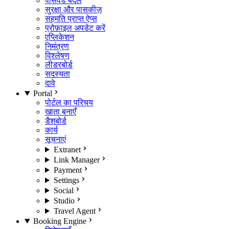
पासवर्ड बदलें
सुरक्षा और पासकीज़
सहमति प्राप्त ऐप्स
प्रोफ़ाइल अपडेट करें
एप्लिकेशन
निमंत्रण
विश्लेषण
लीडरबोर्ड
सदस्यता
दावे
Portal
पोर्टल का परिचय
खाता बनाएँ
डैशबोर्ड
कार्य
सूचनाएं
Extranet
Link Manager
Payment
Settings
Social
Studio
Travel Agent
Booking Engine