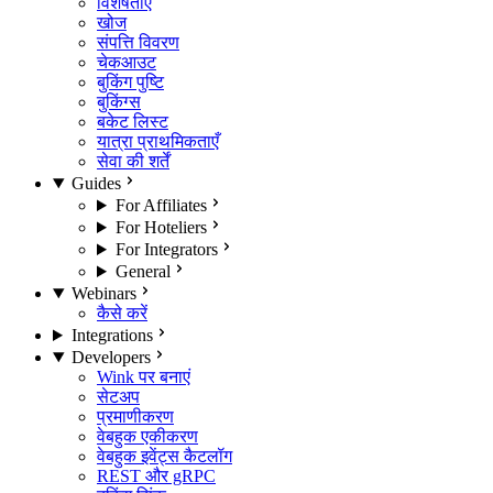
विशेषताएँ
खोज
संपत्ति विवरण
चेकआउट
बुकिंग पुष्टि
बुकिंग्स
बकेट लिस्ट
यात्रा प्राथमिकताएँ
सेवा की शर्तें
Guides
For Affiliates
For Hoteliers
For Integrators
General
Webinars
कैसे करें
Integrations
Developers
Wink पर बनाएं
सेटअप
प्रमाणीकरण
वेबहुक एकीकरण
वेबहुक इवेंट्स कैटलॉग
REST और gRPC