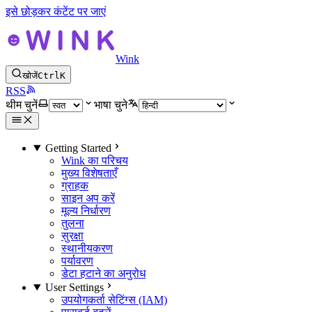
इसे छोड़कर कंटेंट पर जाएं
Wink
खोजें
Ctrl
K
RSS
थीम चुनें
भाषा चुने
Getting Started
Wink का परिचय
मुख्य विशेषताएँ
ग्राहक
साइन अप करें
मूल्य निर्धारण
तुलना
सुरक्षा
स्थानीयकरण
पर्यावरण
डेटा हटाने का अनुरोध
User Settings
उपयोगकर्ता सेटिंग्स (IAM)