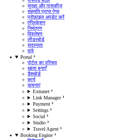
पासवर्ड बदलें
सुरक्षा और पासकीज़
सहमति प्राप्त ऐप्स
प्रोफ़ाइल अपडेट करें
एप्लिकेशन
निमंत्रण
विश्लेषण
लीडरबोर्ड
सदस्यता
दावे
Portal
पोर्टल का परिचय
खाता बनाएँ
डैशबोर्ड
कार्य
सूचनाएं
Extranet
Link Manager
Payment
Settings
Social
Studio
Travel Agent
Booking Engine