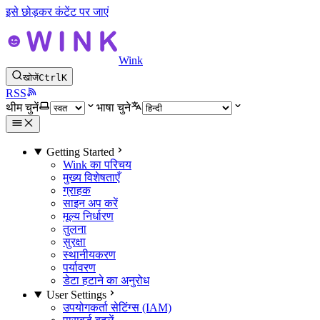
इसे छोड़कर कंटेंट पर जाएं
Wink
खोजें
Ctrl
K
RSS
थीम चुनें
भाषा चुने
Getting Started
Wink का परिचय
मुख्य विशेषताएँ
ग्राहक
साइन अप करें
मूल्य निर्धारण
तुलना
सुरक्षा
स्थानीयकरण
पर्यावरण
डेटा हटाने का अनुरोध
User Settings
उपयोगकर्ता सेटिंग्स (IAM)