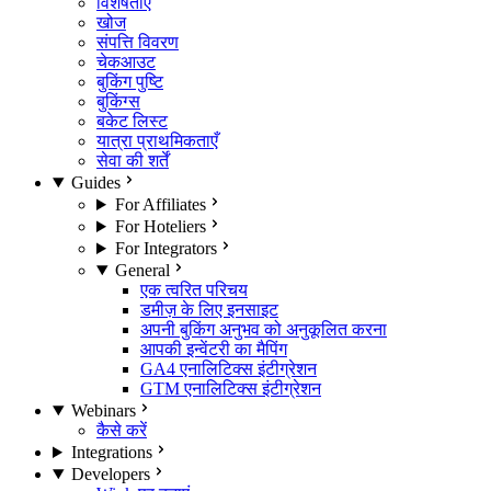
विशेषताएँ
खोज
संपत्ति विवरण
चेकआउट
बुकिंग पुष्टि
बुकिंग्स
बकेट लिस्ट
यात्रा प्राथमिकताएँ
सेवा की शर्तें
Guides
For Affiliates
For Hoteliers
For Integrators
General
एक त्वरित परिचय
डमीज़ के लिए इनसाइट
अपनी बुकिंग अनुभव को अनुकूलित करना
आपकी इन्वेंटरी का मैपिंग
GA4 एनालिटिक्स इंटीग्रेशन
GTM एनालिटिक्स इंटीग्रेशन
Webinars
कैसे करें
Integrations
Developers