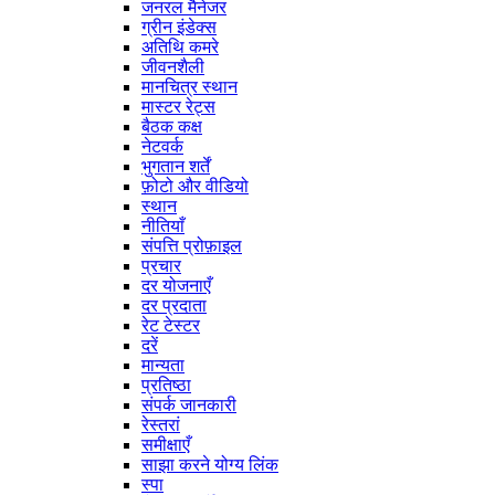
जनरल मैनेजर
ग्रीन इंडेक्स
अतिथि कमरे
जीवनशैली
मानचित्र स्थान
मास्टर रेट्स
बैठक कक्ष
नेटवर्क
भुगतान शर्तें
फ़ोटो और वीडियो
स्थान
नीतियाँ
संपत्ति प्रोफ़ाइल
प्रचार
दर योजनाएँ
दर प्रदाता
रेट टेस्टर
दरें
मान्यता
प्रतिष्ठा
संपर्क जानकारी
रेस्तरां
समीक्षाएँ
साझा करने योग्य लिंक
स्पा