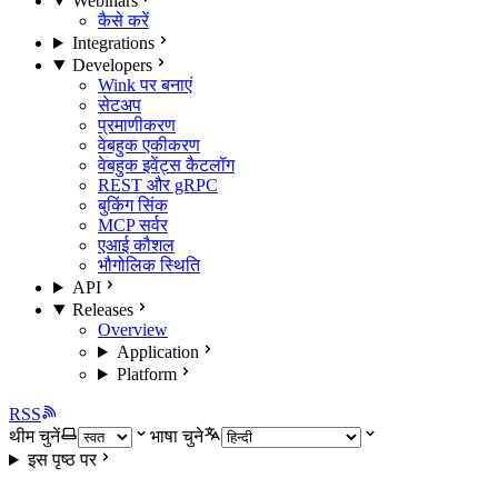
Webinars
कैसे करें
Integrations
Developers
Wink पर बनाएं
सेटअप
प्रमाणीकरण
वेबहुक एकीकरण
वेबहुक इवेंट्स कैटलॉग
REST और gRPC
बुकिंग सिंक
MCP सर्वर
एआई कौशल
भौगोलिक स्थिति
API
Releases
Overview
Application
Platform
RSS
थीम चुनें
भाषा चुने
इस पृष्ठ पर