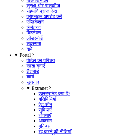
पासवर्ड बदलें
सुरक्षा और पासकीज़
सहमति प्राप्त ऐप्स
प्रोफ़ाइल अपडेट करें
एप्लिकेशन
निमंत्रण
विश्लेषण
लीडरबोर्ड
सदस्यता
दावे
Portal
पोर्टल का परिचय
खाता बनाएँ
डैशबोर्ड
कार्य
सूचनाएं
Extranet
एक्स्ट्रानेट क्या है?
गतिविधियाँ
ऐड-ऑन
सुविधाएँ
घोषणाएँ
आकर्षण
बुकिंग्स
रद्द करने की नीतियाँ