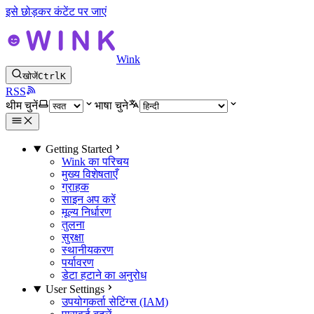
इसे छोड़कर कंटेंट पर जाएं
Wink
खोजें
Ctrl
K
RSS
थीम चुनें
भाषा चुने
Getting Started
Wink का परिचय
मुख्य विशेषताएँ
ग्राहक
साइन अप करें
मूल्य निर्धारण
तुलना
सुरक्षा
स्थानीयकरण
पर्यावरण
डेटा हटाने का अनुरोध
User Settings
उपयोगकर्ता सेटिंग्स (IAM)