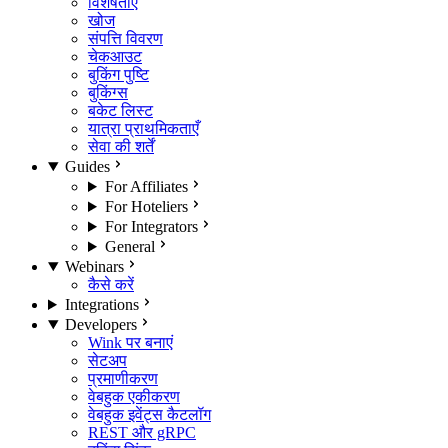
विशेषताएँ
खोज
संपत्ति विवरण
चेकआउट
बुकिंग पुष्टि
बुकिंग्स
बकेट लिस्ट
यात्रा प्राथमिकताएँ
सेवा की शर्तें
Guides
For Affiliates
For Hoteliers
For Integrators
General
Webinars
कैसे करें
Integrations
Developers
Wink पर बनाएं
सेटअप
प्रमाणीकरण
वेबहुक एकीकरण
वेबहुक इवेंट्स कैटलॉग
REST और gRPC