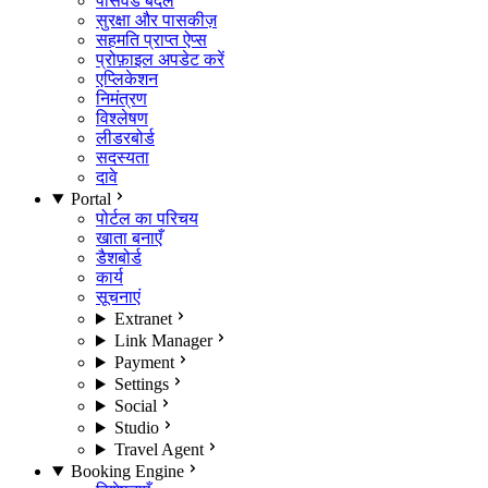
पासवर्ड बदलें
सुरक्षा और पासकीज़
सहमति प्राप्त ऐप्स
प्रोफ़ाइल अपडेट करें
एप्लिकेशन
निमंत्रण
विश्लेषण
लीडरबोर्ड
सदस्यता
दावे
Portal
पोर्टल का परिचय
खाता बनाएँ
डैशबोर्ड
कार्य
सूचनाएं
Extranet
Link Manager
Payment
Settings
Social
Studio
Travel Agent
Booking Engine