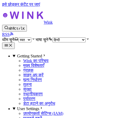
इसे छोड़कर कंटेंट पर जाएं
Wink
खोजें
Ctrl
K
RSS
थीम चुनें
भाषा चुने
Getting Started
Wink का परिचय
मुख्य विशेषताएँ
ग्राहक
साइन अप करें
मूल्य निर्धारण
तुलना
सुरक्षा
स्थानीयकरण
पर्यावरण
डेटा हटाने का अनुरोध
User Settings
उपयोगकर्ता सेटिंग्स (IAM)