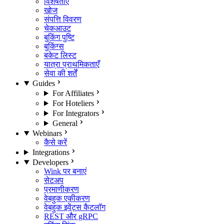
विशेषताएँ
खोज
संपत्ति विवरण
चेकआउट
बुकिंग पुष्टि
बुकिंग्स
बकेट लिस्ट
यात्रा प्राथमिकताएँ
सेवा की शर्तें
Guides
For Affiliates
For Hoteliers
For Integrators
General
Webinars
कैसे करें
Integrations
Developers
Wink पर बनाएं
सेटअप
प्रमाणीकरण
वेबहुक एकीकरण
वेबहुक इवेंट्स कैटलॉग
REST और gRPC