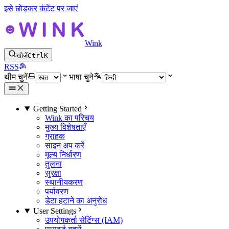
इसे छोड़कर कंटेंट पर जाएं
Wink
खोजें
Ctrl
K
RSS
थीम चुनें
भाषा चुने
Getting Started
Wink का परिचय
मुख्य विशेषताएँ
ग्राहक
साइन अप करें
मूल्य निर्धारण
तुलना
सुरक्षा
स्थानीयकरण
पर्यावरण
डेटा हटाने का अनुरोध
User Settings
उपयोगकर्ता सेटिंग्स (IAM)