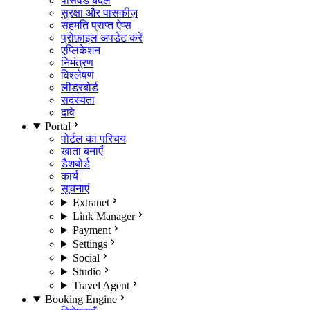
पासवर्ड बदलें
सुरक्षा और पासकीज़
सहमति प्राप्त ऐप्स
प्रोफ़ाइल अपडेट करें
एप्लिकेशन
निमंत्रण
विश्लेषण
लीडरबोर्ड
सदस्यता
दावे
Portal
पोर्टल का परिचय
खाता बनाएँ
डैशबोर्ड
कार्य
सूचनाएं
Extranet
Link Manager
Payment
Settings
Social
Studio
Travel Agent
Booking Engine